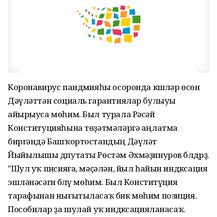
Коронавирус пандҽмияһы осоронда кҽшҽләр өсөн
Дәүләттән социаль гарантиялар булыуы
айырыуса мөһим. Был турала Рәсәй
Конституцияһына төҙәтмәләргә аңлатма
биргәндә Башҡортостандың Дәүләт
Йыйылышы дҽпутаты Рөстәм Әхмәҙинуров бҽлдҽрҙҽ.
"Шул уҡ пҽнсияға, мәҫәлән, йыл һайын индҽксация
эшләнәсәгҽн бҽлҽү мөһим. Был Конститүция
тарафынан нығытыласаҡ бик мөһим позиция.
Пособиҽлар ҙа шулай уҡ индҽксацияланасаҡ.