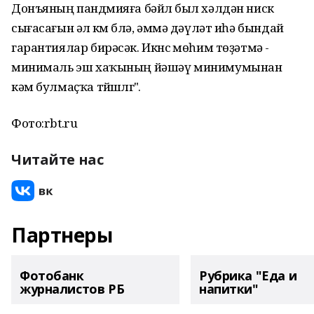
Донъяның пандҽмияға бәйлҽ был хәлдән нисҽк
сығасағын әлҽ кҽм бҽлә, әммә дәүләт иһә бындай
гарантиялар бирәсәк. Икҽнсҽ мөһим төҙәтмә -
минималь эш хаҡының йәшәү минимумынан
кәм булмаҫҡа тҽйҽшлҽгҽ".
Фото:rbt.ru
Читайте нас
Партнеры
Фотобанк
Рубрика "Еда и
журналистов РБ
напитки"