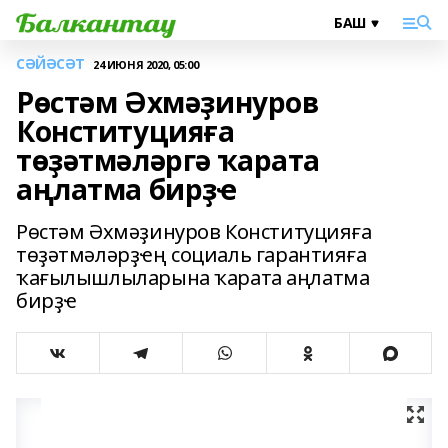
СӘЙӘСӘТ
24 ИЮНЯ 2020, 05:00
Рөстәм Әхмәҙинуров
Конституцияға
төҙәтмәләргә ҡарата
аңлатма бирҙҽ
Рөстәм Әхмәҙинуров Конституцияға
төҙәтмәләрҙҽң социаль гарантияға
ҡағылышлыларына ҡарата аңлатма
бирҙҽ