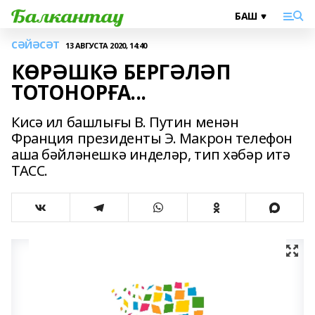
СӘЙӘСӘТ
13 АВГУСТА 2020, 14:40
КӨРӘШКӘ БЕРГӘЛӘП
ТОТОНОРҒА...
Кисә ил башлығы В. Путин менән
Франция президенты Э. Макрон телефон
аша бәйләнешкә инделәр, тип хәбәр итә
ТАСС.