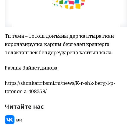
Төп тема – тотош донъяны дер ҡалтыратҡан
коронавирусҡа ҡаршы бергәләп көрәшергә
теләктәшлек белдереүҙәренә ҡайтып ҡала.
Разинә Зайнетдинова.
https://shonkar.rbsmi.ru/news/K-r-shk-berg-l-p-
totonor-a-408359/
Читайте нас