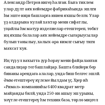
Александр Петров нигеҙ һалған. Быға тиклем
улар дәүләт аяҡ кейемдәре фабрикаһында эшләгән
һәм эште ниҙән башларға икәнен яҡшы белгән. Улар
үҙ алдарына ҡулай хаҡтар менән сифатлы,
уңайлы һәм матур изделиелар етештереп, төбәктә
иң яҡшы балалар аяҡ кейемдәре сығарыусылар
булып танылыу, халыҡ-ара кимәлгә сығыу тигән
маҡсат ҡуя.
Иң тәүҙә ул ваҡытта ҙур һорау менән файҙаланған
сандалиҙар тегә башлайҙар. Башта бәләкәйерәк бер
бинаны арендаға алалар, унда биш белгес эшләй.
Әммә етештереү күлєме йылдам үҫә. Хәҙер иһә
«Римал» компанияһы 6400 квадрат метр
майҙанды биләй, унда 250-нән ашыу эш урыны,
ҡеүәтле етештереү һәм техник база, төрлө миҙгел