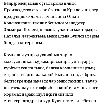
һөнәрҙәренең ысын оҫталарына әйләнгән.
Производство етәксеһе Светлана Крылованы, әҙер
продукция склады начальнигы Ольга
Кононенконы, тәьминәт буйынса менеджер
Эльмира Шәрәфетдинованы, участка мастерҙары
Наталья Лаврентьева менән Елена Буйловаларҙы
билдәләп китер инем.
Компания үҙ продукцияһын төрлө
махсуслашҡан күргәҙмәләргә сығара, ул тауарҙы
күрһәтеп кенә ҡалмай, ә башҡа компанияларҙың
ҡаҙаныштарын да ҡарай. Бынан тыш, фабрика
белгестәре яңы заказсылар менән таныша, тауар
поставкалау географияһын киңәйтә, заманса сәнәғәт
ҡорамалдарын, шул иҫәптән сит илдә
етештерелгәндәрен дә күрә. Күптән түгел илебеҙҙең