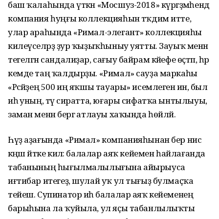
баш ҡалаһында үткән «Мосшуз-2018» күргәҙмәһендә
компания һуңғы коллекцияһын тәҡдим итте,
улар араһында «Римал-элегант» коллекцияһы
килеүселәрҙә ҙур ҡыҙыҡһыныу уятты. Зауыҡ менән
тегелгән сандалиҙар, сағыу байрам кәйефе өҫтәп, һәр
кемде таң ҡалдырҙы. «Римал» сауҙа маркаһы
«Рәсәйҙең 500 иң яҡшы тауары» исемлегенә инә, был
иһә уның, тәү сиратта, юғары сифатҡа ынтылыуы,
заман менән бергә атлауы хаҡында һөйләй.
Һүҙ аҙағында «Римал» компанияһынан бер нисә
кәңәш әйтке килә: балалар аяҡ кейемен һайлағанда
табанының һығылмалылығына айырыуса
иғтибар итегеҙ, шулай уҡ ул тығыҙ булмаҫҡа
тейеш. Супинатор иһә балалар аяҡ кейеменең
барыһына ла ҡуйыла, ул яҫы табанлылыҡты