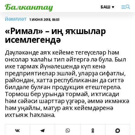
ЙӘМҒИӘТ
1 ИЮНЯ 2018, 06:03
«Римал» – иң яҡшылар
исемлегендә
Дәүләкәнде аяҡ кейеме тегеүселәр һәм
онсолар ҡалаһы тип әйтергә лә була. Был
ике тармаҡ йүнәлешендә күп кенә
предприятиелар эшләй, уларҙа сифатлы,
райондан, хатта республиканан да ситтә
билдәле булған продукция етештерелә.
Тормош бер урында тормай, иҡтисади
һәм сәйәси шарттар үҙгәрә, әммә икмәккә
һәм уңайлы, матур аяҡ кейемдәренә
ихтыяж һаҡлана.