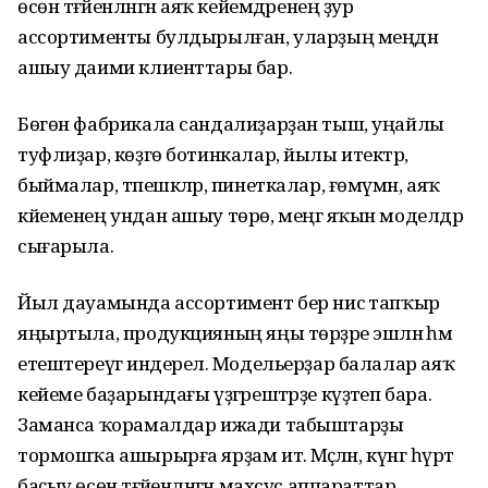
өсөн тәғәйенләнгән аяҡ кейемдәренең ҙур
ассортименты булдырылған, уларҙың меңдән
ашыу даими клиенттары бар.
Бөгөн фабрикала сандалиҙарҙан тыш, уңайлы
туфлиҙар, көҙгө ботинкалар, йылы итектәр,
быймалар, тәпешкәләр, пинеткалар, ғөмүмән, аяҡ
кйеменең ундан ашыу төрө, меңгә яҡын моделдәр
сығарыла.
Йыл дауамында ассортимент бер нисә тапҡыр
яңыртыла, продукцияның яңы төрҙәре эшләнә һәм
етештереүгә индерелә. Модельерҙар балалар аяҡ
кейеме баҙарындағы үҙгәрештәрҙе күҙәтеп бара.
Заманса ҡорамалдар ижади табыштарҙы
тормошҡа ашырырға ярҙам итә. Мәҫәлән, күнгә һүрәт
баҫыу өсөн тәғәйенләнгән махсус аппараттар