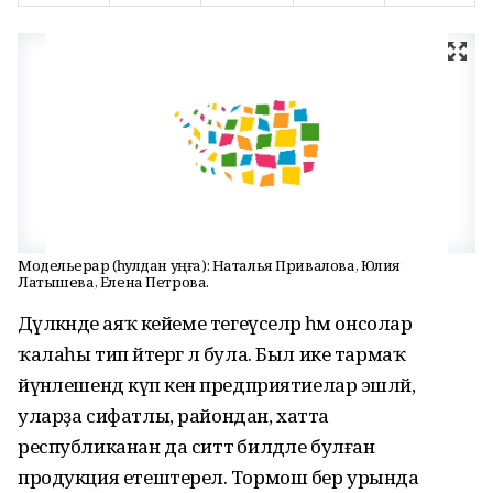
Модельерҙар (һулдан уңға): Наталья Привалова, Юлия
Латышева, Елена Петрова.
Дәүләкәнде аяҡ кейеме тегеүселәр һәм онсолар
ҡалаһы тип әйтергә лә була. Был ике тармаҡ
йүнәлешендә күп кенә предприятиелар эшләй,
уларҙа сифатлы, райондан, хатта
республиканан да ситтә билдәле булған
продукция етештерелә. Тормош бер урында