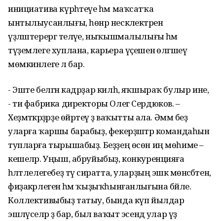
инициатива күрһәтеүе һәм маҡсатҡа
ынтылыусанлығы, һөнәр нескәлектәрен
үҙләштерергә теләүе, ныҡышмалылығы һәм
түҙемлеге хуплана, карьера үҫешенә өлгәшеү
мөмкинлеге лә бар.
- Эште белгән кадрҙар килһә, яҡшыраҡ булыр ине,
- ти фабрика директоры Олег Сердюков. –
Хеҙмәткәрҙәрҙе өйрәтеү ҙә ваҡытты ала. Әммә беҙ
уларға ҡаршы барабыҙ, фекерҙәштәр командаһын
тупларға тырышабыҙ. Беҙҙең өсөн иң мөһиме –
кешеләр. Уңыш, абруйыбыҙ, конкуренцияға
һәләтлелегебеҙ тәү сиратта, уларҙың эшкә мөнәсәбәтенә,
фиҙакәрлегенә һәм ҡыҙыҡһынғанлығына бәйле.
Коллективыбыҙ татыу, бында күп йылдар
эшләүселәр ҙә бар, был ваҡыт эсендә улар үҙ