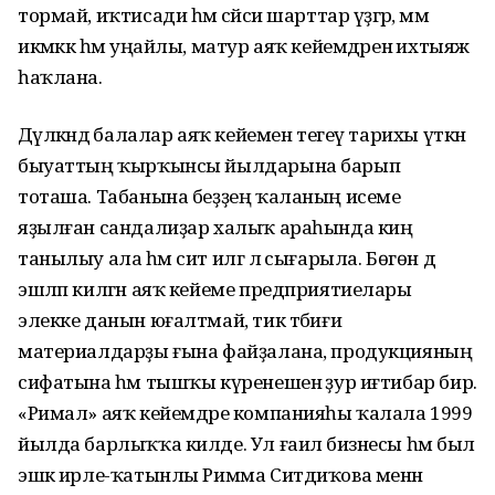
тормай, иҡтисади һәм сәйәси шарттар үҙгәрә, әммә
икмәккә һәм уңайлы, матур аяҡ кейемдәренә ихтыяж
һаҡлана.
Дәүләкәндә балалар аяҡ кейемен тегеү тарихы үткән
быуаттың ҡырҡынсы йылдарына барып
тоташа. Табанына беҙҙең ҡаланың исеме
яҙылған сандалиҙар халыҡ араһында киң
танылыу ала һәм сит илгә лә сығарыла. Бөгөн дә
эшләп килгән аяҡ кейеме предприятиелары
элекке данын юғалтмай, тик тәбиғи
материалдарҙы ғына файҙалана, продукцияның
сифатына һәм тышҡы күренешенә ҙур иғтибар бирә.
«Римал» аяҡ кейемдәре компанияһы ҡалала 1999
йылда барлыҡҡа килде. Ул ғаилә бизнесы һәм был
эшкә ирле-ҡатынлы Римма Ситдиҡова менән