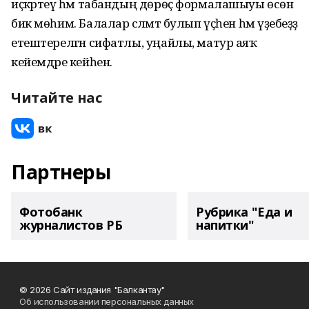
иҫкәртеү һәм табандың дөрөҫ формалашыуы өсөн
бик мөһим. Балалар сәләмәт булып үҫһен һәм үҙебеҙҙә
етештерелгән сифатлы, уңайлы, матур аяҡ
кейемдәре кейһен.
Читайте нас
Партнеры
Фотобанк
Рубрика "Еда и
журналистов РБ
напитки"
© 2026 Сайт издания "Балкантау"
Об использовании персональных данных