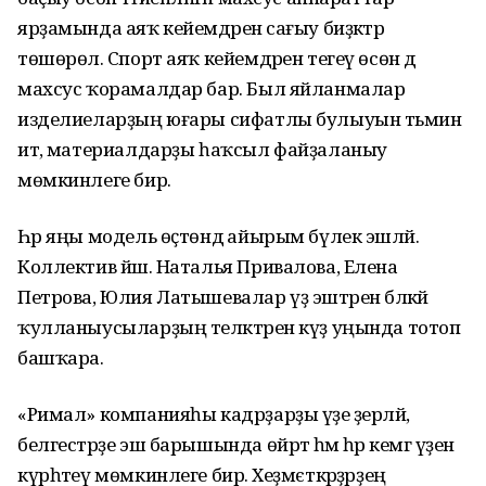
ярҙамында аяҡ кейемдәренә сағыу биҙәктәр
төшөрөлә. Спорт аяҡ кейемдәрен тегеү өсөн дә
махсус ҡорамалдар бар. Был яйланмалар
изделиеларҙың юғары сифатлы булыуын тәьмин
итә, материалдарҙы һаҡсыл файҙаланыу
мөмкинлеге бирә.
Һәр яңы модель өҫтөндә айырым бүлек эшләй.
Коллектив йәш. Наталья Привалова, Елена
Петрова, Юлия Латышевалар үҙ эштәрен бәләкәй
ҡулланыусыларҙың теләктәрен күҙ уңында тотоп
башҡара.
«Римал» компанияһы кадрҙарҙы үҙе әҙерләй,
белгестәрҙе эш барышында өйрәтә һәм һәр кемгә үҙен
күрһәтеү мөмкинлеге бирә. Хеҙмєткәрҙәрҙең