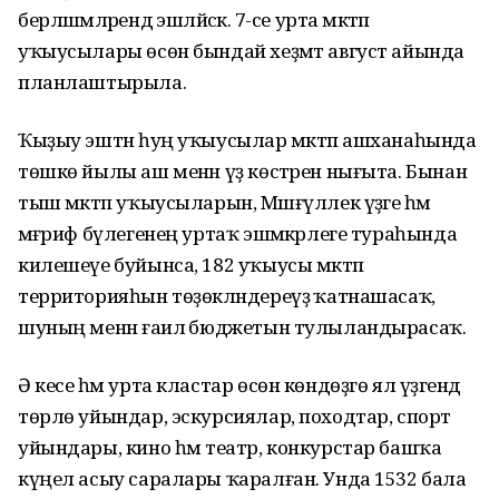
берләшмәләрендә эшләйәсәк. 7-се урта мәктәп
уҡыусылары өсөн бындай хеҙмәт август айында
планлаштырыла.
Ҡыҙыу эштән һуң уҡыусылар мәктәп ашханаһында
төшкө йылы аш менән үҙ көстәрен нығыта. Бынан
тыш мәктәп уҡыусыларын, Мәшғүллек үҙәге һәм
мәғәриф бүлегенең уртаҡ эшмәкәрлеге тураһында
килешеүе буйынса, 182 уҡыусы мәктәп
территорияһын төҙөкләндереүҙә ҡатнашасаҡ,
шуның менән ғаилә бюджетын тулыландырасаҡ.
Ә кесе һәм урта кластар өсөн көндөҙгө ял үҙәгендә
төрлө уйындар, эскурсиялар, походтар, спорт
уйындары, кино һәм театр, конкурстар башҡа
күңел асыу саралары ҡаралған. Унда 1532 бала