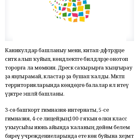
Каникулдар башланыу менән, китап-дәфтәрҙәрҙе
ситкә алып ҡуйып, көндәлектәге билдәләрҙе онотоп
торорға ла мөмкин. Дәрескә саҡырырға ҡыңғырау
ҙа яңғырамай, кластар ҙа бушап ҡалды. Мәктәп
территорияларында көндөҙгө балалар ял итеү
үҙәктәре эшләй башланы.
3-сө башҡорт гимназия-интернаты, 5-се
гимназия, 4-се лицейҙың100-гә яҡын өлкән класс
уҡыусыһы июнь айында ҡаланың дөйөм белем
биреү учреждениеларында ете көн буйына хеҙмәт