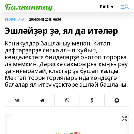
ЙӘМҒИӘТ
20 ИЮНЯ 2018, 06:36
Эшләйҙәр ҙә, ял да итәләр
Каникулдар башланыу менән, китап-
дәфтәрҙәрҙе ситкә алып ҡуйып,
көндәлектәге билдәләрҙе онотоп торорға
ла мөмкин. Дәрескә саҡырырға ҡыңғырау
ҙа яңғырамай, кластар ҙа бушап ҡалды.
Мәктәп территорияларында көндөҙгө
балалар ял итеү үҙәктәре эшләй башланы.