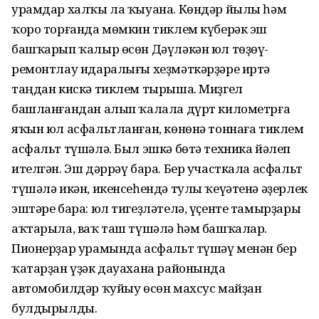
урамдар халҡы ла ҡыуана. Көндәр йылы һәм
ҡоро торғанда мөмкин тиклем күберәк эш
башҡарып ҡалыр өсөн Дәүләкән юл төҙөү-
ремонтлау идаралығы хеҙмәткәрҙәре иртә
таңдан кискә тиклем тырыша. Миҙгел
башланғандан алып ҡалала дүрт километрға
яҡын юл асфальтланған, көнөнә тоннаға тиклем
асфальт түшәлә. Был эшкә бөтә техника йәлеп
ителгән. Эш дәррәү бара. Бер участкала асфальт
түшәлә икән, икенсеһендә тулы ҡеүәтенә әҙерлек
эштәре бара: юл тигеҙләтелә, үҫенте тамырҙары
аҡтарыла, ваҡ таш түшәлә һәм башҡалар.
Пионерҙар урамында асфальт түшәү менән бер
ҡатарҙан үҙәк дауахана районында
автомобилдәр ҡуйыу өсөн махсус майҙан
булдырылды.