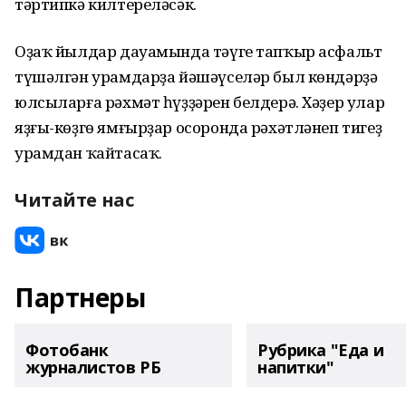
тәртипкә килтереләсәк.
Оҙаҡ йылдар дауамында тәүге тапҡыр асфальт
түшәлгән урамдарҙа йәшәүселәр был көндәрҙә
юлсыларға рәхмәт һүҙҙәрен белдерә. Хәҙер улар
яҙғы-көҙгө ямғырҙар осоронда рәхәтләнеп тигеҙ
урамдан ҡайтасаҡ.
Читайте нас
Партнеры
Фотобанк
Рубрика "Еда и
журналистов РБ
напитки"