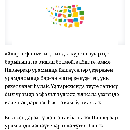
Ҡайнар асфальттың тынды ҡурған ауыр еҫе
барыһына ла оҡшап бөтмәй, әлбиттә, әммә
Пионерҙар урамында йәшәүселәр үҙҙәренең
урамдарында барған эштәрҙе күҙәтеп, уны
рәхәтләнеп һулай. Үҙ тарихында тәүге тапҡыр
был урамда асфальт түшәлә, ул ҡала үҙәгендә
йәйелгәндәренән һис тә кәм булмаясаҡ.
Был көндәрҙә түшәлгән асфальтҡа Пионерҙар
урамында йәшәүселәр генә түгел, башҡа