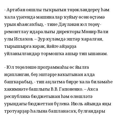
- Артабан Ҡояшлы тыҡрығын төҙөкләндереү һәм
ҡала үҙәгендә машиналар ҡуйыу өсөн өҫтәмә
урын яһаясаҡбыҙ, - тине Дәүләкән юл төҙөү-
ремонтлау идаралығы директоры Мөнир Вәли
улы Исхаҡов. – Ҙур күләмдә эштәр ҡаралған,
тырышырға кәрәк, йәйге айҙарҙа
уйланылғандар тормошҡа ашыр тип ышанам.
- Юл төҙөлөшө программаһы өс йылға
иҫәпләнгән, беҙ эштәрҙе ваҡытынан алда
башҡарабыҙ, - тип аңлатма бирҙе ҡала биләмәһе
хакимиәте башлығы В.В. Гапоненко. – Аҡса
республика бюджетынан һәм өлөшләтә
урындағы бюджеттан бүленә. Июль айында яңы
тротуарҙар һалына башланасаҡ, булғандары