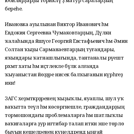
юбилярҙарҙы тәбрикләү ҙә матур сараларҙың
береһе.
Ивановка ауылынан Виктор Иванович һәм
Евдокия Сергеевна Чумаковтарҙың, Дәүләкән
ҡалаһында йәшәүсе Георгий Евстафьевич һәм Әминә
Солтан ҡыҙы Сарманаевтарҙың туғандары,
яҡындары ҡатнашлығында, тантаналы рәүештә
рәхмәт хаты һәм иҫтәлекле бүләк алғанда
ҡыуаныстан йөҙҙәре нисек балҡығанын күрһәгеҙ
икән!
ЗАГС хеҙмәткәрҙәренең ҡыҙыҡлы, яуаплы, шул уҡ
ваҡытта теүәл һәм көсөргәнешле, граждандарҙың
тормошондағы проблемаларға һәм шатлыҡлы
ваҡиғаларға ҙур иғтибар талап иткән эше төрлө
быуын кешеләренең күңелдәрендә ыңғай