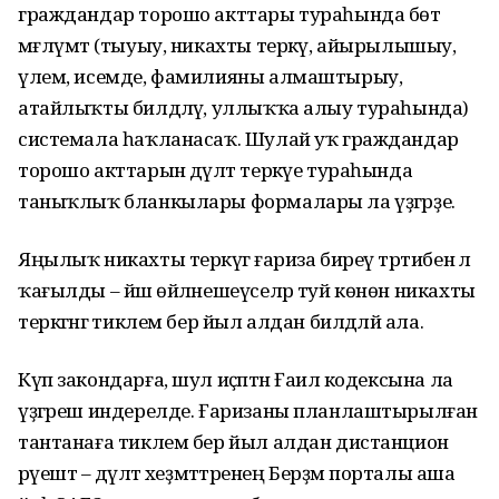
граждандар торошо акттары тураһында бөтә
мәғлүмәт (тыуыу, никахты теркәү, айырылышыу,
үлем, исемде, фамилияны алмаштырыу,
атайлыҡты билдәләү, уллыҡҡа алыу тураһында)
системала һаҡланасаҡ. Шулай уҡ граждандар
торошо акттарын дәүләт теркәүе тураһында
таныҡлыҡ бланкылары формалары ла үҙгәрҙе.
Яңылыҡ никахты теркәүгә ғариза биреү тәртибенә лә
ҡағылды – йәш өйләнешеүселәр туй көнөн никахты
теркәгәнгә тиклем бер йыл алдан билдәләй ала.
Күп закондарға, шул иҫәптән Ғаилә кодексына ла
үҙгәреш индерелде. Ғаризаны планлаштырылған
тантанаға тиклем бер йыл алдан дистанцион
рәүештә – дәүләт хеҙмәттәренең Берҙәм порталы аша