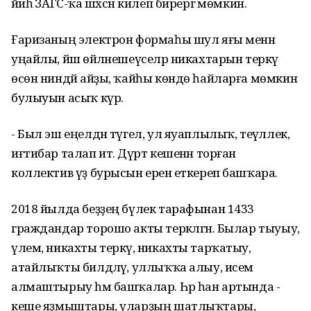
йәиһә ЗАГС-ҡа шәхсән килеп бирергә мөмкин.
Ғаризаның электрон формаһы шул яғы менән
уңайлы, йәш өйләнешеүселәр никахтарын теркәү
өсөн ниндәй айҙы, ҡайһы көндө һайларға мөмкин
булыуын асыҡ күрә.
- Был эш еңелдән түгел, ул яуаплылыҡ, теүәллек,
иғтибар талап итә. Дүрт кешенән торған
коллектив үҙ бурысын еренә еткереп башҡара.
2018 йылда беҙҙең бүлек тарафынан 1433
граждандар торошо акты теркәлгән. Былар тыуыу,
үлем, никахты теркәү, никахты тарҡатыу,
атайлыҡты билдәләү, уллыҡҡа алыу, исем
алмаштырыу һәм башҡалар. Һәр һан артында -
кеше яҙмыштары, уларҙың шатлыҡтары,