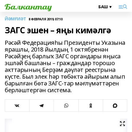
ЙӘМҒИӘТ
8 ФЕВРАЛЯ 2019, 07:10
ЗАГС эшен – яңы кимәлгә
Рәсәй Федерацияһы Президенты Указына
ярашлы, 2018 йылдың 1 октябренән
Рәсәйҙең барлыҡ ЗАГС органдары яңыса
эшләй башланы – граждандар торошо
акттарының Берҙәм дәүләт реестрына
күсте. Был элек һәр төбәктә айырым алып
барылған бөтә ЗАГС-тар мәғлүмәттәрен
берләштергән система.