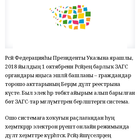
Рәсәй Федерацияһы Президенты Указына ярашлы,
2018 йылдың 1 октябренән Рәсәйҙең барлыҡ ЗАГС
органдары яңыса эшләй башланы – граждандар
торошо акттарының Берҙәм дәүләт реестрына
күсте. Был элек һәр төбәктә айырым алып барылған
бөтә ЗАГС-тар мәғлүмәттәрен берләштергән система.
Ошо системаға хоҡуғын раҫлағандан һуң
хеҙмәткәрҙәр электрон рәүештә онлайн режимында
дәүләт хеҙмәттәре күрһәтәсәк. Рәсәйҙә йәшәүселәрҙең