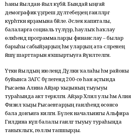
һаны йылдан-йыл күбәйә. Бындай ыңғай
демографик үҙгәреш дәүләтебеҙҙең ғаиләләргә
күрһәткән ярҙамына бәйле. Әсәлек капиталы,
балаларға социаль түләүҙәр, һаулыҡ һаҡлау
өлкәһендә программаларҙы финанслау – былар
барыһы сабыйҙарҙың һәм уларҙың ата-әсәләренең
йәшәү шарттарын яҡшыртыуға йүнәлтелгән.
Үткән йылдың июлендә Дәүләкән ҡалаһы һәм районы
буйынса ЗАГС бүлегендә 200-сө һан аҫтында
Рысаева Алина Айҙар ҡыҙының тыуыуы
тураһында акт теркәлгән. Айҙар Хәлил улы һәм Алия
Фәнзил ҡыҙы Рысаевтарҙың ғаиләһендә өсөнсө
бала донъяға килгән. Бүлек начальнигы Альфира
Гилдина күп балалы ғаиләгә тыуыу тураһында
таныҡлыҡ, гөлләмә тапшырҙы.