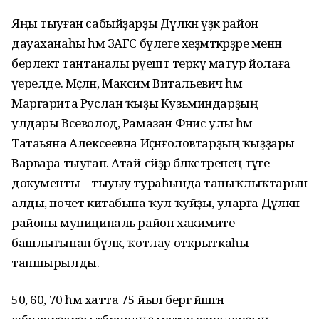
Яңы тыуған сабыйҙарҙы Дәүләкән үҙәк район
дауаханаһы һәм ЗАГС бүлеге хеҙмәткәрҙәре менән
берлектә тантаналы рәүештә теркәү матур йолаға
әүерелде. Мәҫәлән, Максим Витальевич һәм
Маргарита Руслан ҡыҙы Кузьминдарҙың
улдары Всеволод, Рамазан Фәнис улы һәм
Татаьяна Алексеевна Иҫәнғоловтарҙың ҡыҙҙары
Варвара тыуған. Атай-әсәйҙәр бәләкәстәренең тәүге
документы – тыуыу тураһында таныҡлыҡтарын
алды, почет китабына ҡул ҡуйҙы, уларға Дәүләкән
районы муниципаль район хакимиәте
башлығынан бүләк, ҡотлау открыткаһы
тапшырылды.
50, 60, 70 һәм хатта 75 йыл бергә йәшәгән