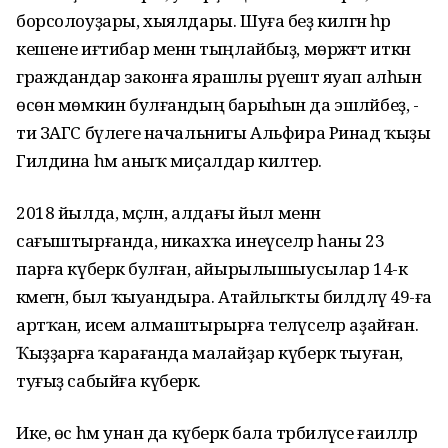
борсолоуҙары, хыялдары. Шуға беҙ килгән һәр
кешене иғтибар менән тыңлайбыҙ, мөрәжәғәт иткән
граждандар законға ярашлы рәүештә яуап алһын
өсөн мөмкин булғандың барыһын да эшләйбеҙ, -
ти ЗАГС бүлеге начальнигы Альфира Ринад ҡыҙы
Гилдина һәм аныҡ миҫалдар килтерә.
2018 йылда, мәҫәлән, алдағы йыл менән
сағыштырғанда, никахҡа инеүселәр һаны 23
парға күберәк булған, айырылышыусылар 14-кә
кәмегән, был ҡыуандыра. Атайлыҡты билдәләү 49-ға
артҡан, исем алмаштырырға теләүселәр аҙайған.
Ҡыҙҙарға ҡарағанда малайҙар күберәк тыуған,
туғыҙ сабыйға күберәк.
Ике, өс һәм унан да күберәк бала тәрбиәләүсе ғаиләләр