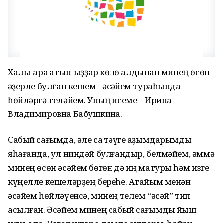
Халыҡ-ара ҡатын-ҡыҙҙар көнө алдынан минең өсөн
ҡәҙерле булған кешем - әсәйем тураһында
һөйләргә теләйем. Уның исеме – Ирина
Владимировна Бабушкина.
Сабый сағымда, әле саҡ тәүге аҙымдарымды
яһағанда, ул ниндәй булғандыр, белмәйем, әммә
минең өсөн әсәйем бөгөн дә иң матуры һәм изге
күңелле кешеләрҙең береһе. Атайым менән
әсәйем һөйләүенсә, минең телем “әсәй” тип
асылған. Әсәйем минең сабый сағымды йыш