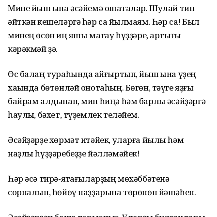
Мине йыш ҡына әсәйемә оҡшаталар. Шулай тип
әйткән кешеләргә һәр саҡ йылмаям. Һәр саҡ! Был
минең өсөн иң яҡшы маҡтау һүҙҙәре, артығы
кәрәкмәй ҙә.
Өс балаң тураһында ҡайғыртып, йыш ҡына үҙең
хаҡында бөтөнләй онотаһың. Бөгөн, тәүге яҙғы
байрам алдынан, мин һиңә һәм барлыҡ әсәйҙәргә
һаулыҡ, бәхет, түҙемлек теләйем.
Әсәйҙәрҙе хөрмәт итәйек, уларға йылы һәм
наҙлы һүҙҙәребеҙҙе йәлләмәйек!
Һәр әсә тирә-яҡтағыларҙың мөхәббәтенә
сорналып, һөйөү наҙҙарына төрөнөп йәшәһен.