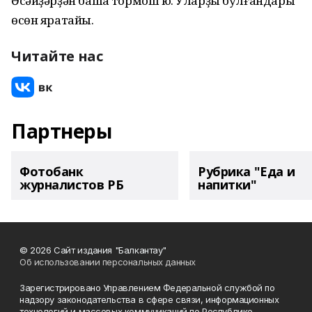
Әсәйҙәрҙән башҡа тормош юҡ. Уларҙы булғандары
өсөн яратайыҡ.
Читайте нас
Партнеры
Фотобанк
Рубрика "Еда и
журналистов РБ
напитки"
© 2026 Сайт издания "Балкантау"
Об использовании персональных данных
Зарегистрировано Управлением Федеральной службой по
надзору законодательства в сфере связи, информационных
технологий и массовых коммуникаций по Республике