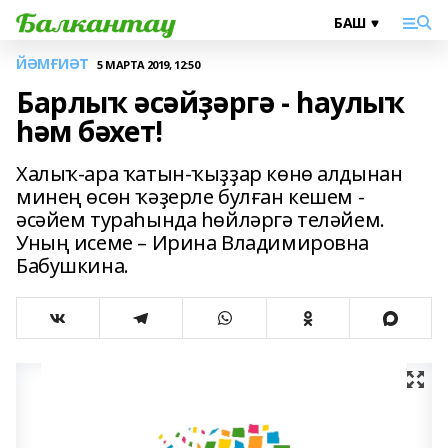
ЙӘМҒИӘТ
5 МАРТА 2019, 12:50
Барлыҡ әсәйҙәргә - һаулыҡ
һәм бәхет!
Халыҡ-ара ҡатын-ҡыҙҙар көнө алдынан
минең өсөн ҡәҙерле булған кешем -
әсәйем тураһында һөйләргә теләйем.
Уның исеме – Ирина Владимировна
Бабушкина.