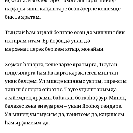
иҫкә ала. Изгелектәре, тәмле аштары, һөйөү-
наҙҙары, яҡшы кәңәштәре өсөн ҡәҙерле кешемде
бик тә яратам.
Тыңлай һәм аңлай белгәне өсөн дә мин уны бик
ихтирам итәм. Ер йөҙөндә унан дә
мәрхәмәтлерәк бер кем юҡтыр, моғайын.
Хеҙмәт һөйөргә, кешеләрҙе яратырға, Тыуған
илде яҡларға һәм һаҡларға кәрәклеген мин тап
унан белдем. Ул миндә ышаныс уятты, тирә-яҡты
танып белергә өйрәтте. Тәүге уңыштарымда
әсәйемдең ярҙамы баһалап бөткөһөҙ ҙур. Минең
бәләкәс кенә еңеүҙәрем – уның йоҡоһоҙ төндәре.
Ул минең уҡытыусым да, тәнҡитсем дә, кәңәшсем
һәм ярҙамсым да.