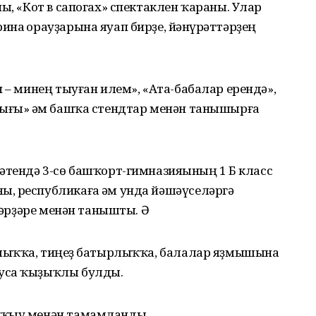
ы, «Кот в сапогах» спектаклен ҡараны. Улар
на һорауҙарына яуап бирҙе, йәнһүрәттәрҙең
 – минең тыуған илем», «Ата-бабалар ерендә»,
лығы» һәм башҡа стендтар менән танышырға
әтендә 3-сө башҡорт-гимназияһының 1 Б класс
, республикаға һәм унда йәшәүселәргә
әҫәрҙәре менән танышты. Ә
ҫлыҡҡа, тиңһеҙ батырлыҡҡа, балалар яҙмышына
уса ҡыҙыҡлы булды.
уҡыу менән тамамланды.