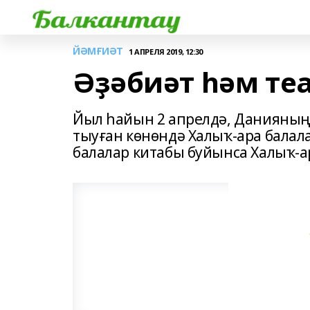
ЙӘМҒИӘТ
1 АПРЕЛЯ 2019, 12:30
Әҙәбиәт һәм те
Йыл һайын 2 апрелдә, Данияның 
тыуған көнөндә Халыҡ-ара балала
балалар китабы буйынса Халыҡ-а