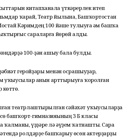
ыттарын китапханала үткәрерлек итеп
льмдар ҡарай, Театр йылына, Башҡортостан
остай Кәримдең 100 йәше тулыуға һәм башҡа
ыҡтырғыс сараларға йөрөй алды.
көндәрҙә 100-ҙән ашыу бала булды.
әбиәт геройҙары менән осрашыуҙар,
әм уҡыусылар һанын арттырыуға ҡоролған
 көттө.
алған театрлаштырылған сәйәхәт уҡыусыларҙа
сө башҡорт-гимназияһының 3 Б класы
ҡалманы, үҙҙәре лә әүҙем ҡатнашты. Сара
тендә ролдәрҙе башҡарыу өсөн актерҙарҙы