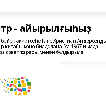
атр - айырылғыһыҙ
бөйөк әкиәтсеһе Ганс Христиан Андерсенд
р китабы көнө билдәләнә. Ул 1967 йылда
ра совет ҡарары менән булдырыла.