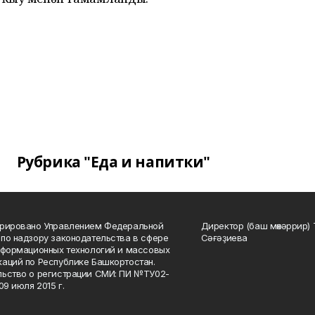
Рубрика "Еда и напитки"
трировано Управлением Федеральной
Директор (баш мөхәррир) 
по надзору законодательства в сфере
Сәғәҙиева
нформационных технологий и массовых
аций по Республике Башкортостан.
ьство о регистрации СМИ: ПИ №ТУ02-
09 июля 2015 г.