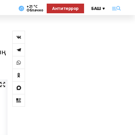
+21 °С
Антитеррор
Облачно
ың