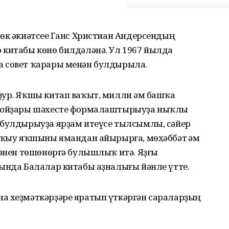
өк әкиәтсеһе Ганс Христиан Андерсендың
 китабы көнө билдәләнә. Ул 1967 йылда
а совет ҡарары менән булдырыла.
ҙур. Яҡшы китап ваҡыт, милли һәм башҡа
еройҙары шәхесте формалаштырыуҙа ныҡлы
 булдырыуҙа ярҙам итеүсе тылсымлы, сәйер
 уҡыу яҡшыны ямандан айырырға, мөхәббәт һәм
кәнен төшөнөргә булышлыҡ итә. Яҙғы
һында Балалар китабы аҙналығы йәнле үтте.
а хеҙмәткәрҙәре яратып үткәргән сараларҙың