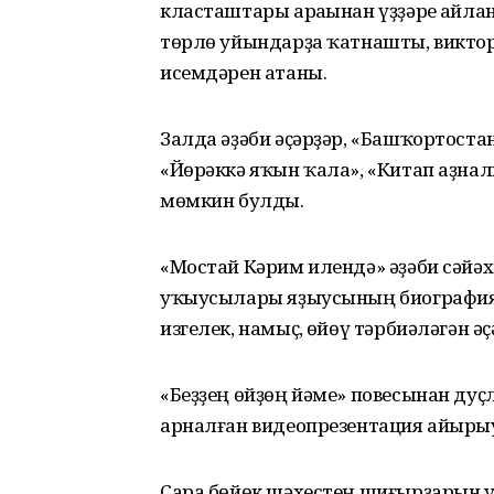
класташтары араһынан үҙҙәре һайлан
төрлө уйындарҙа ҡатнашты, виктори
исемдәрен атаны.
Залда әҙәби әҫәрҙәр, «Башҡортостан
«Йөрәккә яҡын ҡала», «Китап аҙна
мөмкин булды.
«Мостай Кәрим илендә» әҙәби сәйәх
уҡыусылары яҙыусының биографияһы
изгелек, намыҫ, һөйөү тәрбиәләгән 
«Беҙҙең өйҙөң йәме» повесынан ду
арналған видеопрезентация айыры
Сара бөйөк шәхестең шиғырҙарын 