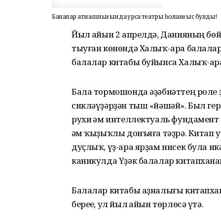
Балалар ҡатнашлығында ҡурсаҡ театры һоҡланғыс булды!
Йыл һайын 2 апрелдә, Данияның бөй
тыуған көнөндә Халыҡ-ара балалар
балалар китабы буйынса Халыҡ-ар
Бала тормошонда әҙәбиәттең роле 
сикләүҙәрҙән тыш «йәшәй». Был г
рухи һәм интеллектуаль фундамент
һәм ҡыҙыҡлы донъяға тәҙрә. Китап
дуҫлыҡ, үҙ-ара ярҙам нисек була и
каникулда Үҙәк балалар китапхана
Балалар китабы аҙналығы китапхан
береһе, ул йыл һайын төрлөсә үтә.