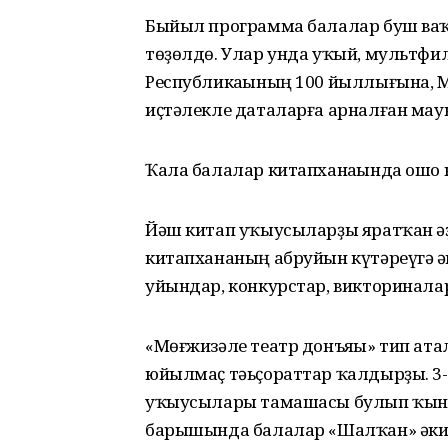
Быйыл программа балалар буш ваҡ
төҙөлдө. Улар унда уҡый, мультфи
Республикаһының 100 йыллығына, М
иҫтәлекле даталарға арналған мау
Ҡала балалар китапханаһында ошо 
Йәш китап уҡыусыларҙы яратҡан әҙ
китапхананың абруйын күтәреүгә һ
уйындар, конкурстар, викториналар
«Мөғжизәле театр донъяһы» тип ат
юйылмаҫ тәьҫораттар ҡалдырҙы. 3-
уҡыусылары тамашасы булып ҡына 
барышында балалар «Шалҡан» әкиә