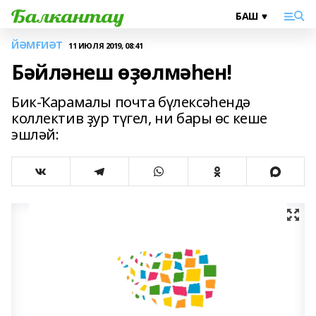
ЙӘМҒИӘТ
11 ИЮЛЯ 2019, 08:41
Бәйләнеш өҙөлмәһен!
Бик-Ҡарамалы почта бүлексәһендә
коллектив ҙур түгел, ни бары өс кеше
эшләй: