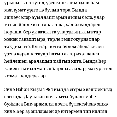
урыны ғына түгел, үҙенсәлекле мәҙәни һәм
мәғлүмәт үҙәге лә булып тора. Бында
эшләүселәр ауылдаштарын яҡшы белә, улар
менән йәнле итеп аралаша, хәл-әхүәлдәрен
һораша, бер үк ваҡытта уларҙы яңылыҡтар
менән таныштыра, төрлө гәзит-журналдар
тәҡдим итә. Күптәр почта бүлексәһенә килеп
үҙенә кәрәкле тауар һатып ала, рәхәтләнеп
һөйләшеп, аралашып ҡайтып китә. Бында һәр
клиентты йылмайып ҡаршы алалар, матур итеп
хеҙмәтләндерәләр.
Зилә Изһан ҡыҙы 1984 йылда егерме йәшлек ҡыҙ
сағында Дәүләкән почтамты йүнәлтмәһе
буйынса Бик-Ҡарамалы почта бүлексәһенә эшкә
килә. Бер аҙ эшләрмен дә китермен тип килгән