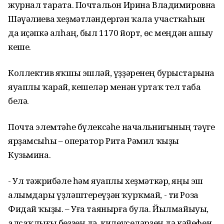
журнал тарата. Почтальон Ирина Владимировна
Шәүәлиева хеҙмәтләндергән ҡала участкаһын
да иҫәпкә алһаң, был 1170 йорт, өс меңдән ашыу
кеше.
Коллектив яҡшы эшләй, үҙҙәренең бурыстарына
яуаплы ҡарай, кешеләр менән уртаҡ тел таба
белә.
Почта элемтәһе бүлексәһе начальнигының тәүге
ярҙамсыһы – оператор Рита Рәмил ҡыҙы
Кузьмина.
- Ул тәжрибәле һәм яуаплы хеҙмәткәр, яңы эш
алымдары үҙләштереүҙән ҡурҡмай, - ти Роза
Фидай ҡыҙы. – Уға таянырға була. Йылмайыуы,
алсаҡлығы беҙҙең дә, килеүселәрҙең дә кәйефен