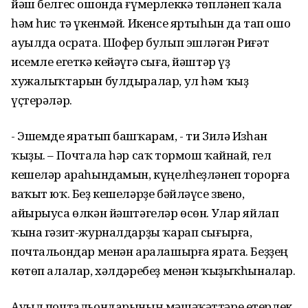
йәш белгес ошонда ғүмерлеккә төпләнеп ҡала
һәм һис тә үкенмәй. Икенсе яртыһын да тап ошо
ауылда осрата. Шофер булып эшләгән Риғәт
исемле егеткә кейәүгә сыға, йәштәр үҙ
хужалыҡтарын булдыралар, ул һәм ҡыҙ
үҫтерәләр.
- Эшемде яратып башҡарам, - ти Зилә Изһан
ҡыҙы. – Почтала һәр саҡ тормош ҡайнай, гел
кешеләр араһындамын, күңелһеҙләнеп торорға
ваҡыт юҡ. Беҙ кешеләрҙе бәйләүсе звено,
айырыуса өлкән йәштәгеләр өсөн. Улар яйлап
ҡына гәзит-журналдарҙы ҡарап сығырға,
почтальондар менән аралашырға ярата. Беҙҙең
көтөп алалар, хәлдәребеҙ менән ҡыҙыҡһыналар.
Ауыл почтальондарының мәшәҡәттәре етерлек.