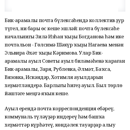
Бик-Ҡарамалы почта бүлексәһендә коллектив ҙур
түгел, ни бары өс кеше эшләй: почта бүлексәһе
начальнигы Зилә Изһан ҡыҙы Богданова һәм ике
почтальон - Гөлсимә Шәкүр ҡыҙы Нагаева менән
Эльвира Әхәт ҡыҙы Кәримова. Улар Бик-
Ҡарамалы ауыл Советы ауыл биләмәһенә ҡараған
Бик-Ҡарамалы, Заря, Рублевка, Әлмәт, Баҡса,
Вязовка, Искәндәр, Хотимля ауылдарын
хеҙмәтләндерә. Барлығы һигеҙ ауыл. Был төрлө
йәштәге меңгә яҡын кеше.
Ауыл ерендә почта корреспонденция ебәреү,
коммуналь түләүҙәр индереү һәм башҡа
хеҙмәттәр күрһәтеү, көндәлек тауарҙар алыу