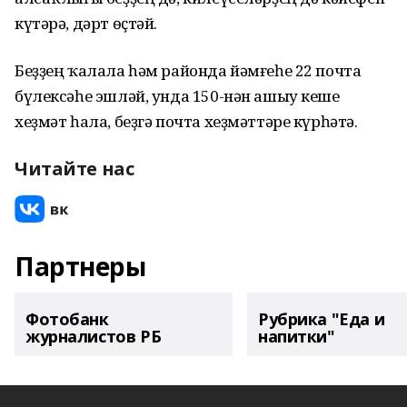
күтәрә, дәрт өҫтәй.
Беҙҙең ҡалала һәм районда йәмғеһе 22 почта
бүлексәһе эшләй, унда 150-нән ашыу кеше
хеҙмәт һала, беҙгә почта хеҙмәттәре күрһәтә.
Читайте нас
Партнеры
Фотобанк
Рубрика "Еда и
журналистов РБ
напитки"