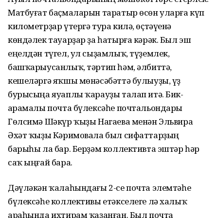
Матбуғат баҫмаларын таратыр өсөн уларға күп
километрҙар үтергә тура килә, өҫтәүенә
көндәлек тауарҙар ҙа һатырға кәрәк. Был эш
еңелдән түгел, ул сыҙамлыҡ, түҙемлек,
башҡарыусанлыҡ, тәртип һәм, әлбиттә,
кешеләргә яҡшы мөнәсәбәттә булыуҙы, үҙ
бурысыңа яуаплы ҡарауҙы талап итә. Бик-
Ҡарамалы почта бүлексәһе почтальондары
Гөлсимә Шәкүр ҡыҙы Нагаева менән Эльвира
Әхәт ҡыҙы Кәримовала был сифаттарҙың
барыһы ла бар. Берҙәм коллективта эштәр һәр
саҡ ыңғай бара.
Дәүләкән ҡалаһындағы 2-се почта элемтәһе
бүлексәһе коллективы етәкселеге лә халыҡ
араһында ихтирам ҡаҙанған. Был почта