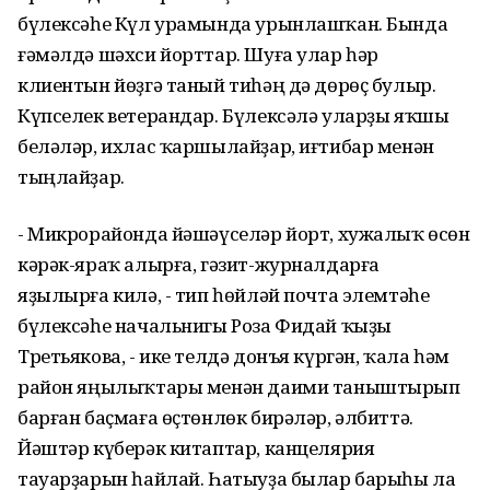
бүлексәһе Күл урамында урынлашҡан. Бында
ғәмәлдә шәхси йорттар. Шуға улар һәр
клиентын йөҙгә таный тиһәң дә дөрөҫ булыр.
Күпселек ветерандар. Бүлексәлә уларҙы яҡшы
беләләр, ихлас ҡаршылайҙар, иғтибар менән
тыңлайҙар.
- Микрорайонда йәшәүселәр йорт, хужалыҡ өсөн
кәрәк-яраҡ алырға, гәзит-журналдарға
яҙылырға килә, - тип һөйләй почта элемтәһе
бүлексәһе начальнигы Роза Фидай ҡыҙы
Третьякова, - ике телдә донъя күргән, ҡала һәм
район яңылыҡтары менән даими таныштырып
барған баҫмаға өҫтөнлөк бирәләр, әлбиттә.
Йәштәр күберәк китаптар, канцелярия
тауарҙарын һайлай. Һатыуҙа былар барыһы ла