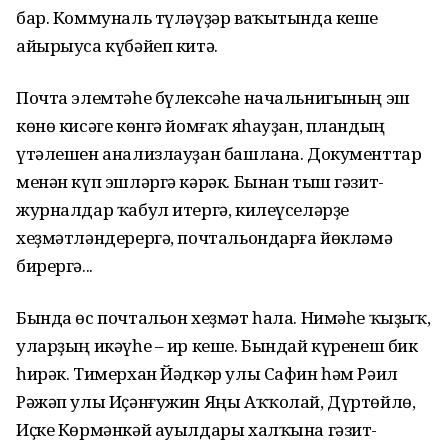
бар. Коммуналь түләүҙәр ваҡытында кеше
айырыуса күбәйеп китә.
Почта элемтәһе бүлексәһе начальнигының эш
көнө кисәге көнгә йомғаҡ яһауҙан, пландың
үтәлешен анализлауҙан башлана. Документтар
менән күп эшләргә кәрәк. Бынан тыш гәзит-
журналдар ҡабул итергә, килеүселәрҙе
хеҙмәтләндерергә, почтальондарға йөкләмә
бирергә...
Бында өс почтальон хеҙмәт һала. Нимәһе ҡыҙыҡ,
уларҙың икәүһе – ир кеше. Бындай күренеш бик
һирәк. Тимерхан Йәдкәр улы Сафин һәм Рәил
Рәжәп улы Иҫәнғужин Яңы Аҡҡолай, Дүртөйлө,
Иҫке Көрмәнкәй ауылдары халҡына гәзит-