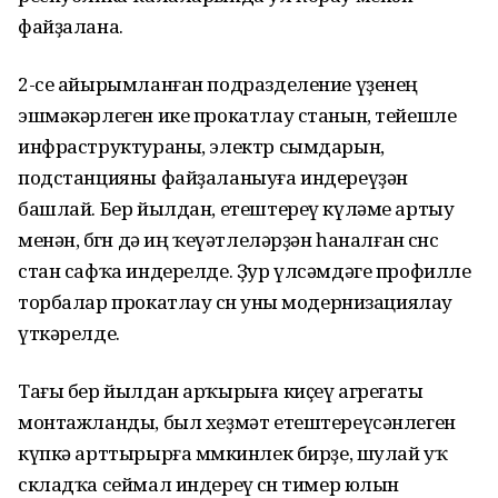
файҙалана.
2-се айырымланған подразделение үҙенең
эшмәкәрлеген ике прокатлау станын, тейешле
инфраструктураны, электр сымдарын,
подстанцияны файҙаланыуға индереүҙән
башлай. Бер йылдан, етештереү күләме артыу
менән, бөгөн дә иң ҡеүәтлеләрҙән һаналған өсөнсө
стан сафҡа индерелде. Ҙур үлсәмдәге профилле
торбалар прокатлау өсөн уны модернизациялау
үткәрелде.
Тағы бер йылдан арҡырыға киҫеү агрегаты
монтажланды, был хеҙмәт етештереүсәнлеген
күпкә арттырырға мөмкинлек бирҙе, шулай уҡ
складҡа сеймал индереү өсөн тимер юлын