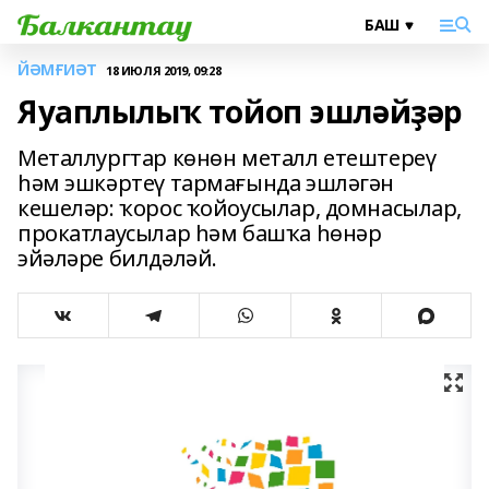
ЙӘМҒИӘТ
18 ИЮЛЯ 2019, 09:28
Яуаплылыҡ тойоп эшләйҙәр
Металлургтар көнөн металл етештереү
һәм эшкәртеү тармағында эшләгән
кешеләр: ҡорос ҡойоусылар, домнасылар,
прокатлаусылар һәм башҡа һөнәр
эйәләре билдәләй.