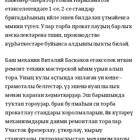
етәкселегендәге 1-се, 2-се стандар
бригадаһының көйле эшен билдәләп үтмәйенсә
мөмкин түгел. Улар торба прокатлауҙың барлыҡ
нескәлектәренә төшөнөп, производство
күрһәткестәре буйынса алдынғылыҡты биләй.
Баш механик Виталий Баскаков етәкселек иткән
ремонт-техник мастерской мөһим урын алып
тора. Уның ҡулы аҫтында эшләгән ун кеше –
грамоталы белгестәр, үҙ эшенә яуаплылыҡ
менән ҡараған хеҙмәткәрҙәр. Эш барышында
туҡтап тороуҙар, брак булмаһын өсөн торба
прокатлау стандары ҡоролмаларын, йөк күтәреү
механизмдарын даими ремонтлап торалар.
Участок фрезерлау, үткерләү, ҡырыу
станоктары, гидроҡыҫҡыстар, механизмдарҙы