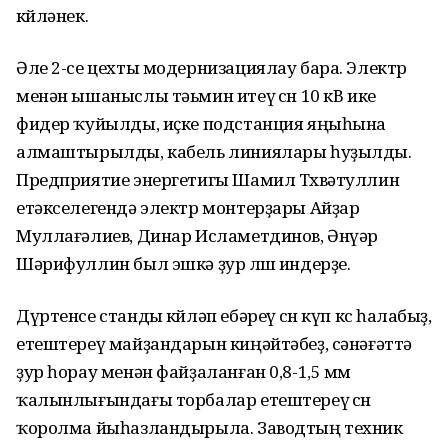
көйләнек.
Әле 2-се цехты модернизациялау бара. Электр
менән ышаныслы тәьмин итеү өсөн 10 кВ ике
фидер ҡуйылды, иҫке подстанция яңыһына
алмаштырылды, кабель линиялары һуҙылды.
Предприятие энергетигы Шамил Төхвәтуллин
етәкселегендә электр монтерҙары Айҙар
Муллағәлиев, Динар Исламетдинов, Әнүәр
Шәрифуллин был эшкә ҙур өлөш индерҙе.
Дүртенсе станды көйләп ебәреү өсөн күп көс һалабыҙ,
етештереү майҙандарын киңәйтәбеҙ, сәнәғәттә
ҙур һорау менән файҙаланған 0,8-1,5 мм
ҡалынлығындағы торбалар етештереү өсөн
ҡоролма йыһазландырыла. Заводтың техник