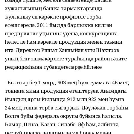
хужалығының башҡа тармаҡтарында
ҡулланыу өсөн кәрәкле профилле торба
етештерелә. 2011 йылда барлыҡҡа килгән
предприятие уңышлы үҫешә, конкуренцияға
һәләтле һәм кәрәкле продукция менән тәьмин
итә. Директор Ришат Хәкимйән улы Шакиров
уның бөгөнгө эшмәкәрлеге тураһында район гәзите
редакцияһына түбәндәгеләрҙе һөйләне:
- Былтыр беҙ 1 млрд 603 мең һум суммаға 46 мең
тоннаға яҡын продукция етештерҙек. Ағымдағы
йылдың ярты йылында 912 млн 922 мең һумға
24 мең тонна торба сығарҙыҡ. Дәүләкән торбаһы
Волга буйы федераль округы буйынса һатыла.
Һамар, Пенза, Ҡазан, Силәбе, Өфө һәм, әлбиттә,
республика ҡалаларында ул һорау менән