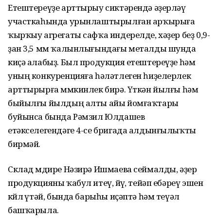
Етештереүҙе арттырыу сиктәрендә әҙерләү
участкаһында урынлаштырылған арҡырыға
ҡырҡыу агрегаты сафҡа индерелде, хәҙер беҙ 0,9-
ҙан 3,5 мм ҡалынлығындағы металды шунда
киҫә алабыҙ. Был продукция етештереүҙе һәм
уның конкуренцияға һәләтлеген һиҙелерлек
арттырырға мөмкинлек бирә. Үткән йылғы һәм
быйылғы йылдың алты айы йомғаҡтары
буйынса бында Рәмзил Юлдашев
етәкселегендәге 4-се бригада алдынғылыҡты
бирмәй.
Склад мөдире Нәзирә Ишмаева сеймалды, әҙер
продукцияны ҡабул итеү, өйөү, тейәп ебәреү эшен
көйлө үтәй, бында барыһы иҫәптә һәм теүәл
башҡарыла.