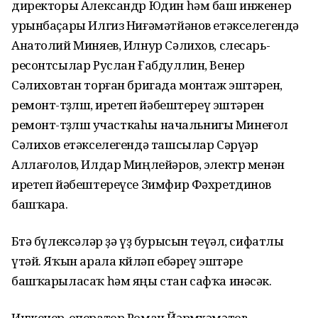
директоры Александр Юдин һәм баш инженер
урынбаҫары Илгиз Ниғәмәтйәнов етәкселегендә
Анатолий Миняев, Илнур Сәлихов, слесарь-
ресонтсылар Руслан Ғабдуллин, Венер
Сәлиховтан торған бригада монтаж эштәрен,
ремонт-төҙөлөш, иретеп йәбештереү эштәрен
ремонт-төҙөлөш участкаһы начальнигы Минеғол
Сәлихов етәкселегендә ташсылар Сәрүәр
Аллағолов, Илдар Миңлейәров, электр менән
иретеп йәбештереүсе Зимфир Фәхретдинов
башҡара.
Бөтә бүлексәләр ҙә үҙ бурысын теүәл, сифатлы
үтәй. Яҡын арала көйләп ебәреү эштәре
башҡарыласаҡ һәм яңы стан сафҡа инәсәк.
Инженер-оператор Роман Йәрмөхәмәтов