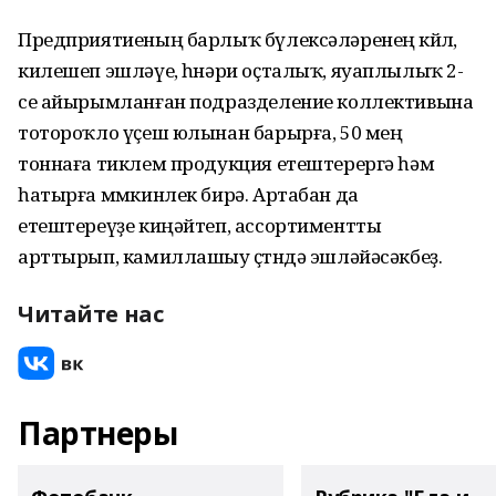
Предприятиеның барлыҡ бүлексәләренең көйлө,
килешеп эшләүе, һөнәри оҫталыҡ, яуаплылыҡ 2-
се айырымланған подразделение коллективына
тотороҡло үҫеш юлынан барырға, 50 мең
тоннаға тиклем продукция етештерергә һәм
һатырға мөмкинлек бирә. Артабан да
етештереүҙе киңәйтеп, ассортиментты
арттырып, камиллашыу өҫтөндә эшләйәсәкбеҙ.
Читайте нас
Партнеры