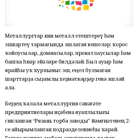
Металлургтар көнөн металл етештереү һәм
эшкәртеү тармағында эшләгән кешеләр: ҡорос
ҡойоусылар, домнасылар, прокатлаусылар һәм
башҡа һөнәр эйәләре билдәләй. Был ауыр һәм
ярайһы уҡ ҡурҡыныс эш, еңел булмаған
шарттарҙа сыҙамлы хеҙмәткәрҙәр генә эшләй
ала.
Беҙҙең ҡалала металлургия сәнәғәте
предприятиелары иҫәбенә яуаплылығы
сикләнгән “Рязань торба заводы” йәмғиәтенең 2-
се айырымланған подразделениеһы ҡарай.
Бында төҙөлөштә, мебель сәнәғәтендә, халыҡ