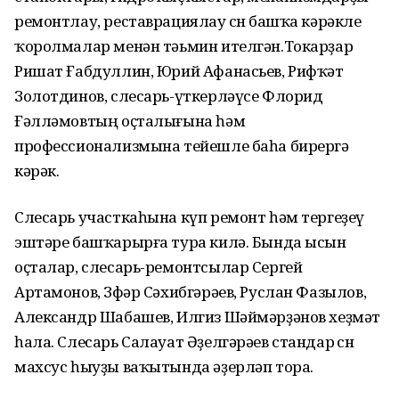
ремонтлау, реставрациялау өсөн башҡа кәрәкле
ҡоролмалар менән тәьмин ителгән.Токарҙар
Ришат Ғабдуллин, Юрий Афанасьев, Рифҡәт
Золотдинов, слесарь-үткерләүсе Флорид
Ғәлләмовтың оҫталығына һәм
профессионализмына тейешле баһа бирергә
кәрәк.
Слесарь участкаһына күп ремонт һәм тергеҙеү
эштәре башҡарырға тура килә. Бында ысын
оҫталар, слесарь-ремонтсылар Сергей
Артамонов, Зөфәр Сәхибгәрәев, Руслан Фазылов,
Александр Шабашев, Илгиз Шәймәрҙәнов хеҙмәт
һала. Слесарь Салауат Әҙелгәрәев стандар өсөн
махсус һыуҙы ваҡытында әҙерләп тора.