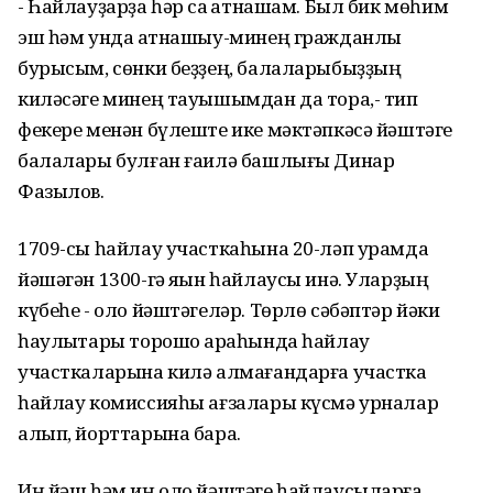
- Һайлауҙарҙа һәр саҡ ҡатнашам. Был бик мөһим
эш һәм унда ҡатнашыу-минең гражданлыҡ
бурысым, сөнки беҙҙең, балаларыбыҙҙың
киләсәге минең тауышымдан да тора,- тип
фекере менән бүлеште ике мәктәпкәсә йәштәге
балалары булған ғаилә башлығы Динар
Фазылов.
1709-сы һайлау участкаһына 20-ләп урамда
йәшәгән 1300-гә яҡын һайлаусы инә. Уларҙың
күбеһе - оло йәштәгеләр. Төрлө сәбәптәр йәки
һаулыҡтары торошо арҡаһында һайлау
участкаларына килә алмағандарға участка
һайлау комиссияһы ағзалары күсмә урналар
алып, йорттарына бара.
Иң йәш һәм иң оло йәштәге һайлаусыларға