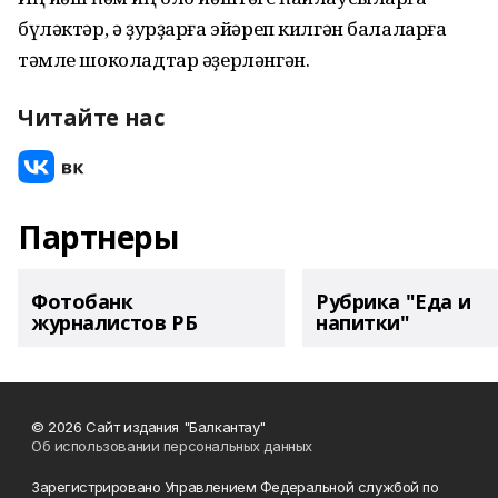
бүләктәр, ә ҙурҙарға эйәреп килгән балаларға
тәмле шоколадтар әҙерләнгән.
Читайте нас
Партнеры
Фотобанк
Рубрика "Еда и
журналистов РБ
напитки"
© 2026 Сайт издания "Балкантау"
Об использовании персональных данных
Зарегистрировано Управлением Федеральной службой по