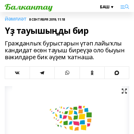
ЙӘМҒИӘТ
8 СЕНТЯБРЯ 2019, 11:18
Үҙ тауышыңды бир
Гражданлыҡ бурыстарын үтәп лайыҡлы
кандидат өсөн тауыш биреүҙә оло быуын
вәкилдәре бик әүҙем ҡатнаша.