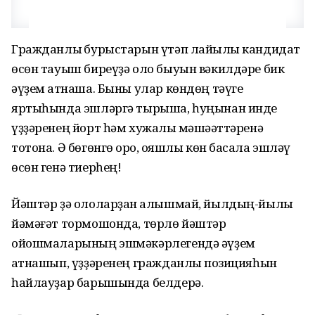
Гражданлыҡ бурыстарын үтәп лайыҡлы кандидат
өсөн тауыш биреүҙә оло быуын вәкилдәре бик
әүҙем ҡатнаша. Быны улар көндөң тәүге
яртыһында эшләргә тырыша, һуңынан инде
үҙҙәренең йорт һәм хужалыҡ мәшәҡәттәренә
тотона. Ә бөгөнгө ҡоро, ҡояшлы көн баҡсала эшләү
өсөн генә тиерһең!
Йәштәр ҙә ололарҙан ҡалышмай, йылдың-йылы
йәмәғәт тормошонда, төрлө йәштәр
ойошмаларының эшмәкәрлегендә әүҙем
ҡатнашып, үҙҙәренең гражданлыҡ позицияһын
һайлауҙар барышында белдерә.