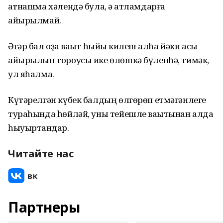
ҡатнашма хәлендә була, ә ҡатламдарға
айырылмай.
Әгәр бал оҙаҡ ваҡыт һыйыҡ килеш ҡалһа йәки асыҡ
айырылып тороусы ике өлөшкә бүленһә, тимәк,
ул яһалма.
Күтәрелгән күбек балдың өлгөрөп етмәгәнлеге
тураһында һөйләй, уны тейешле ваҡытынан алда
һыуыртҡандар.
Читайте нас
Партнеры