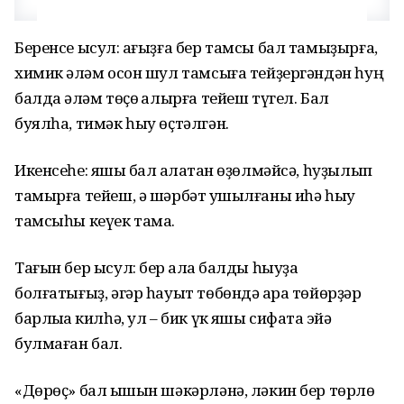
Беренсе ысул: ҡағыҙға бер тамсы бал тамыҙырға,
химик ҡәләм осон шул тамсыға тейҙергәндән һуң
балда ҡәләм төҫө ҡалырға тейеш түгел. Бал
буялһа, тимәк һыу өҫтәлгән.
Икенсеһе: яҡшы бал ҡалаҡтан өҙөлмәйсә, һуҙылып
тамырға тейеш, ә шәрбәт ҡушылғаны иһә һыу
тамсыһы кеүек тама.
Тағын бер ысул: бер ҡалаҡ балды һыуҙа
болғатығыҙ, әгәр һауыт төбөндә ҡара төйөрҙәр
барлыҡҡа килһә, ул – бик үк яҡшы сифатҡа эйә
булмаған бал.
«Дөрөҫ» бал ҡышын шәкәрләнә, ләкин бер төрлө