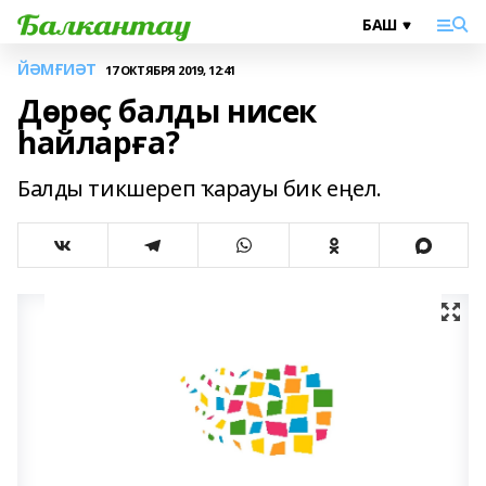
ЙӘМҒИӘТ
17 ОКТЯБРЯ 2019, 12:41
Дөрөҫ балды нисек
һайларға?
Балды тикшереп ҡарауы бик еңел.