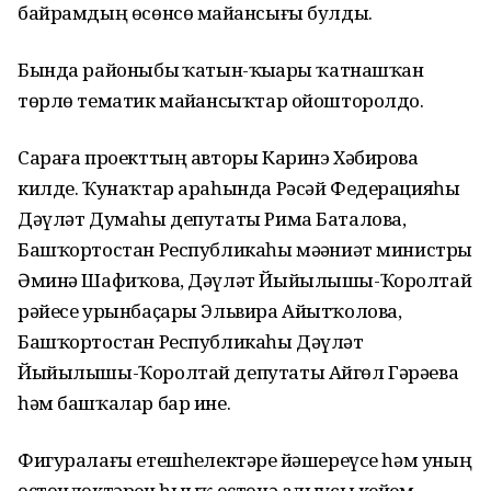
байрамдың өсөнсө майҙансығы булды.
Бында районыбыҙ ҡатын-ҡыҙҙары ҡатнашҡан
төрлө тематик майҙансыҡтар ойошторолдо.
Сараға проекттың авторы Каринэ Хәбирова
килде. Ҡунаҡтар араһында Рәсәй Федерацияһы
Дәүләт Думаһы депутаты Рима Баталова,
Башҡортостан Республикаһы мәҙәниәт министры
Әминә Шафиҡова, Дәүләт Йыйылышы-Ҡоролтай
рәйесе урынбаҫары Эльвира Айытҡолова,
Башҡортостан Республикаһы Дәүләт
Йыйылышы-Ҡоролтай депутаты Айгөл Гәрәева
һәм башҡалар бар ине.
Фигуралағы етешһеҙлектәрҙе йәшереүсе һәм уның
өҫтөнлөктәрен һыҙыҡ өҫтөнә алыусы кейем