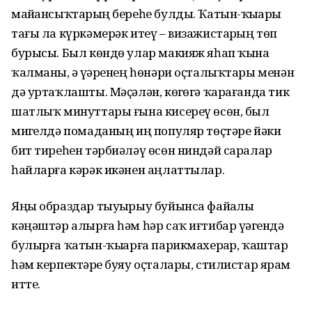
майҙансыҡтарҙың береһе булды. Ҡатын-ҡыҙҙарҙы
тағы ла күркәмерәк итеү – визажистарҙың төп
бурысы. Был көндө улар макияж яһап ҡына
ҡалманы, ә үҙҙәренең һөнәри оҫталыҡтары менән
дә уртаҡлашты. Мәҫәлән, көҙгөгә ҡарағанда тик
шатлыҡ минуттары ғына кисереү өсөн, был
миҙгелдә помаданың иң популяр төҫтәре йәки
бит тиреһен тәрбиәләү өсөн ниндәй саралар
һайларға кәрәк икәнен аңлаттылар.
Яңы образдар тыуҙырыу буйынса файҙалы
кәңәштәр алырға һәм һәр саҡ иғтибар үҙәгендә
булырға ҡатын-ҡыҙҙарға парикмахерҙар, ҡаштар
һәм керпектәрҙе буяу оҫталары, стилистар ярҙам
итте.