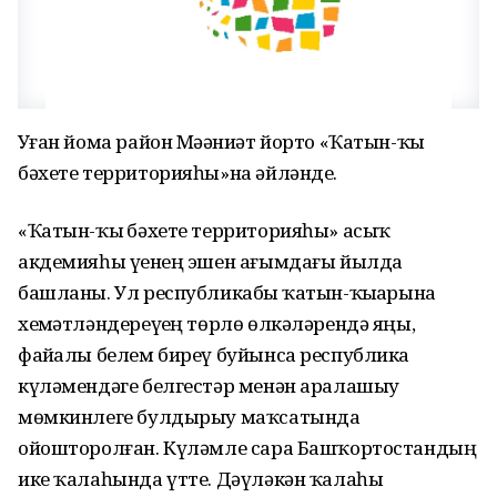
Уҙған йома район Мәҙәниәт йорто «Ҡатын-ҡыҙ
бәхете территорияһы»на әйләнде.
«Ҡатын-ҡыҙ бәхете территорияһы» асыҡ
акдемияһы үҙенең эшен ағымдағы йылда
башланы. Ул республикабыҙ ҡатын-ҡыҙҙарына
хеҙмәтләндереүҙең төрлө өлкәләрендә яңы,
файҙалы белем биреү буйынса республика
күләмендәге белгестәр менән аралашыу
мөмкинлеге булдырыу маҡсатында
ойошторолған. Күләмле сара Башҡортостандың
ике ҡалаһында үтте. Дәүләкән ҡалаһы