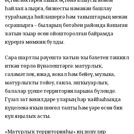
һайлап алырға, бизнесты нәмәнән башлау
тураһында һөйләшергә һәм таныштарың менән
осрашырға – быларҙың бөтәһен районда йәшәгән
ҡатын-ҡыҙҙар өсөн ойошторолған байрамда
күрергә мөмкин булды.
Сара шартлы рәүештә ҡатын-ҡыҙ бәхетен тәшкил
иткән төрлө йүнәлештәргә: матурлыҡ,
сәләмәтлек, ижад, вокал һәм бейеү, музыка,
матурлыҡты тойоу, ғаилә, эшҡыуарлыҡ,
балалар үҫеше территорияларына бүленде.
Гүзәл зат вәкилдәре уларҙың һәр ҡайһыһында
күңеленә яҡын шөғөл тапты һәм үҙҙәре өсөн бик
күп яңылыҡ асты.
«Матурлыҡ территорияһы» иң популяр