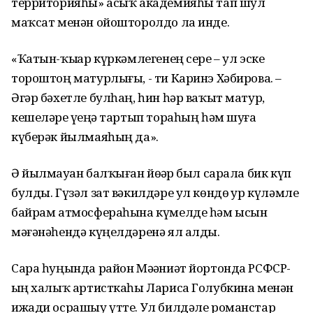
территорияһы» асыҡ академияһы тап шул
маҡсат менән ойошторолдо ла инде.
«Ҡатын-ҡыҙҙар күркәмлегенең сере – ул эске
тороштоң матурлығы, - ти Каринэ Хәбирова. –
Әгәр бәхетле булһаң, һин һәр ваҡыт матур,
кешеләрҙе үҙеңә тартып тораһың һәм шуға
күберәк йылмаяһың да».
Ә йылмауҙан балҡыған йөҙҙәр был сарала бик күп
булды. Гүзәл зат вәкилдәре ул көндө ҙур күләмле
байрам атмосфераһына күмелде һәм ысын
мәғәнәһендә күңелдәренә ял алды.
Сара һуңында район Мәҙәниәт йортонда РСФСР-
ҙың халыҡ артисткаһы Лариса Голубкина менән
ижади осрашыу үтте. Ул билдәле романстар