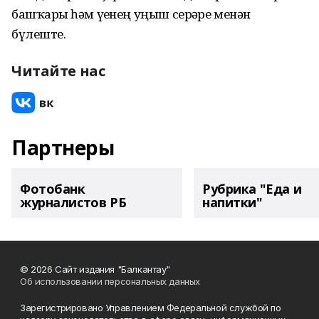
башҡарҙы һәм үҙенең уңыш серҙәре менән
бүлеште.
Читайте нас
Партнеры
Фотобанк
Рубрика "Еда и
журналистов РБ
напитки"
© 2026 Сайт издания "Балкантау"
Об использовании персональных данных
Зарегистрировано Управлением Федеральной службой по