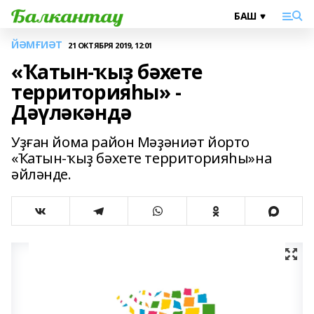
ЙӘМҒИӘТ
21 ОКТЯБРЯ 2019, 12:01
«Ҡатын-ҡыҙ бәхете
территорияһы» -
Дәүләкәндә
Уҙған йома район Мәҙәниәт йорто
«Ҡатын-ҡыҙ бәхете территорияһы»на
әйләнде.