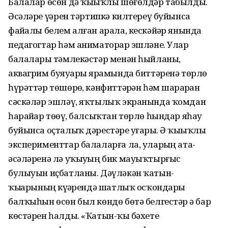
Балалар өсөн дә ҡыҙыҡлы шөғөлдәр табылды.
Әсәләре үҙҙәрен тәртипкә килтереү буйынса
файҙалы белем алған арала, кескәйҙәр янында
педагогтар һәм аниматорҙар эшләне. Улар
балаларҙы тәмлекәстәр менән һыйланы,
аквагрим буяуҙары ярҙамында биттәренә төрлө
һүрәттәр төшөрҙө, кәнфиттәрҙән һәм шарҙарҙан
сәскәләр эшләү, яҡтылыҡ экранында ҡомдан
һарайҙар төҙөү, балсыҡтан төрлө һындар яһау
буйынса оҫталыҡ дәрестәре уҙғарҙы. Ә ҡыҙыҡлы
эксперименттар балаларға ла, уларҙың ата-
әсәләренә лә уҡыуҙың бик мауыҡтырғыс
булыуын иҫбатланы. Дәүләкән ҡатын-
ҡыҙҙарының күҙҙәрендә шатлыҡ осҡондары
балҡыһын өсөн был көндө бөтә белгестәр ҙә бар
көстәрен һалды. «Ҡатын-ҡыҙ бәхете