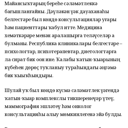
Майҙансыҡтарҙың береһе сәләмәтлеккә
бағышланғайны. Дәүләкән үҙәк дауаханаһы
белгестәре был көндө консультациялар уҙғарҙы
һәм пациенттарҙы ҡабул итте. Медицина
хеҙмәткәрҙәре менән аралашырға теләүселәр аҙ
булманы. Республика клиникалары белгестәре –
психологтар, психотерапевтар, диетологтарға
ла сират бик оҙон ине. Ҡалабыҙ ҡатын-ҡыҙҙарының
күбеһен дөрөҫ туҡланыу тураһындағы әңгәмә
бик ҡыҙыҡһындырҙы.
Шулай уҡ был көндө күсмә сәләмәтлек үҙәгендә
ҡатын-ҡыҙҙар комплекслы тикшеренеүҙәр үтеү,
маммография эшләтеү һәм онколог
консультацияһы алыу мөмкинлегенә эйә булды.