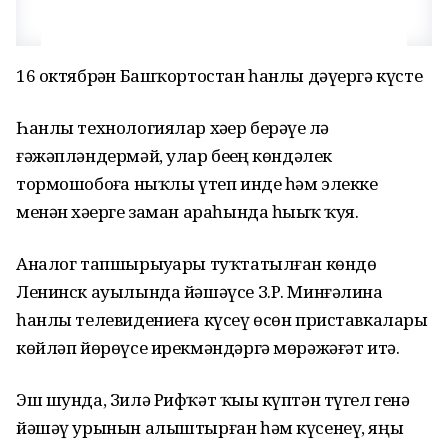
16 октябрҙән Башҡортостан һанлы дәүергә күсте
Һанлы технологиялар хәҙер берәүҙе лә
ғәжәпләндермәй, улар беҙҙең көндәлек
тормошобоҙға ныҡлы үтеп инде һәм элекке
менән хәҙерге заман араһында һыҙыҡ ҡуя.
Аналог тапшырыуҙары туҡтатылған көндө
Ленинск ауылында йәшәүсе З.Р. Минғәлина
һанлы телевидениеға күсеү өсөн приставкаларҙы
көйләп йөрөүсе ирекмәндәргә мөрәжәғәт итә.
Эш шунда, Зилә Рифҡәт ҡыҙы күптән түгел генә
йәшәү урынын алыштырған һәм күсенеү, яңы