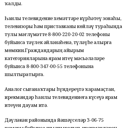
ҡалды.
Һанлы телевидение хеҙмәттәре күрһәтеү зонаһы,
телевизорҙы һәм приставканы көйләү тураһында
тулы мәғлүмәтте 8-800-220-20-02 телефоны
буйынса тәүлек әйләнәһенә, түләүһеҙ алырға
мөмкин.Граждандарҙың айырым
категорияларына ярҙам итеү мәсьәләләре
буйынса 8-800-347-00-55 телефонына
шылтыратырға.
Аналог сығанаҡтарҙы һүндереүгә ҡарамаҫтан,
ирекмәндәр һанлы телевидениеға күсеүҙә ярҙам
итеүен дауам итә.
Дәүләкән районында йәшәүселәр 3-06-75
номеры буйынса шылтыратып, ирекмәндәрҙең