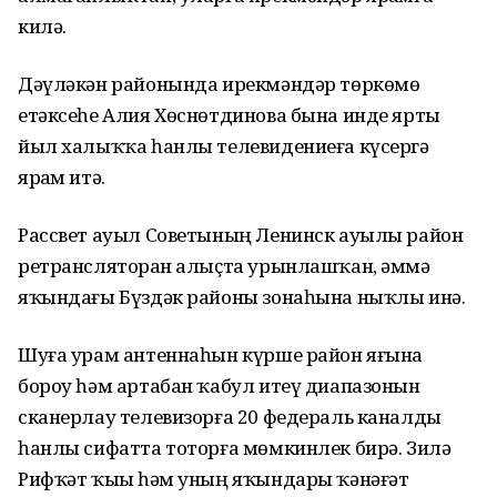
килә.
Дәүләкән районында ирекмәндәр төркөмө
етәксеһе Алия Хөснөтдинова бына инде ярты
йыл халыҡҡа һанлы телевидениеға күсергә
ярҙам итә.
Рассвет ауыл Советының Ленинск ауылы район
ретрансляторҙан алыҫта урынлашҡан, әммә
яҡындағы Бүздәк районы зонаһына ныҡлы инә.
Шуға урам антеннаһын күрше район яғына
бороу һәм артабан ҡабул итеү диапазонын
сканерлау телевизорға 20 федераль каналды
һанлы сифатта тоторға мөмкинлек бирә. Зилә
Рифҡәт ҡыҙы һәм уның яҡындары ҡәнәғәт