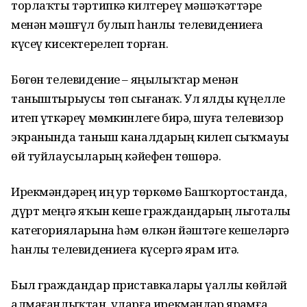
торлаҡты тәртипкә килтереү мәшәҡәттәре
менән мәшғүл булып һанлы телевидениеға
күсеү кисектерелеп торған.
Бөгөн телевидение – яңылыҡтар менән
таныштырыусы төп сығанаҡ. Ул ялды күңелле
итеп үткәреү мөмкинлеге бирә, шуға телевизор
экранында таныш каналдарҙың килеп сыҡмауы
өй туйлаусыларҙың кәйефен төшөрә.
Ирекмәндәрҙең иң ҙур төркөмө Башҡортостанда,
дүрт меңгә яҡын кеше граждандарҙың льготалы
категорияларына һәм өлкән йәштәге кешеләргә
һанлы телевидениеға күсергә ярҙам итә.
Был граждандар приставкаларҙы үҙаллы көйләй
алмағанлыҡтан, уларға ирекмәндәр ярҙамға