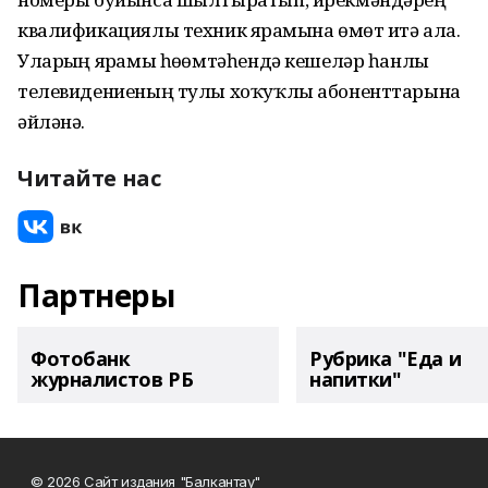
квалификациялы техник ярҙамына өмөт итә ала.
Уларҙың ярҙамы һөҙөмтәһендә кешеләр һанлы
телевидениеның тулы хоҡуҡлы абоненттарына
әйләнә.
Читайте нас
Партнеры
Фотобанк
Рубрика "Еда и
журналистов РБ
напитки"
© 2026 Сайт издания "Балкантау"