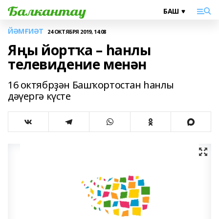
ЙӘМҒИӘТ
24 ОКТЯБРЯ 2019, 14:08
Яңы йортҡа – һанлы
телевидение менән
16 октябрҙән Башҡортостан һанлы
дәүергә күсте