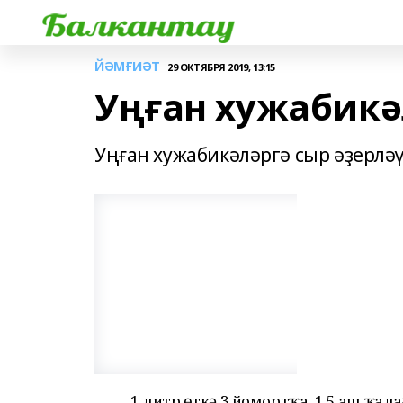
ЙӘМҒИӘТ
29 ОКТЯБРЯ 2019, 13:15
Уңған хужабикә
Уңған хужабикәләргә сыр әҙерләү
1 литр һөткә 3 йомортҡа, 1,5 аш ҡал