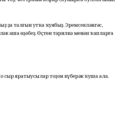
ыҙ ҙа талғын утҡа ҡуябыҙ. Эремсекләнгәс,
әк аша һөҙәбеҙ. Өҫтөн тәрилкә менән ҡапларға
ло сыр яратыусылар тоҙон күберәк ҡуша ала.