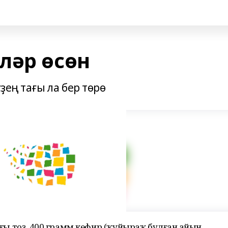
ләр өсөн
ҙең тағы ла бер төрө
ағы тоҙ, 400 грамм кефир (ҡуйыраҡ булған һайын