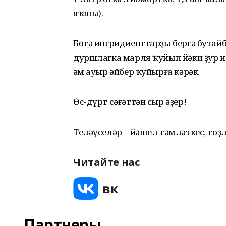
яҡшы).
Бөтә ингридиенттарҙы бергә бутайб
дуршлагка марля ҡуйып йәки ҙур ил
һәм ауыр әйбер ҡуйырға кәрәк.
Өс-дүрт сәғәттән сыр әҙер!
Теләүселәр – йәшел тәмләткес, тоҙ
Читайте нас
Партнеры