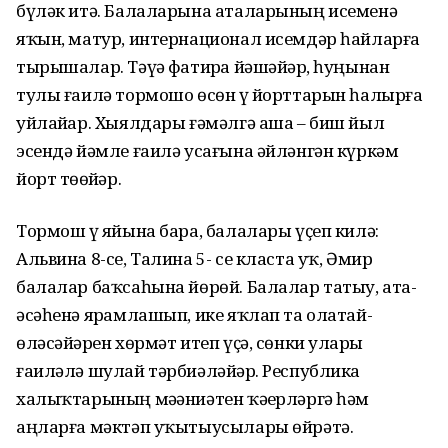
бүләк итә. Балаларына аталарының исеменә
яҡын, матур, интернационал исемдәр һайларға
тырышалар. Тәүҙә фатирҙа йәшәйҙәр, һуңынан
тулы ғаилә тормошо өсөн үҙ йорттарын һалырға
уйлайҙар. Хыялдары ғәмәлгә аша – биш йыл
эсендә йәмле ғаилә усағына әйләнгән күркәм
йорт төҙөйҙәр.
Тормош үҙ яйына бара, балалары үҫеп килә:
Альвина 8-се, Талина 5- се класта уҡ, Әмир
балалар баҡсаһына йөрөй. Балалар татыу, ата-
әсәһенә ярҙамлашып, ике яҡлап та олатай-
өләсәйҙәрен хөрмәт итеп үҫә, сөнки уларҙы
ғаиләлә шулай тәрбиәләйҙәр. Республика
халыҡтарының мәҙәниәтен ҡәҙерләргә һәм
аңларға мәктәп уҡытыусылары өйрәтә.