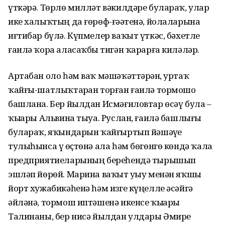
үткәрә. Төрлө милләт вәкилдәре булараҡ, улар
ике халыҡтың да ғөрөф-ғәҙәтенә, йолаларына
иғтибар бүлә. Күпмелер ваҡыт үткәс, бәхетле
ғаилә ҡора аласаҡбыҙ тигән ҡарарға киләләр.
Артабан оло һәм ваҡ мәшәҡәттәрҙән, уртаҡ
ҡайғы-шатлыҡтарҙан торған ғаилә тормошо
башлана. Бер йылдан Исмәғиловтар өсәү була –
ҡыҙҙары Альвина тыуа. Руслан, ғаилә башлығы
булараҡ, яҡындарын ҡайғыртып йәшәүҙе
тулыһынса үҙ өҫтөнә ала һәм бөгөнгө көндә ҡала
предприятиеларының береһендә тырышып
эшләп йөрөй. Марина ваҡыт уҙыу менән яҡшы
йорт хужабикәһенә һәм изге күңелле әсәйгә
әйләнә, тормош иптәшенә икенсе ҡыҙҙары
Талинаны, бер нисә йылдан улдары Әмирҙе