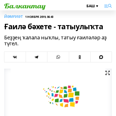
ЙӘМҒИӘТ
1 НОЯБРЯ 2019, 06:43
Ғаилә бәхете - татыулыҡта
Беҙҙең ҡалала ныҡлы, татыу ғаиләләр аҙ
түгел.