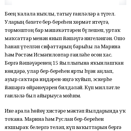
Беҙҙең ҡалала ныҡлы, татыу ғаиләләр аҙ түгел.
Уларҙың бәхете бер-береһен хөрмәт итеүгә,
тормоштоң бар мәшәҡәттәрен бүлешеп, уртаҡ
маҡсаттар менән янып йәшәүгә нигеҙләнгән. Ошо
һанап үтелгән сифаттарҙың барыһы ла Марина
һәм Рөстәм Исмәғиловтар ғаиләһе өсөн хас.
Бергә йәшәүҙәренең 15 йыллығына яҡынлашҡан
көндәрҙә, улар бер-береһен ярты һүҙҙән аңлап,
ауыр саҡтарҙа иңдәрен-иңгә ҡуйып, эскерһеҙ
йәшәргә өйрәнеүҙәрен билдәләй. Күп милләтле
ғаиләлә был айырыуса мөһим.
Ике арала һөйөү хистәре мәктәп йылдарында уҡ
тоҡана. Марина һәм Руслан бер-береһен
яҡшыраҡ белергә теләп, күп ваҡыттарын бергә