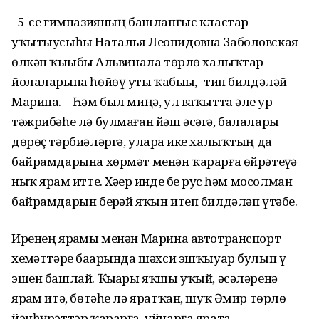
- 5-се гимназияның башланғыс кластар
уҡытыусыһы Наталья Леонидовна Заболовская
өлкән ҡыҙыбыҙ Альвинала төрлө халыҡтар
йолаларына һөйөү уты ҡабыҙҙы,- тип билдәләй
Марина. – Һәм был миңә, ул ваҡытта әле ҙур
тәжрибәһе лә булмаған йәш әсәгә, балаларҙы
дөрөҫ тәрбиәләргә, уларҙа ике халыҡтың да
байрамдарына хөрмәт менән ҡарарға өйрәтеүҙә
ныҡ ярҙам итте. Хәҙер инде беҙ рус һәм мосолман
байрамдарын берҙәй яҡын итеп билдәләп үтәбеҙ.
Иренең ярҙамы менән Марина автотранспорт
хеҙмәттәре баҙарында шәхси эшҡыуар булып үҙ
эшен башлай. Ҡыҙҙары яҡшы уҡый, әсәләренә
ярҙам итә, бөтәһе лә яратҡан, шуҡ Әмир төрлө
йәнһүрәттәр ҡарарға, уйнарға ярата.