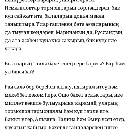
Исмәғиловтар тормоштарын төрләндереп, бик
күп сәйәхәт итә, балаларын донъя менән
таныштыра. Улар ғаиләнең бөтә ағзаларының
да тыуған көндәрен, Маринаның да, Русландың
да ата-әсәһен ҡунаҡҡа саҡырып, бик күңелле
үткәрә.
Был парҙың ғаилә бәхетенең сере бармы? Бар һәм
ул бик ябай!
Ғаиләлә бер-береһен аңлау, ихтирам итеү һәм
мөхәббәт хөкөм һөрә. Ошо бәхет асҡыстары, ике
милләт вәкиле булыуҙарына ҡарамай, уларҙың
тормошон гармониялы һәм күп төрлө итә.
Ваҡыт үтер, Альвина, Талина һәм Әмир үҫеп етер,
үҙ усағын ҡабыҙыр. Бәхетле ғаиләләренең нигеҙе