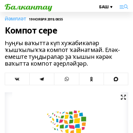
ЙӘМҒИӘТ
19 НОЯБРЯ 2019, 08:55
Компот сере
Һуңғы ваҡытта күп хужабикәләр
ҡышҡылыҡҡа компот ҡайнатмай. Еләк-
емеште туңдыралар ҙа ҡышын кәрәк
ваҡытта компот әҙерләйҙәр.