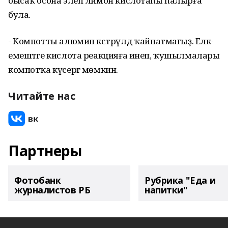
бысаҡ осона элеп лимон кислотаһы һалырға
була.
- Компотты алюмин кәстрүлдә ҡайнатмағыҙ. Еләк-
емештәге кислота реакцияға инеп, ҡушылмалары
компотҡа күсергә мөмкин.
Читайте нас
Партнеры
Фотобанк
Рубрика "Еда и
журналистов РБ
напитки"