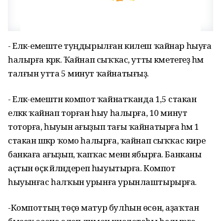
- Еләк-емеште туңдырылған килеш ҡайнар һыуға
һалырға кәрәк. Ҡайнап сыҡҡас, утты кәметегеҙ һәм
талғын утта 5 минут ҡайнатығыҙ.
- Еләк-емештән компот ҡайнатҡанда 1,5 стакан
еләккә ҡайнап торған һыу һалырға, 10 минут
тоторға, һыуын ағыҙып тағы ҡайнатырға һәм 1
стакан шәкәр ҡомо һалырға, ҡайнап сыҡҡас кире
банкаға ағыҙып, ҡапҡас менән ябырға. Банканы
аҫтын өҫкә әйләндереп һыуытырға. Компот
һыуынғас һалҡын урынға урынлаштырырға.
-Компоттың төҫө матур булһын өсөн, аҙаҡтан