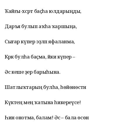
Ҡайғы-хәсрәт баҫһа юлдарыңды,
Даръя булып аҡһа ҡаршыңа,
Сығар күпер эҙләп яфаланма,
Кәрәк булһа баҫма, йәки күпер –
Әсә кеше әҙер барыһына.
Шатлыҡтарың булһа, һөйөнөстән
Күктең мең ҡатына һикереүсе!
Һин онотма, балам! Әсә – бала өсөн