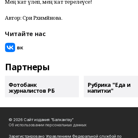
Мең ҡат үлеп, мең ҡат терелеүсе!
Автор: Сәриә Рәхимйәнова.
Читайте нас
Партнеры
Фотобанк
Рубрика "Еда и
журналистов РБ
напитки"
© 2026 Сайт издания "Балкантау"
Об использовании персональных данных
Зарегистрировано Управлением Федеральной службой по