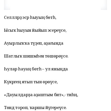
Селләләрҙә эсәр һыуың бөтһә,
Ысыҡ һыуын йыйып эсереүсе,
Ауырлыҡҡа түҙеп, аҙағында
Шатлыҡ шишмәһенә төшөрөүсе.
Һулар һауаң бөтһә – ул яныңда
Күкрәгеңә ятып тын өрөүсе,
«Дауылдарҙа аҙаштым бит»,- тиһәң,
Төндә тороп, ҡаршы йүгереүсе.