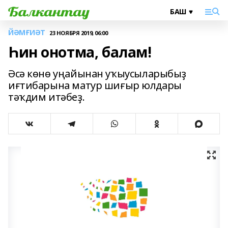
ЙӘМҒИӘТ
23 НОЯБРЯ 2019, 06:00
Һин онотма, балам!
Әсә көнө уңайынан уҡыусыларыбыҙ
иғтибарына матур шиғыр юлдары
тәҡдим итәбеҙ.