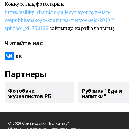
Конкурстың фотоларын
https://asilikyl.rbsmi.ru/gallery/rayonnyy-etap-
respublikanskogo-konkursa-trezvoe-selo-2019/?
sphrase_id=750126
сайтында ҡарай алаһығыҙ.
Читайте нас
Партнеры
Фотобанк
Рубрика "Еда и
журналистов РБ
напитки"
© 2026 Сайт издания "Балкантау"
Об использовании персональных данных