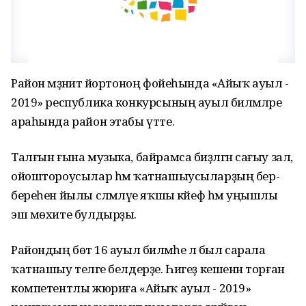
Район мәҙәниәт йортоноң фойеһында «Айыҡ ауыл -
2019» республика конкурсының ауыл биләмәләре
араһында район этабы үтте.
Талғын ғына музыка, байрамса биҙәлгән сағыу зал,
ойоштороусылар һәм ҡатнашыусыларҙың бер-
береһен йылы сәләмләүе яҡшы кәйеф һәм уңышлы
эш мөхите булдырҙы.
Райондың бөтә 16 ауыл биләмәһе лә был сарала
ҡатнашыу теләге белдерҙе. Һигеҙ кешенән торған
компетентлы жюриға «Айыҡ ауыл - 2019»