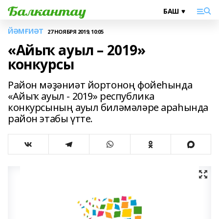
ЙӘМҒИӘТ
27 НОЯБРЯ 2019, 10:05
«Айыҡ ауыл – 2019»
конкурсы
Район мәҙәниәт йортоноң фойеһында
«Айыҡ ауыл - 2019» республика
конкурсының ауыл биләмәләре араһында
район этабы үтте.