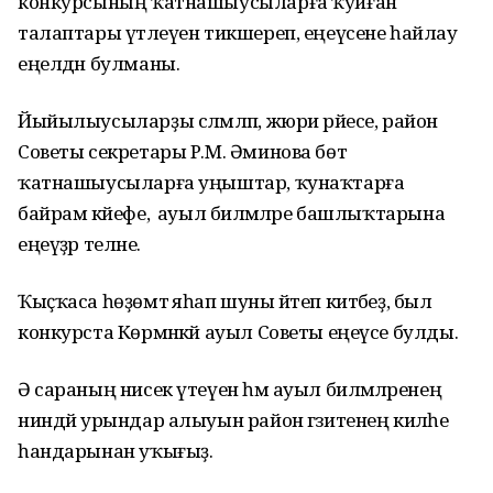
конкурсының ҡатнашыусыларға ҡуйған
талаптары үтәлеүен тикшереп, еңеүсене һайлау
еңелдән булманы.
Йыйылыусыларҙы сәләмләп, жюри рәйесе, район
Советы секретары Р.М. Әминова бөтә
ҡатнашыусыларға уңыштар, ҡунаҡтарға
байрам кәйефе, ә ауыл биләмәләре башлыҡтарына
еңеүҙәр теләне.
Ҡыҫҡаса һөҙөмтә яһап шуны әйтеп китәбеҙ, был
конкурста Көрмәнкәй ауыл Советы еңеүсе булды.
Ә сараның нисек үтеүен һәм ауыл биләмәләренең
ниндәй урындар алыуын район гәзитенең киләһе
һандарынан уҡығыҙ.