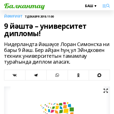
ЙӘМҒИӘТ
7 ДЕКАБРЯ 2019, 11:00
9 йәштә – университет
дипломы!
Нидерландта йәшәүсе Лоран Симонсҡа ни
бары 9 йәш. Бер айҙан һуң ул Эйндховен
техник университетын тамамлау
тураһында диплом аласаҡ.