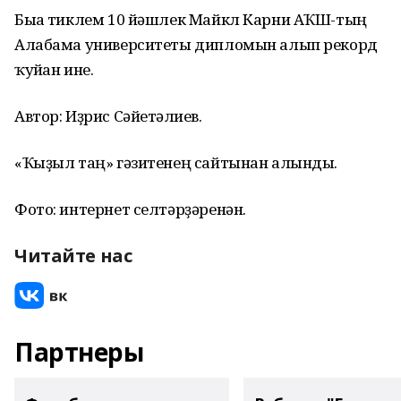
Быға тиклем 10 йәшлек Майкл Карни АҠШ-тың
Алабама университеты дипломын алып рекорд
ҡуйған ине.
Автор: Иҙрис Сәйетғәлиев.
«Ҡыҙыл таң» гәзитенең сайтынан алынды.
Фото: интернет селтәрҙәренән.
Читайте нас
Партнеры