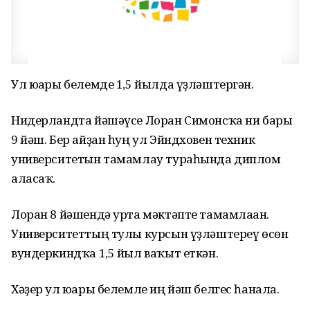
Ул юғары белемде 1,5 йылда үҙләштергән.
Нидерландта йәшәүсе Лоран Симонсҡа ни бары
9 йәш. Бер айҙан һуң ул Эйндховен техник
университетын тамамлау тураһында диплом
аласаҡ.
Лоран 8 йәшендә урта мәктәпте тамамлаған.
Университеттың тулы курсын үҙләштереү өсөн
вундеркиндҡа 1,5 йыл ваҡыт еткән.
Хәҙер ул юғары белемле иң йәш белгес һанала.