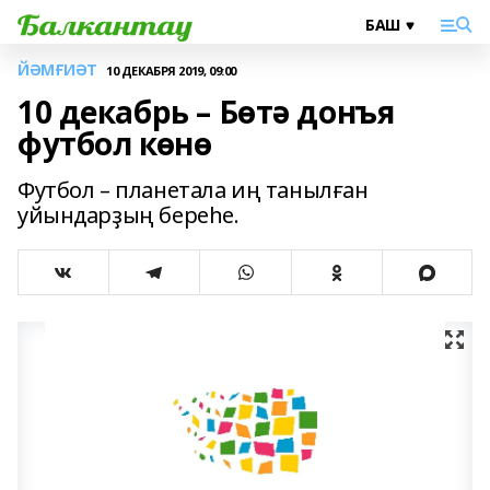
ЙӘМҒИӘТ
10 ДЕКАБРЯ 2019, 09:00
10 декабрь – Бөтә донъя
футбол көнө
Футбол – планетала иң танылған
уйындарҙың береһе.