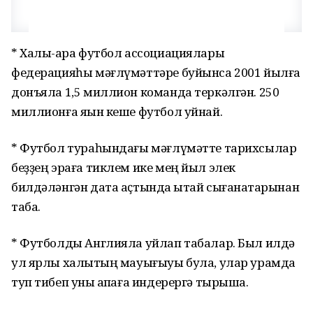
* Халыҡ-ара футбол ассоциациялары
федерацияһы мәғлүмәттәре буйынса 2001 йылға
донъяла 1,5 миллион команда теркәлгән. 250
миллионға яҡын кеше футбол уйнай.
* Футбол тураһындағы мәғлүмәтте тарихсылар
беҙҙең эраға тиклем ике мең йыл элек
билдәләнгән дата аҫтында ҡытай сығанаҡтарынан
таба.
* Футболды Англияла уйлап табалар. Был илдә
ул ярлы халыҡтың мауығыуы була, улар урамда
туп тибеп уны ҡапҡаға индерергә тырыша.