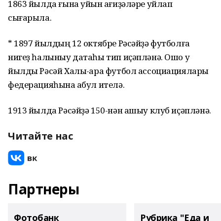
1863 йылда ғына уйын ҡағиҙәләре уйлап
сығарыла.
* 1897 йылдың 12 октябре Рәсәйҙә футболға
нигеҙ һалыныу датаһы тип иҫәпләнә. Ошо уҡ
йылды Рәсәй Халыҡ-ара футбол ассоциациялары
федерацияһына ҡабул ителә.
1913 йылда Рәсәйҙә 150-нән ашыу клуб иҫәпләнә.
Читайте нас
Партнеры
Фотобанк
Рубрика "Еда и