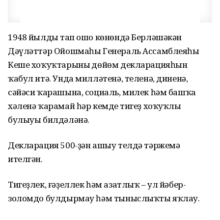
1948 йылдың тап ошо көнөндә Берләшәкән
Дәүләттәр Ойошмаһы Генераль Ассамблеяһы
Кеше хоҡуҡтарының дөйөм декларацияһын
ҡабул итә. Унда милләтенә, теленә, диненә,
сәйәси ҡарашына, социаль, милек һәм башҡа
хәленә ҡарамай һәр кемдең тигеҙ хоҡуҡлы
булыуы билдәләнә.
Декларация 500-ҙән ашыу телдә тәржемә
ителгән.
Тигеҙлек, ғәҙеллек һәм азатлыҡ – ул йәбер-
золомдо булдырмау һәм тыныслыҡты яҡлау.