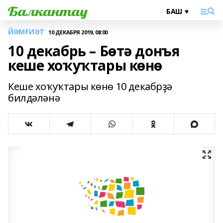
ЙӘМҒИӘТ
10 ДЕКАБРЯ 2019, 08:00
10 декабрь – Бөтә донъя
кеше хоҡуҡтары көнө
Кеше хоҡуҡтары көнө 10 декабрҙә
билдәләнә