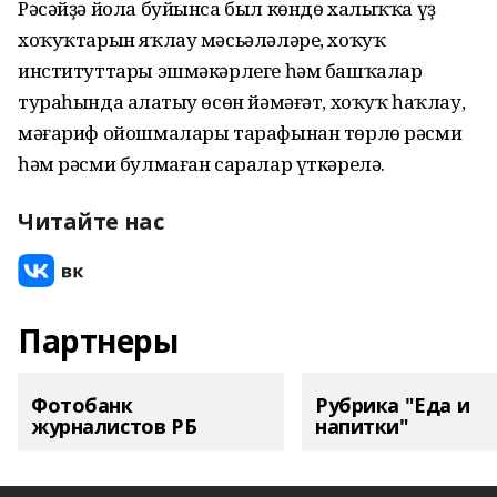
Рәсәйҙә йола буйынса был көндө халыҡҡа үҙ
хоҡуҡтарын яҡлау мәсьәләләре, хоҡуҡ
институттары эшмәкәрлеге һәм башҡалар
тураһында аңлатыу өсөн йәмәғәт, хоҡуҡ һаҡлау,
мәғариф ойошмалары тарафынан төрлө рәсми
һәм рәсми булмаған саралар үткәрелә.
Читайте нас
Партнеры
Фотобанк
Рубрика "Еда и
журналистов РБ
напитки"