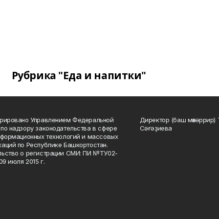
Рубрика "Еда и напитки"
трировано Управлением Федеральной
Директор (баш мөхәррир) 
по надзору законодательства в сфере
Сәғәҙиева
нформационных технологий и массовых
аций по Республике Башкортостан.
ьство о регистрации СМИ: ПИ №ТУ02-
09 июля 2015 г.