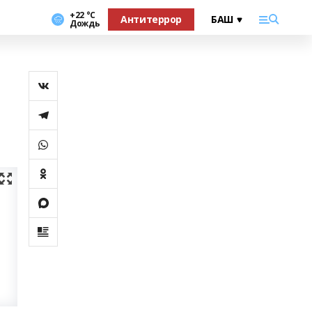
+22 °С
Антитеррор
Дождь