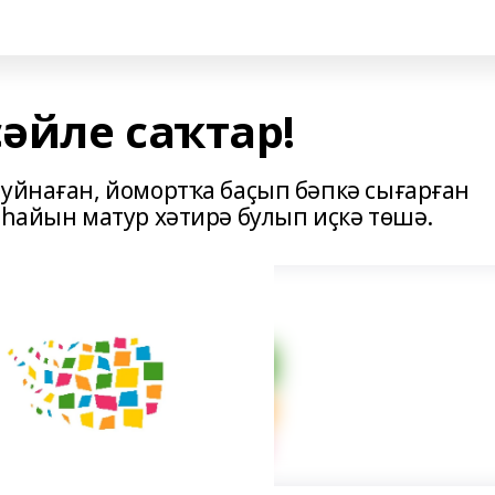
әйле саҡтар!
 уйнаған, йомортҡа баҫып бәпкә сығарған
 һайын матур хәтирә булып иҫкә төшә.