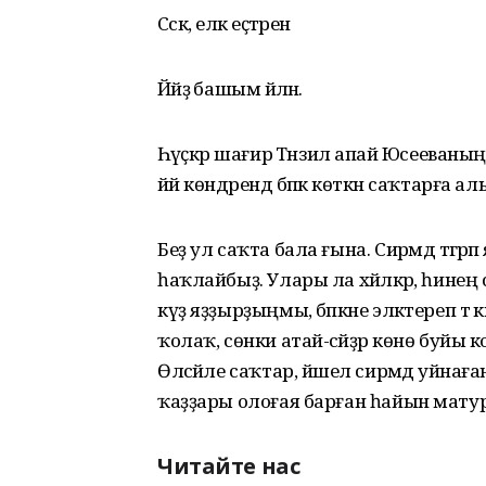
Сәскә, еләк еҫтәренә
Йәйҙә башым әйләнә.
Һәүәҫкәр шағирә Тәнзилә апай Юсееваны
йәй көндәрендә бәпкә көткән саҡтарға 
Беҙ ул саҡта бала ғына. Сирәмдә тәгәрә
һаҡлайбыҙ. Улары ла хәйләкәр, һинең 
күҙ яҙҙырҙыңмы, бәпкәне эләктереп тә ки
ҡолаҡ, сөнки атай-әсәйҙәр көнө буйы кол
Өләсәйле саҡтар, йәшел сирәмдә уйнағ
ҡаҙҙары олоғая барған һайын матур х
Читайте нас