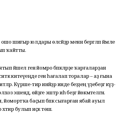
ң ошо шиғыр юлдары өләсәйҙәр менән бергәләп йәмле
алып ҡайтты.
п ятып йәшел генә йомро бәпкәләрҙе ҡарғаларҙан
ситкә китеүеңде генә һағалап торалар – аҙ ғына
тәләр. Күрше-тирә инәйҙәр инде беҙҙең үҙебеҙгә күҙ-
хоз эшендә, өйҙәге эштәр иһә беҙгә йөкмәтелгән.
ан, йомортҡа баҫып бәпкә сығарған ябай ауыл
әтирә булып иҫкә төшә.