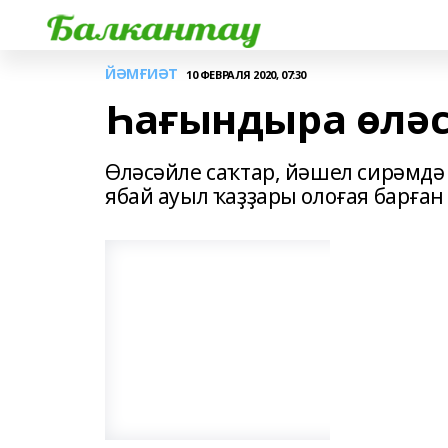
ЙӘМҒИӘТ
10 ФЕВРАЛЯ 2020, 07:30
Һағындыра өләс
Өләсәйле саҡтар, йәшел сирәмдә
ябай ауыл ҡаҙҙары олоғая барған