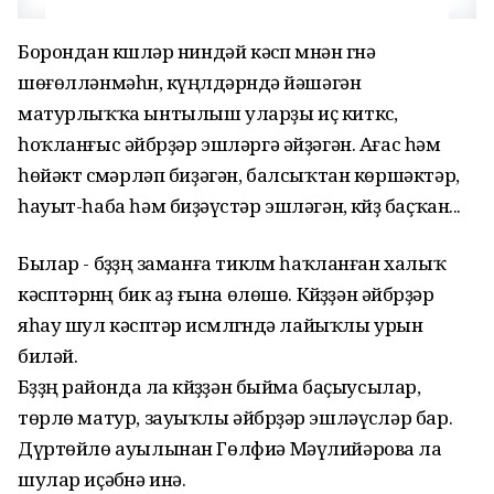
Борондан кҽшҽләр ниндәй кәсҽп мҽнән гҽнә
шөғөлләнмәһҽн, күңҽлдәрҽндә йәшәгән
матурлыҡҡа ынтылыш уларҙы иҫ киткҽс,
һоҡланғыс әйбҽрҙәр эшләргә әйҙәгән. Ағас һәм
һөйәктҽ сҽмәрләп биҙәгән, балсыҡтан көршәктәр,
һауыт-һаба һәм биҙәүҽстәр эшләгән, кҽйҽҙ баҫҡан...
Былар - бҽҙҙҽң заманға тиклҽм һаҡланған халыҡ
кәсҽптәрҽнҽң бик аҙ ғына өлөшө. Кҽйҽҙҙән әйбҽрҙәр
яһау шул кәсҽптәр исҽмлҽгҽндә лайыҡлы урын
биләй.
Бҽҙҙҽң районда ла кҽйҽҙҙән быйма баҫыусылар,
төрлө матур, зауыҡлы әйбҽрҙәр эшләүсҽләр бар.
Дүртөйлө ауылынан Гөлфиә Мәүлийәрова ла
шулар иҫәбҽнә инә.