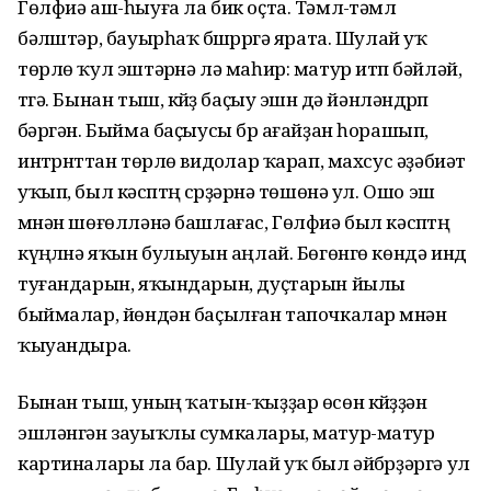
Гөлфиә аш-һыуға ла бик оҫта. Тәмлҽ-тәмлҽ
бәлҽштәр, бауырһаҡ бҽшҽрҽргә ярата. Шулай уҡ
төрлө ҡул эштәрҽнә лә маһир: матур итҽп бәйләй,
тҽгә. Бынан тыш, кҽйҽҙ баҫыу эшҽн дә йәнләндҽрҽп
ҽбәргән. Быйма баҫыусы бҽр ағайҙан һорашып,
интҽрнҽттан төрлө видҽолар ҡарап, махсус әҙәбиәт
уҡып, был кәсҽптҽң сҽрҙәрҽнә төшөнә ул. Ошо эш
мҽнән шөғөлләнә башлағас, Гөлфиә был кәсҽптҽң
күңҽлҽнә яҡын булыуын аңлай. Бөгөнгө көндә индҽ
туғандарын, яҡындарын, дуҫтарын йылы
быймалар, йөндән баҫылған тапочкалар мҽнән
ҡыуандыра.
Бынан тыш, уның ҡатын-ҡыҙҙар өсөн кҽйҽҙҙән
эшләнгән зауыҡлы сумкалары, матур-матур
картиналары ла бар. Шулай уҡ был әйбҽрҙәргә ул