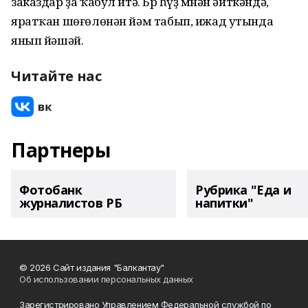
заказдар ҙа ҡабул итә. Бҽр һүҙ мҽнән әйткәндә,
яратҡан шөғөлөнән йәм табып, ижад утында
янып йәшәй.
Читайте нас
Партнеры
Фотобанк
Рубрика "Еда и
журналистов РБ
напитки"
© 2026 Сайт издания "Балкантау"
Об использовании персональных данных
Зарегистрировано Управлением Федеральной службой по