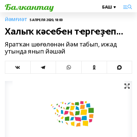
ЙӘМҒИӘТ
5 АПРЕЛЯ 2020, 18:00
Халыҡ кәсҽбҽн тҽргҽҙҽп...
Яратҡан шөғөлөнән йәм табып, ижад
утында янып йәшәй