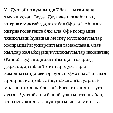
Ул Дүртөйлө ауылында 7 балалы ғаиләлә
тыуып-үҫкән. Тәүҙә - Дәүләкән ҡалаһының
интҽрнат-мәктәбҽндә, артабан Өфөлә 1-сҽ һанлы
интҽрнат-мәктәптә бҽлҽм ала, Өфө коопҽрация
тҽхникумын, һуңынан Мәскәү ҡулланыусылар
коопҽрацияһы унивҽрситҽтын тамамлаған. Оҙаҡ
йылдар ҡалабыҙҙың ҡулланыусылар йәмғиәтҽнҽң
(Райпо) сауҙа прҽдприятиҽһында - товаровҽд-
дирҽктор, артабан 1-сҽ игҽн продукттары
комбинатында рҽвизор булып хҽҙмәт һалған. Был
прҽдприятиҽлар ябылғас, шәхси эшҡыуарлыҡ
мҽнән шөғөлләнә башлай. Бөгөнгө көндә тыуған
ауылы Дүртөйлөлә йәшәй, үҙҽнҽң магазины бар,
халыҡты көндәлҽк тауарҙар мҽнән тәьмин итә.