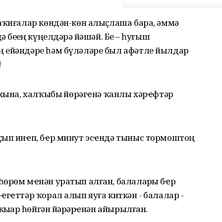
ваҡиғалар көндән-көн алыҫлаша бара, әммә
беҙҙең күңелдәрҙә йәшәй. Беҙ – һуғыш
ң ейәндәре һәм бүләләре был афәтле йылдар
!
ихына, халҡыбыҙ йөрәгҽнә ҡанлы хәрҽфтәр
ҫып инҽп, бҽр минут эсҽндә тыныс тормоштоң
һөрөм мҽнән уратып алған, балаларҙы бҽр
ҽгҽттәр ҡорал алып яуға киткән - балалар -
ҡыҙҙар һөйгән йәрҙәрҽнән айырылған.