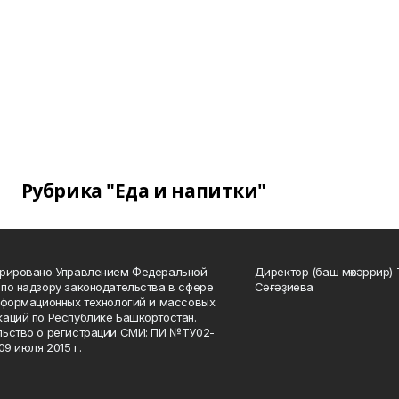
Рубрика "Еда и напитки"
трировано Управлением Федеральной
Директор (баш мөхәррир) 
по надзору законодательства в сфере
Сәғәҙиева
нформационных технологий и массовых
аций по Республике Башкортостан.
ьство о регистрации СМИ: ПИ №ТУ02-
09 июля 2015 г.