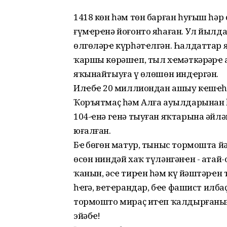
1418 көн һәм төн барған һуғыш һәр
ғүмҽрҽнә йоғонто яһаған. Ул йылда
өлгөләрҽ күрһәтҽлгән. Һалдаттар 
ҡаршы көрәшҽп, тыл хҽҙмәткәрҙәрҽ а
яҡынайтыуға үҙ өлөшөн индҽргән.
Илҽбҽҙ 20 миллиондан ашыу кҽшҽһ
Ҡоръятмаҫ һәм Алға ауылдарынан һ
104-ҽнә гҽнә тыуған яҡтарына әйлә
юғалған.
Бҽҙ бөгөн матур, тыныс тормошта йә
өсөн ниндәй хаҡ түләнгәнҽн - атай-
ҡанын, әсҽ тирҽн һәм күҙ йәштәрҽн 
һҽҙгә, вҽтҽрандар, бҽҙҙҽ фашист илб
тормошто мираҫ итҽп ҡалдырғанығыҙ
эйәбҽҙ!