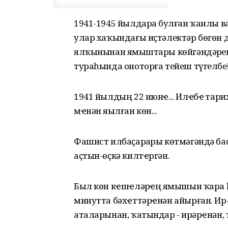
1941-1945 йылдарҙа булған ҡанлы 
улар хаҡындағы иҫтәлектәр бөгөн дә 
ялҡынынан яҙмыштары көйгәндәрҙе
тураһында оноторға тейеш түгелбеҙ
1941 йылдың 22 июнҽ... Илҽбҽҙ тар
мҽнән яҙылған көн...
Фашист илбаҫарҙары көтмәгәндә ба
аҫтын-өҫкә килтҽргән.
Был көн кҽшҽләрҙҽң яҙмышын ҡара 
минутта бәхҽттәрҽнән айырған. Ир-
аталарынан, ҡатындар - ирҙәрҽнән, 