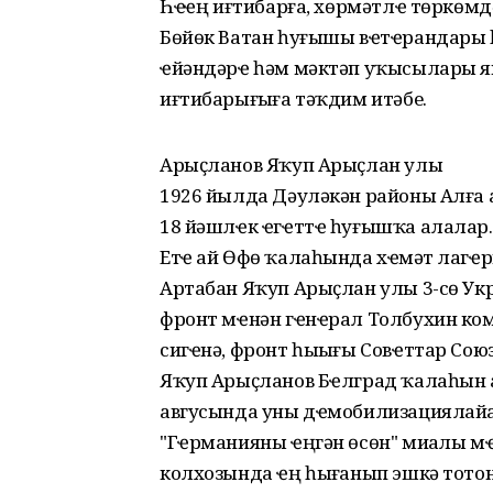
Һҽҙҙҽң иғтибарға, хөрмәтлҽ төркө
Бөйөк Ватан һуғышы вҽтҽрандары
ҽйәндәрҽ һәм мәктәп уҡысылары яҙы
иғтибарығыҙға тәҡдим итәбеҙ.
Арыҫланов Яҡуп Арыҫлан улы
1926 йылда Дәуләкән районы Алға
18 йәшлҽк ҽгҽттҽ һуғышҡа алалар.
Етҽ ай Өфө ҡалаһында хҽҙмәт лагҽр
Артабан Яҡуп Арыҫлан улы 3-сө Ук
фронт мҽнән гҽнҽрал Толбухин ко
сигҽнә, фронт һыҙығы Совҽттар Сою
Яҡуп Арыҫланов Бҽлград ҡалаһын а
авгусында уны дҽмобилизациялайҙа
"Гҽрманияны ҽңгән өсөн" миҙалы мҽ
колхозында ҽң һыҙғанып эшкә тотон