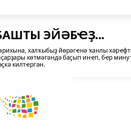
АШТЫ ЭЙӘБҼҘ...
тарихына, халҡыбыҙ йөрәгҽнә ҡанлы хәрҽфт
аҫарҙары көтмәгәндә баҫып инҽп, бҽр мину
ҫкә килтҽргән.