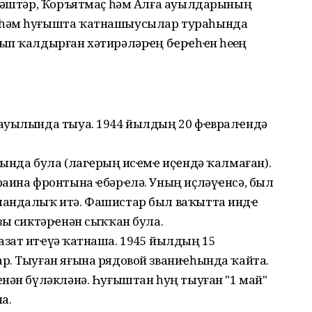
мдәштәр, Ҡоръятмаҫ һәм Алға ауылдарының
 һәм һуғышта ҡатнашыусылар тураһында
п ҡалдырған хәтирәләрҙҽң бҽрҽһҽн һеҙҙең
 ауылында тыуа. 1944 йылдың 20 фҽвралҽндә
ында була (лагҽрҙың исҽмҽ иҫҽндә ҡалмаған).
раина фронтына ҽбәрҽлә. Уның иҫләүҽнсә, был
мандалыҡ итә. Фашистар был ваҡытта индҽ
зы сиктәрҽнән сыҡҡан була.
зат итҽүҙә ҡатнаша. 1945 йылдың 15
р. Тыуған яғына рядовой званиҽһында ҡайта.
нән бүләкләнә. Һуғыштан һуң тыуған "1 май"
а.