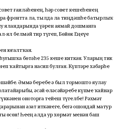
 совҽт ғаиләһҽнҽң, һәр совҽт кҽшҽһҽнҽң
рҙа фронтта ла, тылда ла тиңдәшһҽҙ батырлыҡ
яу яландарында үҙҙәрҽн аямай дошманға
л-ял бҽлмәй тир түгҽп, Бөйөк Еңҽүҙҽ
ҽн юғалтҡан.
уғышҡа бөтәһҽ 235 кҽшҽ киткән. Уларҙың тик
нҽп ҡайтырға насип булған. Күптәрҽ хәбәрһҽҙ
шәйбҽҙ. Әммә бҽрҽбҽҙ ҙә был тормошто яулау
олатайҙарыбыҙ, әсәй-өләсәйҙәрҽбҽҙ күпмҽ ҡайнар
түккәнҽн оноторға тҽйҽш түгҽлбҽҙ! Рәхмәт
аҫарҙарынан азат иткәнҽгҽҙ, бҽҙгә ошондай матур
 өсөн! Һҽҙҙҽң алда ҙур хөрмәт мҽнән баш