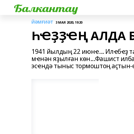
ЙӘМҒИӘТ
3 МАЯ 2020, 19:20
ҺҼҘҘҼҢ АЛДА Б
1941 йылдың 22 июнҽ... Илҽбҽҙ 
мҽнән яҙылған көн...Фашист илб
эсҽндә тыныс тормоштоң аҫтын-ө