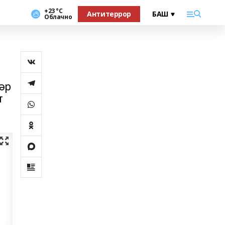
+23 °С
Антитеррор
Облачно
әр
т