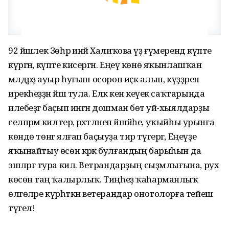
92 йәшлек Зөһрә инәй Халиҡова үҙ ғүмерендә күпте
күргән, күпте кисергән. Еңеү көнө яҡынлашҡан
мәлдәрҙә ауыр һуғыш осорон иҫкә алып, күҙҙәренә
ирекһеҙҙән йәш тула. Еләк кенә кеүек саҡтарында
илебеҙгә баҫып ингән дошман бөтә уй-хыялдарҙы
селпәрәмә килтерә, рәхәтләнеп йәшәйһе, уҡыйһы урынға
көндө төнгә ялғап баҫыуҙа тир түгергә, Еңеүҙе
яҡынайтыу өсөн кәрәк булғандың барыһын да
эшләргә тура килә. Ветрандарҙың сыҙмлығына, рух
көсөнә таң ҡалырлыҡ. Тиңһеҙ ҡаһарманлыҡ
өлгөләре күрһәткән ветерандар онотолорға тейеш
түгел!