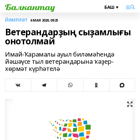
ЙӘМҒИӘТ
6 МАЯ 2020, 09:25
Ветерандарҙың сыҙамлығы
онотолмай
Имай-Ҡарамалы ауыл биләмәһендә
йәшәүсе тыл ветерандарына ҡәҙер-
хөрмәт күрһәтелә