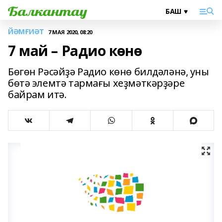
ЙӘМҒИӘТ
7 МАЯ 2020, 08:20
7 май – Радио көнө
Бөгөн Рәсәйҙә Радио көнө билдәләнә, уны
бөтә элемтә тармағы хеҙмәткәрҙәре
байрам итә.