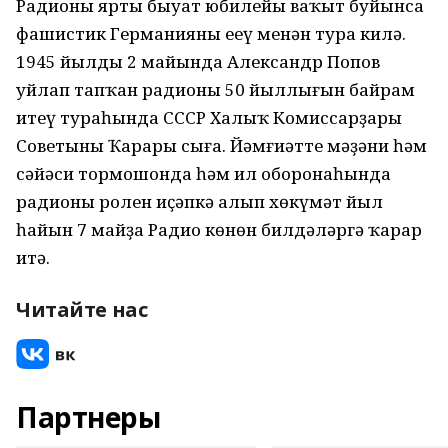
Радионың ярты быуат юбилейы ваҡыт буйынса
фашистик Германияны еңеү менән тура килә.
1945 йылдың 2 майында Александр Попов
уйлап тапҡан радионың 50 йыллығын байрам
итеү тураһында СССР Халыҡ Комиссарҙары
Советының Ҡарары сыға. Йәмғиәттең мәҙәни һәм
сәйәси тормошонда һәм ил оборонаһында
радионың ролен иҫәпкә алып хөкүмәт йыл
һайын 7 майҙа Радио көнөн билдәләргә ҡарар
итә.
Читайте нас
Партнеры