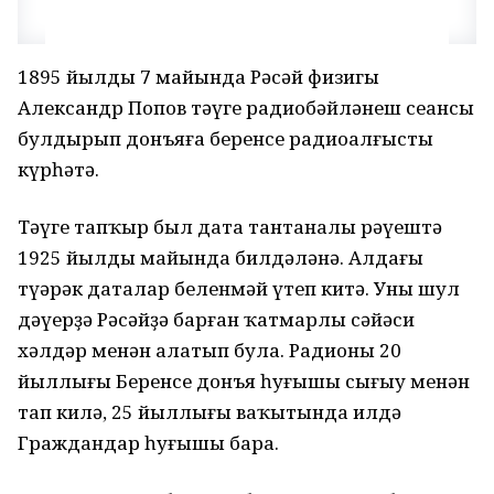
1895 йылдың 7 майында Рәсәй физигы
Александр Попов тәүге радиобәйләнеш сеансы
булдырып донъяға беренсе радиоалғысты
күрһәтә.
Тәүге тапҡыр был дата тантаналы рәүештә
1925 йылдың майында билдәләнә. Алдағы
түңәрәк даталар беленмәй үтеп китә. Уны шул
дәүерҙә Рәсәйҙә барған ҡатмарлы сәйәси
хәлдәр менән аңлатып була. Радионың 20
йыллығы Беренсе донъя һуғышы сығыу менән
тап килә, 25 йыллығы ваҡытында илдә
Граждандар һуғышы бара.