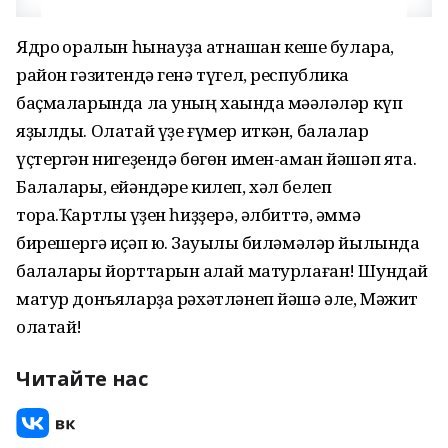
Ядро ҡоралын һынауҙа ҡатнашҡан кеше булараҡ,
район гәзитендә генә түгел, республика
баҫмаларында ла уның хаҡында мәҡәләләр күп
яҙылды. Олатай үҙе ғүмер иткән, балалар
үҫтергән нигеҙендә бөгөн имен-аман йәшәп ята.
Балалары, ейәндәре килеп, хәл белеп
тора.Ҡартлыҡ үҙен һиҙҙерә, әлбиттә, әммә
бирешергә иҫәп юҡ. Зауыҡлы биләмәләр йылында
балалары йорттарын ҡалай матурлаған! Шундай
матур донъяларҙа рәхәтләнеп йәшә әле, Мәжит
олатай!
Читайте нас