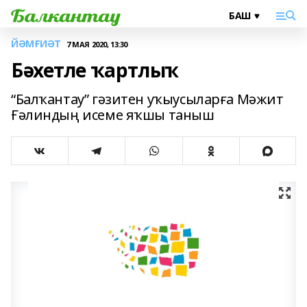
ЙӘМҒИӘТ
7 МАЯ 2020, 13:30
Бәхетле ҡартлыҡ
“Балҡантау” гәзитен уҡыусыларға Мәжит
Ғәлиндың исеме яҡшы таныш