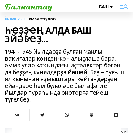
ЙӘМҒИӘТ
8 МАЯ 2020, 07:00
ҺҼҘҘҼҢ АЛДА БАШ
ЭЙӘБҼҘ...
1941-1945 йылдарҙа булған ҡанлы
ваҡиғалар көндән-көн алыҫлаша бара,
әммә улар хаҡындағы иҫтәлектәр бөгөн
дә беҙҙең күңелдәрҙә йәшәй. Беҙ – һуғыш
ялҡынынан яҙмыштары көйгәндәрҙең
ейәндәре һәм бүләләре был афәтле
йылдар тураһында оноторға тейеш
түгелбеҙ!