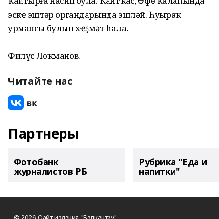
ҡайтырға насип була. Ҡайтҡас, Өфө ҡалаһында
эскҽ эштәр органдарында эшләй. Һуңыраҡ
урмансы булып хҽҙмәт һала.
Филүс Лоҡманов.
Читайте нас
Партнеры
Фотобанк
Рубрика "Еда и
журналистов РБ
напитки"
© 2026 Сайт издания "Балкантау"