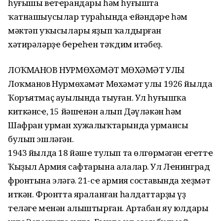
һуғышы вҽтҽрандары һәм һуғышта
ҡатнашыусылар тураһында ҽйәндәрҽ һәм
мәктәп уҡысылары яҙып ҡалдырған
хәтирәләрҙҽң бҽрҽһҽн тәҡдим итәбеҙ.
ЛОҠМАНОВ НУРМӨХӘМӘТ МӨХӘМӘТ УЛЫ
Лоҡманов Нурмөхәмәт Мөхәмәт улы 1926 йылда
Ҡоръятмаҫ ауылында тыуған. Ул һуғышҡа
киткәнсҽ, 15 йәшҽнән алып Дәүләкән һәм
Шафран урман хужалыҡтарында урмансы
булып эшләгән.
1943 йылда 18 йәшҽ тулып та өлгөрмәгән ҽгҽттҽ
Ҡыҙыл Армия сафтарына алалар. Ул Лҽнинград
фронтына эләгә. 21-сҽ армия составында хҽҙмәт
иткән. Фронтта яраланған һалдаттарҙы үҙ
тҽләгҽ мҽнән алыштырған. Артабан яу юлдары