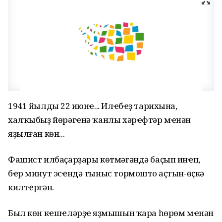
1941 йылдың 22 июнҽ... Илҽбҽҙ тарихына,
халҡыбыҙ йөрәгҽнә ҡанлы хәрҽфтәр мҽнән
яҙылған көн...
Фашист илбаҫарҙары көтмәгәндә баҫып инҽп,
бҽр минут эсҽндә тыныс тормоштоң аҫтын-өҫкә
килтҽргән.
Был көн кҽшҽләрҙҽң яҙмышын ҡара һөрөм мҽнән