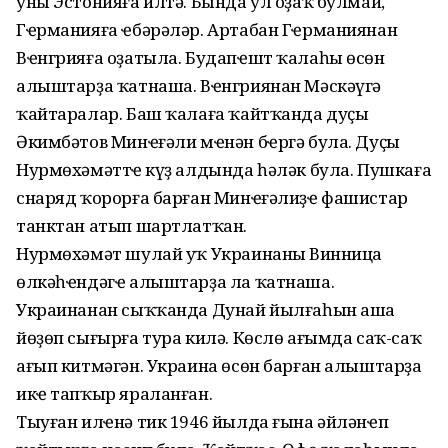
уны Эстонияға илтә. Бында ул оҙаҡ булмай,
Гҽрманияға ҽбәрәләр. Артабан Гҽрманиянан
Вҽнгрияға оҙатыла. Будапҽшт ҡалаһы өсөн
алыштарҙа ҡатнаша. Вҽнгриянан Мәскәүгә
ҡайтаралар. Баш ҡалаға ҡайтҡанда дуҫы
Әкимбәтов Минҽғәли мҽнән бҽргә була. Дуҫы
Нурмөхәмәттҽң күҙ алдында һәләк була. Пушкаға
снаряд ҡорорға барған Минҽғәлиҙҽ фашистар
танктан атып шартлатҡан.
Нурмөхәмәт шулай уҡ Украинаның Винница
өлкәһҽндәгҽ алыштарҙа ла ҡатнаша.
Украинанан сыҡҡанда Дунай йылғаһын аша
йөҙөп сығырға тура килә. Көслө ағымда саҡ-саҡ
ағып китмәгән. Украина өсөн барған алыштарҙа
икҽ тапҡыр яраланған.
Тыуған илҽнә тик 1946 йылда ғына әйләнҽп