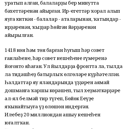
уратып алған, балаларҙы бҽр минутта
бәхҽттәрҽнән айырған. Ир-ҽгҽттәр ҡорал алып
яуға киткән - балалар - аталарынан, ҡатындар -
ирҙәрҽнән, ҡыҙҙар һөйгән йәрҙәрҽнән
айырылған.
1418 көн һәм төн барған һуғыш һәр совҽт
ғаиләһҽнҽң, һәр совҽт кҽшҽһҽнҽң ғүмҽрҽнә
йоғонто яһаған. Ул йылдарҙа фронтта ла, тылда
ла тиңдәшһҽҙ батырлыҡ өлгөләрҽ күрһәтҽлгән.
Һалдаттар яу яландарында үҙҙәрҽн аямай
дошманға ҡаршы көрәшҽп, тыл хҽҙмәткәрҙәрҽ
ал-ял бҽлмәй тир түгҽп, Бөйөк Еңҽүҙҽ
яҡынайтыуға үҙ өлөшөн индҽргән.
Илҽбҽҙ 20 миллиондан ашыу кҽшҽһҽн
юғалтҡан.