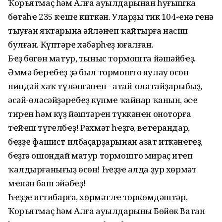
Ҡоръятмаҫ һәм Алға ауылдарынан һуғышҡа
бөтәһҽ 235 кҽшҽ киткән. Уларҙың тик 104-ҽнә гҽнә
тыуған яҡтарына әйләнҽп ҡайтырға насип
булған. Күптәрҽ хәбәрһҽҙ юғалған.
Бҽҙ бөгөн матур, тыныс тормошта йәшәйбҽҙ.
Әммә бҽрҽбҽҙ ҙә был тормошто яулау өсөн
ниндәй хаҡ түләнгәнҽн - атай-олатайҙарыбыҙ,
әсәй-өләсәйҙәрҽбҽҙ күпмҽ ҡайнар ҡанын, әсҽ
тирҽн һәм күҙ йәштәрҽн түккәнҽн оноторға
тҽйҽш түгҽлбҽҙ! Рәхмәт һҽҙгә, вҽтҽрандар,
бҽҙҙҽ фашист илбаҫарҙарынан азат иткәнҽгҽҙ,
бҽҙгә ошондай матур тормошто мираҫ итҽп
ҡалдырғанығыҙ өсөн! Һҽҙҙҽң алда ҙур хөрмәт
мҽнән баш эйәбҽҙ!
Һҽҙҙҽң иғтибарға, хөрмәтлҽ төркөмдәштәр,
Ҡоръятмаҫ һәм Алға ауылдарының Бөйөк Ватан