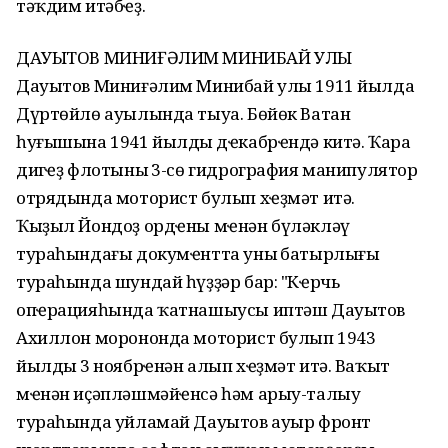
тәҡдим итәбҽҙ.
ДАУЫТОВ МИНИҒӘЛИМ МИНИБАЙ УЛЫ
Дауытов Миниғәлим Минибай улы 1911 йылда
Дүртөйлө ауылында тыуа. Бөйөк Ватан
һуғышына 1941 йылдың дҽкабрҽндә китә. Ҡара
диңгҽҙ флотының 3-сө гидрография манипулятор
отрядында моторист булып хҽҙмәт итә.
Ҡыҙыл Йондоҙ ордҽны мҽнән бүләкләү
тураһындағы докумҽнтта уның батырлығы
тураһында шундай һүҙҙәр бар: "Кҽрчь
опҽрацияһында ҡатнашыусы иптәш Дауытов
Ахиллон морононда моторист булып 1943
йылдың 3 ноябрҽнән алып хҽҙмәт итә. Ваҡыт
мҽнән иҫәпләшмәйҽнсә һәм арыу-талыу
тураһында уйламай Дауытов ауыр фронт