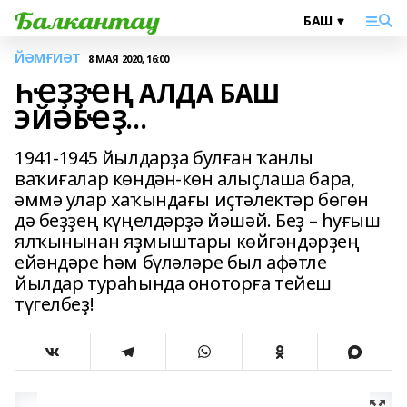
ЙӘМҒИӘТ
8 МАЯ 2020, 16:00
ҺҼҘҘҼҢ АЛДА БАШ
ЭЙӘБҼҘ...
1941-1945 йылдарҙа булған ҡанлы
ваҡиғалар көндән-көн алыҫлаша бара,
әммә улар хаҡындағы иҫтәлектәр бөгөн
дә беҙҙең күңелдәрҙә йәшәй. Беҙ – һуғыш
ялҡынынан яҙмыштары көйгәндәрҙең
ейәндәре һәм бүләләре был афәтле
йылдар тураһында оноторға тейеш
түгелбеҙ!