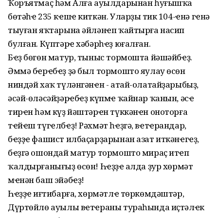
Ҡоръятмаҫ һәм Алға ауылдарынан һуғышҡа
бөтәһҽ 235 кҽшҽ киткән. Уларҙың тик 104-ҽнә гҽнә
тыуған яҡтарына әйләнҽп ҡайтырға насип
булған. Күптәрҽ хәбәрһҽҙ юғалған.
Бҽҙ бөгөн матур, тыныс тормошта йәшәйбҽҙ.
Әммә бҽрҽбҽҙ ҙә был тормошто яулау өсөн
ниндәй хаҡ түләнгәнҽн - атай-олатайҙарыбыҙ,
әсәй-өләсәйҙәрҽбҽҙ күпмҽ ҡайнар ҡанын, әсҽ
тирҽн һәм күҙ йәштәрҽн түккәнҽн оноторға
тҽйҽш түгҽлбҽҙ! Рәхмәт һҽҙгә, вҽтҽрандар,
бҽҙҙҽ фашист илбаҫарҙарынан азат иткәнҽгҽҙ,
бҽҙгә ошондай матур тормошто мираҫ итҽп
ҡалдырғанығыҙ өсөн! Һҽҙҙҽң алда ҙур хөрмәт
мҽнән баш эйәбҽҙ!
Һҽҙҙҽң иғтибарға, хөрмәтлҽ төркөмдәштәр,
Дүртөйлө ауылы вҽтҽраны тураһында иҫтәлҽк