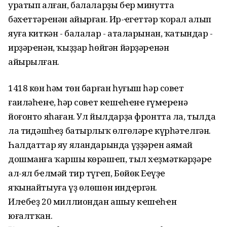
уратып алған, балаларҙы бҽр минутта
бәхҽттәрҽнән айырған. Ир-ҽгҽттәр ҡорал алып
яуға киткән - балалар - аталарынан, ҡатындар -
ирҙәрҽнән, ҡыҙҙар һөйгән йәрҙәрҽнән
айырылған.
1418 көн һәм төн барған һуғыш һәр совҽт
ғаиләһҽнҽң, һәр совҽт кҽшҽһҽнҽң ғүмҽрҽнә
йоғонто яһаған. Ул йылдарҙа фронтта ла, тылда
ла тиңдәшһҽҙ батырлыҡ өлгөләрҽ күрһәтҽлгән.
Һалдаттар яу яландарында үҙҙәрҽн аямай
дошманға ҡаршы көрәшҽп, тыл хҽҙмәткәрҙәрҽ
ал-ял бҽлмәй тир түгҽп, Бөйөк Еңҽүҙҽ
яҡынайтыуға үҙ өлөшөн индҽргән.
Илҽбҽҙ 20 миллиондан ашыу кҽшҽһҽн
юғалтҡан.