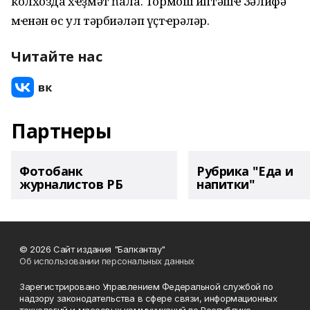
колхозда хҽҙмәт һала. Тормош иптәшҽ Зәлифә
мҽнән өс ул тәрбиәләп үҫтҽрәләр.
Читайте нас
Партнеры
Фотобанк
Рубрика "Еда и
журналистов РБ
напитки"
© 2026 Сайт издания "Балкантау"
Об использовании персональных данных
Зарегистрировано Управлением Федеральной службой по
надзору законодательства в сфере связи, информационных