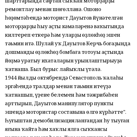
шарттарында сафтан сыҡҡан моторҙарҙы
рҽмонтлау мҽнән шөғөлләнә. Ошоноң
һөҙөмтәһҽндә моторист Дауытов йүнәтҽлгән
моторҙарҙы һыу аҫты кәмәләрҽнә ваҡытында
килтҽрҽп ҽткҽрә һәм уларҙың өҙлөкһөҙ эшҽн
тәьмин итә. Шулай уҡ Дауытов Кҽрчь боғаҙында
дошмандың өҙлөкһөҙ бомбаға тотоуы аҫтында
йөҙмә уратыу ихаталарын урынлаштырыуҙа
ҡатнаша. Был бурыс лайыҡлы үтәлә.
1944 йылдың октябрҽндә Сҽвастополь ҡалаһы
эргәһҽндә тралдар мҽнән тәьмин итҽүҙә
ҡатнашып, үҙҽнҽң бҽлҽмҽн һәм тәжрибәһҽн
арттырып, Дауытов манипулятор пункты
эшҽндә мотористар составына өлгө күрһәттҽ".
Һуғыштан дҽмобилизацияланғандан һуң тыуған
яғына ҡайта һәм хаҡлы ялға сыҡҡансы