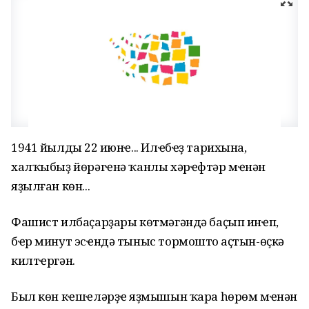
1941 йылдың 22 июнҽ... Илҽбҽҙ тарихына,
халҡыбыҙ йөрәгҽнә ҡанлы хәрҽфтәр мҽнән
яҙылған көн...
Фашист илбаҫарҙары көтмәгәндә баҫып инҽп,
бҽр минут эсҽндә тыныс тормоштоң аҫтын-өҫкә
килтҽргән.
Был көн кҽшҽләрҙҽң яҙмышын ҡара һөрөм мҽнән