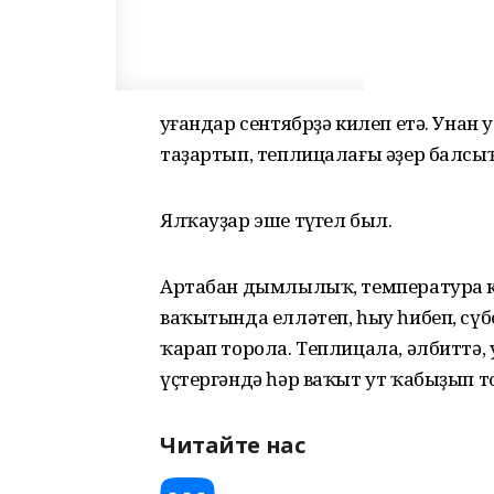
Һуғандар сентябрҙә килеп етә. Уна
таҙартып, теплицалағы әҙер балсы
Ялҡауҙар эше түгел был.
Артабан дымлылыҡ, температура кө
ваҡытында елләтеп, һыу һибеп, сү
ҡарап торола. Теплицала, әлбиттә,
үҫтергәндә һәр ваҡыт ут ҡабыҙып то
Читайте нас