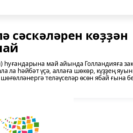
ә сәскәләрен көҙҙән
лай
) һуғандарына май айында Голландияға за
ла ла һәйбәт үҫә, аллаға шөкөр, күҙҙең яуын
н шөғөлләнергә теләүселәр өсөн ябай ғына б