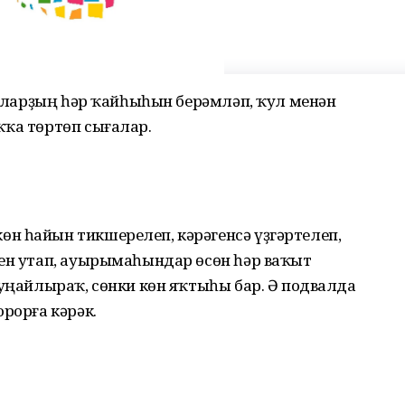
н уларҙың һәр ҡайһыһын берәмләп, ҡул менән
ҡҡа төртөп сығалар.
н һайын тикшерелеп, кәрәгенсә үҙгәртелеп,
бен утап, ауырымаһындар өсөн һәр ваҡыт
 уңайлыраҡ, сөнки көн яҡтыһы бар. Ә подвалда
рорға кәрәк.