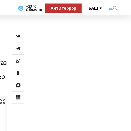
+23 °С
Антитеррор
Облачно
каз
ер