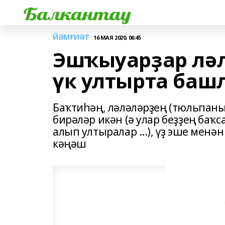
ЙӘМҒИӘТ
16 МАЯ 2020, 06:45
Эшҡыуарҙар ләл
үк ултырта баш
Баҡтиһәң, ләләләрҙең (тюльпаны
бирәләр икән (ә улар беҙҙең баҡса
алып ултыралар ...), үҙ эше менә
кәңәш