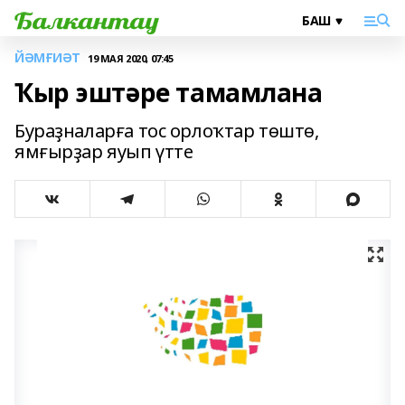
ЙӘМҒИӘТ
19 МАЯ 2020, 07:45
Ҡыр эштәре тамамлана
Бураҙналарға тос орлоҡтар төштө,
ямғырҙар яуып үтте