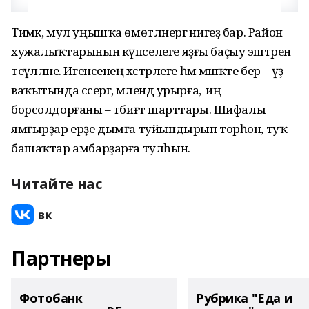
Тимәк, мул уңышҡа өмөтләнергә нигеҙ бар. Район
хужалыҡтарынын күпселеге яҙғы баҫыу эштәрен
теүәлләне. Игенсенең хәстәрлеге һәм мәшәҡәте бер – үҙ
ваҡытында сәсергә, мәлендә урырға, ә иң
борсолдорғаны – тәбиғәт шарттары. Шифалы
ямғырҙар ерҙе дымға туйындырып торһон, туҡ
башаҡтар амбарҙарға тулһын.
Читайте нас
Партнеры
Фотобанк
Рубрика "Еда и