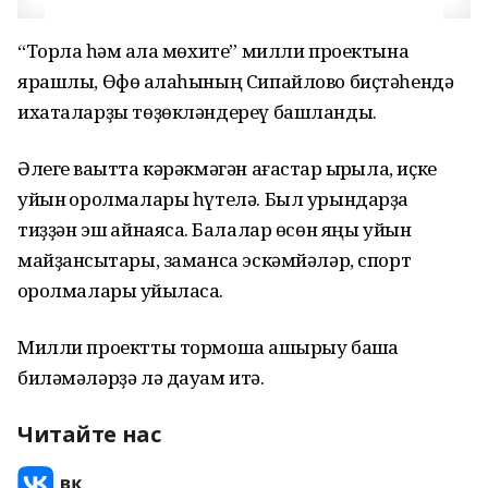
“Торлаҡ һәм ҡала мөхите” милли проектына
ярашлы, Өфө ҡалаһының Сипайлово биҫтәһендә
ихаталарҙы төҙөкләндереү башланды.
Әлеге ваҡытта кәрәкмәгән ағастар ҡырҡыла, иҫке
уйын ҡоролмалары һүтелә. Был урындарҙа
тиҙҙән эш ҡайнаясаҡ. Балалар өсөн яңы уйын
майҙансыҡтары, заманса эскәмйәләр, спорт
ҡоролмалары ҡуйыласаҡ.
Милли проектты тормошҡа ашырыу башҡа
биләмәләрҙә лә дауам итә.
Читайте нас