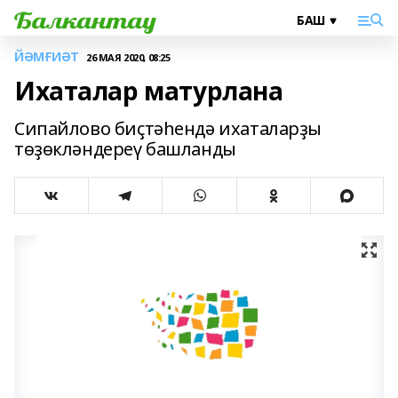
ЙӘМҒИӘТ
26 МАЯ 2020, 08:25
Ихаталар матурлана
Сипайлово биҫтәһендә ихаталарҙы
төҙөкләндереү башланды