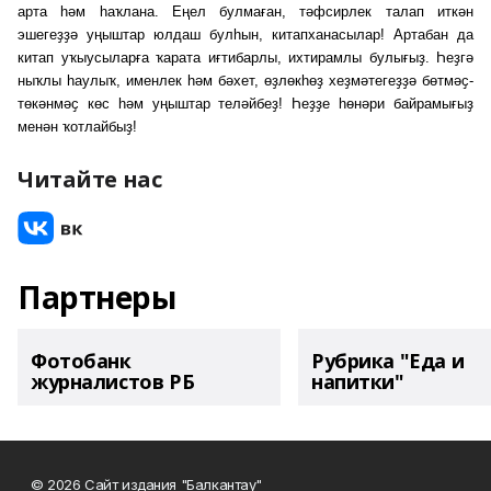
арта һәм һаҡлана. Еңел булмаған, тәфсирлек талап иткән
эшегеҙҙә уңыштар юлдаш булһын, китапханасылар! Артабан да
китап уҡыусыларға ҡарата иғтибарлы, ихтирамлы булығыҙ. Һеҙгә
ныҡлы һаулыҡ, именлек һәм бәхет, өҙлөкһөҙ хеҙмәтегеҙҙә бөтмәҫ-
төкәнмәҫ көс һәм уңыштар теләйбеҙ! Һеҙҙе һѳнәри байрамығыҙ
менән ҡотлайбыҙ!
Читайте нас
Партнеры
Фотобанк
Рубрика "Еда и
журналистов РБ
напитки"
© 2026 Сайт издания "Балкантау"