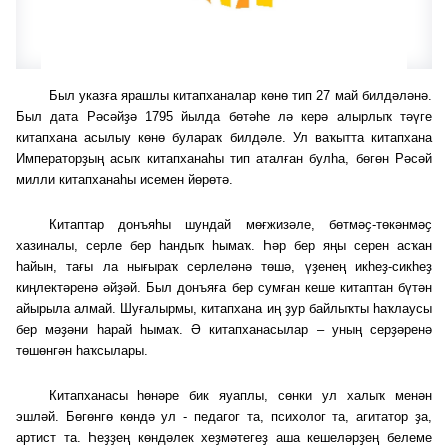
Был указға ярашлы китапханалар көнө тип 27 май билдәләнә.
Был дата Рәсәйҙә 1795 йылда бөтәһе лә керә алырлыҡ тәүге
китапхана асылыу көнө булараҡ билдәле. Ул ваҡытта китапхана
Императорҙың асыҡ китапханаһы тип аталған булһа, бөгөн Рәсәй
милли китапханаһы исемен йөрөтә.
Китаптар донъяһы шундай мөғжизәле, бөтмәҫ-төкәнмәҫ
хазиналы, серле бер һандыҡ һымаҡ. Һәр бер яңы серен асҡан
һайын, тағы ла нығыраҡ серлеләнә төшә, үҙенең икһеҙ-сикһеҙ
киңлектәренә әйҙәй. Был донъяға бер сумған кеше китаптан бүтән
айырыла алмай. Шуғалырмы, китапхана иң ҙур байлыҡты һаҡлаусы
бер мәҙәни һарай һымаҡ. Ә китапханасылар – уның серҙәренә
төшөнгән һаҡсылары.
Китапханасы һѳнәре бик яуаплы, сѳнки ул халыҡ менән
эшләй. Бѳгѳнгѳ кѳндә ул - педагог та, психолог та, агитатор ҙа,
артист та. Һеҙҙең кѳндәлек хеҙмәтегеҙ аша кешеләрҙең белеме