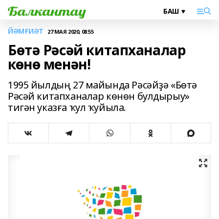
ЙӘМҒИӘТ
27 МАЯ 2020, 08:55
Бөтә Рәсәй китапханалар
көнө менән!
1995 йылдың 27 майында Рәсәйҙә «Бөтә
Рәсәй китапханалар көнөн булдырыу»
тигән указға ҡул ҡуйыла.