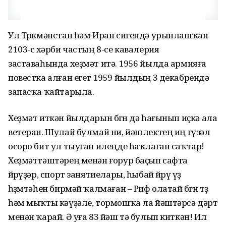
Ул Төркмәнстан һәм Иран сигендә урынлашҡан
2103-сө хәрби частың 8-се кавалерия
заставаһында хеҙмәт итә. 1956 йылда армияға
повестка алған егет 1959 йылдың 3 декабрендә
запасҡа ҡайтарыла.
Хеҙмәт иткән йылдарын бөгөн дә һағынып иҫкә ала
ветеран. Шулай булмай ни, йәшлектең иң гүзәл
осоро бит ул тыуған илеңде һаҡлаған саҡтар!
Хеҙмәттәштәрең менән ғорур баҫып сафта
йөрөүҙәр, спорт занятиелары, һыбай йөрөү үҙ
һөҙөмтәһен бирмәй ҡалмаған – Риф олатай бөгөн төҙ
һәм мыҡты кәүҙәле, тормошҡа ла йәштәрсә дәрт
менән ҡарай. Ә уға 83 йәш тә булып киткән! Ил