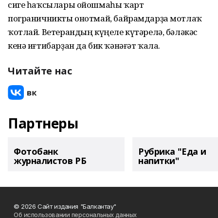
сиге һаҡсылары ойошмаһы ҡарт
пограничникты онотмай, байрамдарҙа мотлаҡ
ҡотлай. Ветерандың күңеле күтәрелә, бәләкәс
кенә иғтибарҙан да бик ҡәнәғәт ҡала.
Читайте нас
Партнеры
Фотобанк
Рубрика "Еда и
журналистов РБ
напитки"
© 2026 Сайт издания "Балкантау"
Об использовании персональных данных