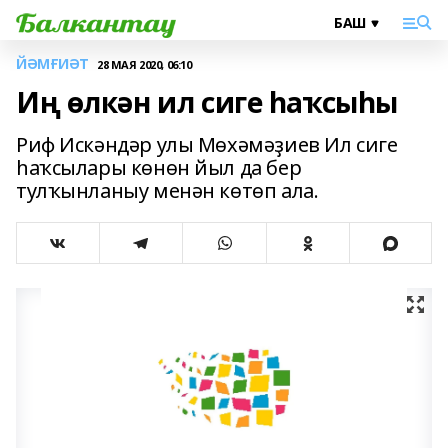
ЙӘМҒИӘТ
28 МАЯ 2020, 06:10
Иң өлкән ил сиге һаҡсыһы
Риф Искәндәр улы Мөхәмәҙиев Ил сиге
һаҡсылары көнөн йыл да бер
тулҡынланыу менән көтөп ала.