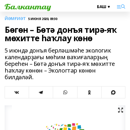
ЙӘМҒИӘТ
5 ИЮНЯ 2020, 09:30
Бөгөн – Бөтә донъя тирә-яҡ
мөхитте һаҡлау көнө
5 июндә донъя берләшмәһе экологик
календарҙағы мөһим ваҡиғаларҙың
береһен – Бөтә донъя тирә-яҡ мөхитте
һаҡлау көнөн – Экологтар көнөн
билдәләй.