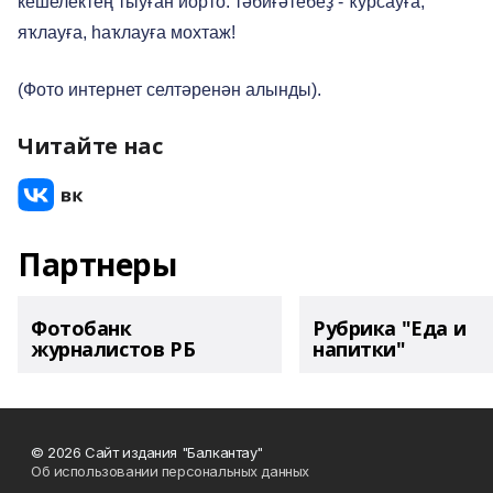
кешелектең тыуған йорто: тәбиғәтебеҙ - ҡурсауға,
яҡлауға, һаҡлауға мохтаж!
(Фото интернет селтәренән алынды).
Читайте нас
Партнеры
Фотобанк
Рубрика "Еда и
журналистов РБ
напитки"
© 2026 Сайт издания "Балкантау"
Об использовании персональных данных