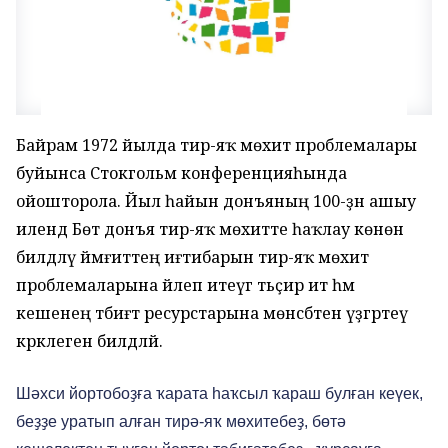
Байрам 1972 йылда тирә-яҡ мөхит проблемалары
буйынса Стокгольм конференцияһында
ойошторола. Йыл һайын донъяның 100-ҙән ашыу
илендә Бөтә донъя тирә-яҡ мөхитте һаҡлау көнөн
билдәләү йәмғиәттең иғтибарын тирә-яҡ мөхит
проблемаларына йәлеп итеүгә тәьҫир итә һәм
кешенең тәбиғәт ресурстарына мөнәсәбәтен үҙгәртеү
кәрәклеген билдәләй.
Шәхси йортобоҙға ҡарата һаҡсыл ҡараш булған кеүек,
беҙҙе уратып алған тирә-яҡ мөхитебеҙ, бөтә