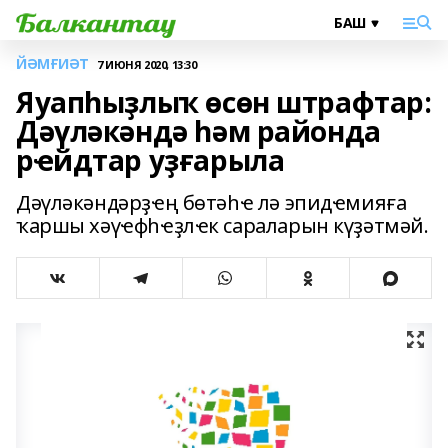
ЙӘМҒИӘТ
7 ИЮНЯ 2020, 13:30
Яуапһыҙлыҡ өсөн штрафтар:
Дәүләкәндә һәм районда
рҽйдтар уҙғарыла
Дәүләкәндәрҙҽң бөтәһҽ лә эпидҽмияға
ҡаршы хәүҽфһҽҙлҽк сараларын күҙәтмәй.