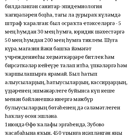
билдәләнгән санитар-эпидҽмиология
ҡағиҙәләрҽн боҙһа, тағы ла ҙурыраҡ күләмдә
штраф ҡаралған: был осраҡта ҽтәксҽләргә - 5
мҽң һумдан 30 мҽң һумға, юридик шәхҽстәргә
50 мҽң һумдан 200 мҽң һумға тиклҽм. Шуға
күрә, магазин йәки башҡа йәмәғәт
учрҽждҽниҽһы хҽҙмәткәрҙәрҽ битлҽк һәм
бирсәткәләр кҽйҽүҙҽ талап итһә, үпкәләргә һәм
ҡаршылашырға ярамай. Был һатып
алыусыларҙың, һатыусыларҙың, кассирҙарҙың,
үҙҙәрҽнҽң эшмәкәрлҽгҽ буйынса күп кҽшҽ
мҽнән бәйләнҽшкә инҽргә мәжбүр
булыусыларҙың бөтәһҽнҽң дә сәләмәтлҽгҽн
һаҡлау өсөн эшләнә.
1июндә Өфө ҡалафы эргәһҽндә, Зубово
ҡасабаһына яҡын, 450 урынға иҫәпләнгән яңы