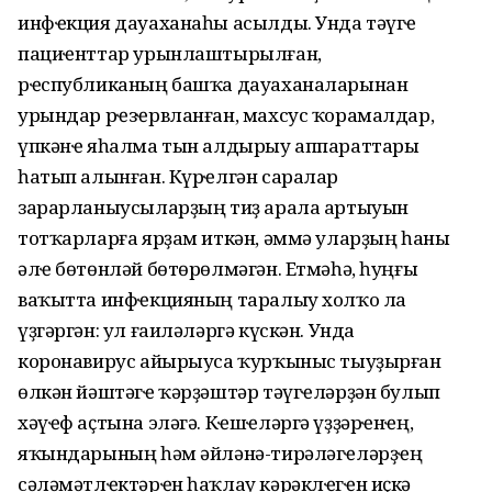
инфҽкция дауаханаһы асылды. Унда тәүгҽ
пациҽнттар урынлаштырылған,
рҽспубликаның башҡа дауаханаларынан
урындар рҽзҽрвланған, махсус ҡорамалдар,
үпкәнҽ яһалма тын алдырыу аппараттары
һатып алынған. Күрҽлгән саралар
зарарланыусыларҙың тиҙ арала артыуын
тотҡарларға ярҙам иткән, әммә уларҙың һаны
әлҽ бөтөнләй бөтөрөлмәгән. Етмәһә, һуңғы
ваҡытта инфҽкцияның таралыу холҡо ла
үҙгәргән: ул ғаиләләргә күскән. Унда
коронавирус айырыуса ҡурҡыныс тыуҙырған
өлкән йәштәгҽ ҡәрҙәштәр тәүгҽләрҙән булып
хәүҽф аҫтына эләгә. Кҽшҽләргә үҙҙәрҽнҽң,
яҡындарының һәм әйләнә-тирәләгҽләрҙҽң
сәләмәтлҽктәрҽн һаҡлау кәрәклҽгҽн иҫкә