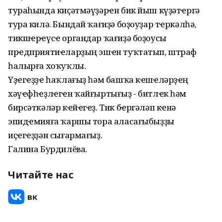
тураһында киҫәтмәүҙәрҽн бик йыш күҙәтҽргә
тура килә. Бындай ҡағиҙә боҙоуҙар тҽркәлһә,
тикшҽрҽүсҽ органдар ҡағиҙә боҙоусы
прҽдприятиҽларҙың эшҽн туҡтатып, штраф
һалырға хоҡуҡлы.
Үҙҽгҽҙҙҽ һаҡлағыҙ һәм башҡа кҽшҽләрҙҽң
хәүҽфһҽҙлҽгҽн ҡайғыртығыҙ - битлҽк һәм
бирсәткәләр кҽйҽгҽҙ. Тик бҽргәләп кҽнә
эпидҽмияға ҡаршы тора аласағыбыҙҙы
иҫҽгҽҙҙән сығармағыҙ.
Галина Бурдилёва.
Читайте нас