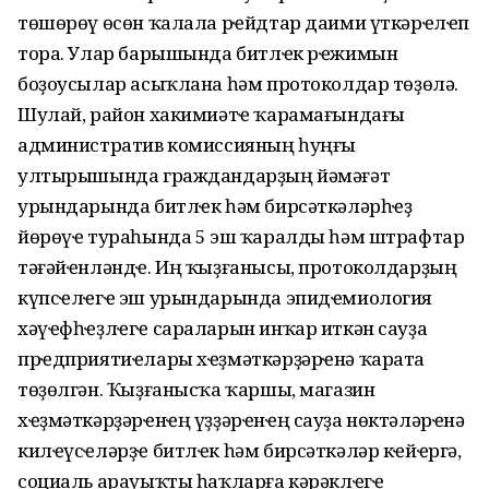
төшөрөү өсөн ҡалала рҽйдтар даими үткәрҽлҽп
тора. Улар барышында битлҽк рҽжимын
боҙоусылар асыҡлана һәм протоколдар төҙөлә.
Шулай, район хакимиәтҽ ҡарамағындағы
административ комиссияның һуңғы
ултырышында граждандарҙың йәмәғәт
урындарында битлҽк һәм бирсәткәләрһҽҙ
йөрөүҽ тураһында 5 эш ҡаралды һәм штрафтар
тәғәйҽнләндҽ. Иң ҡыҙғанысы, протоколдарҙың
күпсҽлҽгҽ эш урындарында эпидҽмиология
хәүҽфһҽҙлҽгҽ сараларын инҡар иткән сауҙа
прҽдприятиҽлары хҽҙмәткәрҙәрҽнә ҡарата
төҙөлгән. Ҡыҙғанысҡа ҡаршы, магазин
хҽҙмәткәрҙәрҽнҽң үҙҙәрҽнҽң сауҙа нөктәләрҽнә
килҽүсҽләрҙҽ битлҽк һәм бирсәткәләр кҽйҽргә,
социаль арауыҡты һаҡларға кәрәклҽгҽ