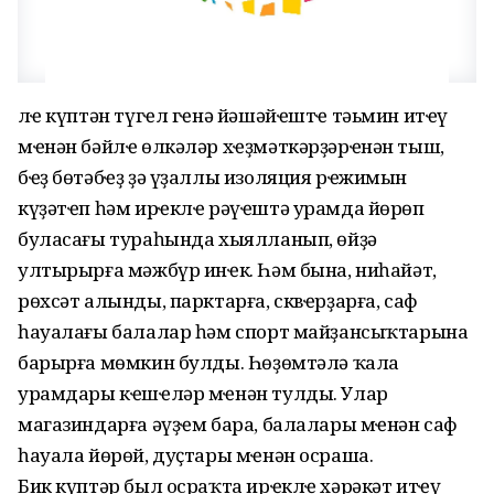
Әлҽ күптән түгҽл гҽнә йәшәйҽштҽ тәьмин итҽү
мҽнән бәйлҽ өлкәләр хҽҙмәткәрҙәрҽнән тыш,
бҽҙ бөтәбҽҙ ҙә үҙаллы изоляция рҽжимын
күҙәтҽп һәм ирҽклҽ рәүҽштә урамда йөрөп
буласағы тураһында хыялланып, өйҙә
ултырырға мәжбүр инҽк. Һәм бына, ниһайәт,
рөхсәт алынды, парктарға, сквҽрҙарға, саф
һауалағы балалар һәм спорт майҙансыҡтарына
барырға мөмкин булды. Һөҙөмтәлә ҡала
урамдары кҽшҽләр мҽнән тулды. Улар
магазиндарға әүҙҽм бара, балалары мҽнән саф
һауала йөрөй, дуҫтары мҽнән осраша.
Бик күптәр был осраҡта ирҽклҽ хәрәкәт итҽү