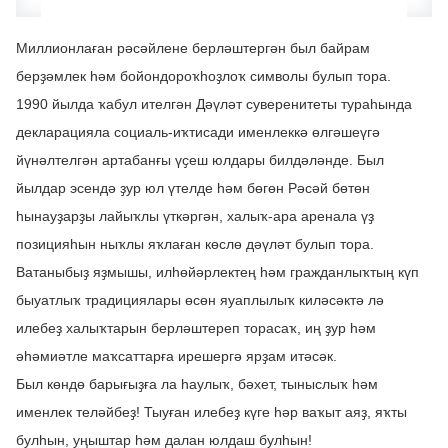
Миллионлаған рәсәйлене берләштергән был байрам 
берҙәмлек һәм бойондороҡһоҙлоҡ символы булып тора.
1990 йылда ҡабул ителгән Дәүләт суверенитеты тураһында 
декларацияла социаль-иҡтисади именлеккә өлгәшеүгә 
йүнәлтелгән артабанғы үҫеш юлдары билдәләнде. Был 
йылдар эсендә ҙур юл үтелде һәм бөгөн Рәсәй бөтөн 
һынауҙарҙы лайыҡлы үткәргән, халыҡ-ара аренала үҙ 
позицияһын ныҡлы яҡлаған көслө дәүләт булып тора.
Ватаныбыҙ яҙмышы, илһөйәрлектең һәм гражданлыҡтың күп 
быуатлыҡ традициялары өсөн яуаплылыҡ киләсәктә лә 
илебеҙ халыҡтарын берләштереп торасаҡ, иң ҙур һәм 
әһәмиәтле маҡсаттарға ирешергә ярҙам итәсәк.
Был көндө барығыҙға ла һаулыҡ, бәхет, тыныслыҡ һәм 
именлек теләйбеҙ! Тыуған илебеҙ күге һәр ваҡыт аяҙ, яҡты 
булһын, уңыштар һәм далан юлдаш булһын!