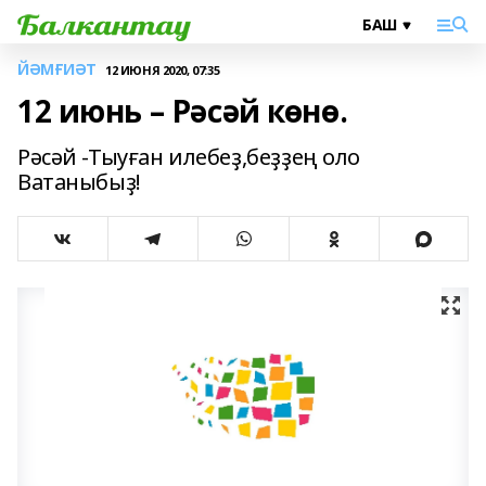
ЙӘМҒИӘТ
12 ИЮНЯ 2020, 07:35
12 июнь – Рәсәй көнө.
Рәсәй -Тыуған илебеҙ,беҙҙең оло
Ватаныбыҙ!