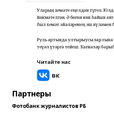
Уларҙың хеҙмәте еңелдән түгел. Юлда
йөкмәтелгән. Ә бөгөн көн һайын ав
был хеҙмәт эйәләренең эш күләмен 
Руль артында ултырыусылар ғына тү
теүәл үтәргә тейеш. Ҡағиҙәләр барыбы
Читайте нас
Партнеры
Фотобанк журналистов РБ