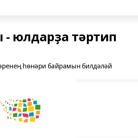
 - юлдарҙа тәртип
ҙәренең һөнәри байрамын билдәләй