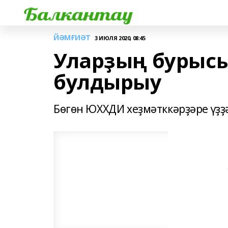
ЙӘМҒИӘТ
3 ИЮЛЯ 2020, 08:45
Уларҙың бурысы
булдырыу
Бөгөн ЮХХДИ хеҙмәтккәрҙәре үҙ