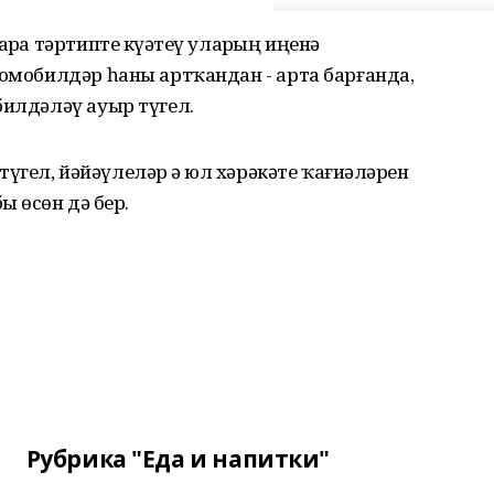
рҙа тәртипте күҙәтеү уларҙың иңенә
томобилдәр һаны артҡандан - арта барғанда,
билдәләү ауыр түгел.
гел, йәйәүлеләр ҙә юл хәрәкәте ҡағиҙәләрен
ҙ өсөн дә бер.
Рубрика "Еда и напитки"