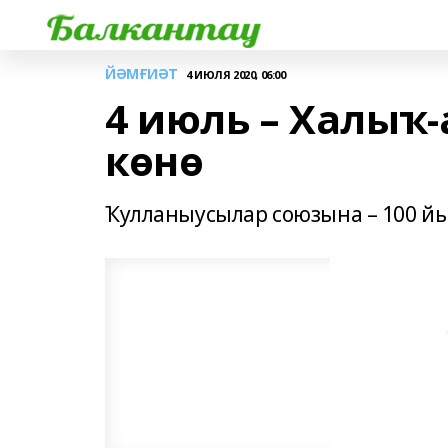
ЙӘМҒИӘТ
4 ИЮЛЯ 2020, 06:00
4 июль – Халыҡ
көнө
Ҡулланыусылар союзына – 100 й