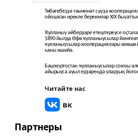
Төбәгебеҙҙә тәьминәт сауҙа кооперация
ойошҡан ирекле берекмләр
XIX
быуаттың
Ҡулланыу әйберҙәре етештереүсе оҫтал
1890 йылда Өфө ҡулланыусылар йәмғиәт
ҡулланыусылар кооперациялары өлөшө й
һаны ишәйә.
Башҡортостан ҡулланыусылар союзы әле 
айырыуса ауыл ерҙәрендә уларҙың йоғон
Читайте нас
Партнеры