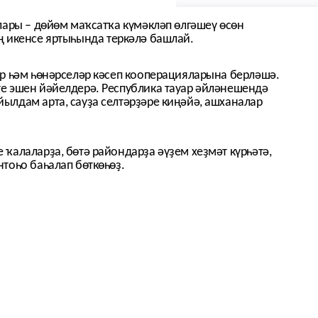
лары – дөйөм маҡсатҡа күмәкләп өлгәшеү өсөн
 икенсе яртыһында теркәлә башлай.
ар һәм һөнәрселәр кәсеп кооперацияларына берләшә.
е эшен йәйелдерә. Республика тауар әйләнешендә
ылдам арта, сауҙа селтәрҙәре киңәйә, ашханалар
ҡалаларҙа, бөтә райондарҙа әүҙем хеҙмәт күрһәтә,
тоһо баһалап бөткөһөҙ.