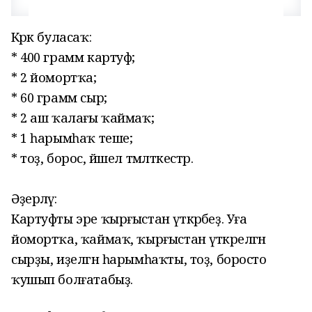
Кәрәк буласаҡ:
* 400 грамм картуф;
* 2 йомортҡа;
* 60 грамм сыр;
* 2 аш ҡалағы ҡаймаҡ;
* 1 һарымһаҡ теше;
* тоҙ, борос, йәшел тәмләткестәр.
Әҙерләү:
Картуфты эре ҡырғыстан үткәрәбеҙ. Уға
йомортҡа, ҡаймаҡ, ҡырғыстан үткәрелгән
сырҙы, иҙелгән һарымһаҡты, тоҙ, боросто
ҡушып болғатабыҙ.