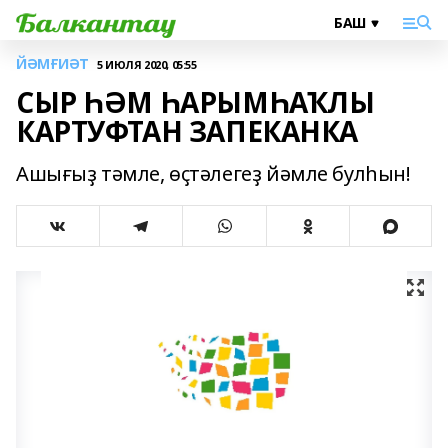
ЙӘМҒИӘТ
5 ИЮЛЯ 2020, 05:55
СЫР ҺӘМ ҺАРЫМҺАҠЛЫ
КАРТУФТАН ЗАПЕКАНКА
Ашығыҙ тәмле, өҫтәлегеҙ йәмле булһын!