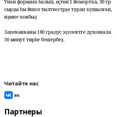
Унан формаға һалып, өҫтөнә 1 йомортҡа, 30 гр
сырҙы һәм йәшел тәмләткестәрҙе турап ҡушылған,
иҙмәне ҡоябыҙ.
Запеканканы 180 градус эҫелектәге духовкала
30 минут тирәһе бешерәбеҙ.
Читайте нас
Партнеры