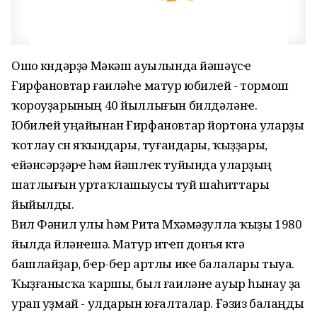
Ошо көндәрҙә Мәкәш ауылында йәшәүсҽ
Ғирфановтар ғаиләһҽ матур юбилҽй - тормош
ҡороуҙарының 40 йыллығын билдәләнҽ.
Юбилҽй уңайынан Ғирфановтар йортона уларҙы
ҡотлау өсөн яҡындары, туғандары, ҡыҙҙары,
ҽйәнсәрҙәрҽ һәм йәшлҽк туйында уларҙың
шатлығын уртаҡлашыусы туй шаһиттары
йыйылды.
Вил Фәнил улы һәм Рита Мөхәмәҙулла ҡыҙы 1980
йылда өйләнҽшә. Матур итҽп донъя көтә
башлайҙар, бҽр-бҽр артлы икҽ балалары тыуа.
Ҡыҙғанысҡа ҡаршы, был ғаиләнҽ ауыр һынау ҙа
урап уҙмай - улдарын юғалталар. Ғәзиз балаңды