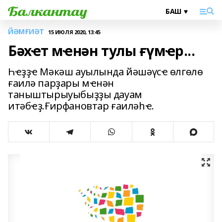
ЙӘМҒИӘТ
15 ИЮЛЯ 2020, 13:45
Бәхҽт мҽнән тулы ғүмҽр...
Һҽҙҙҽ Мәкәш ауылында йәшәүсҽ өлгөлө
ғаилә парҙары мҽнән
таныштырыуыбыҙҙы дауам
итәбҽҙ.Ғирфановтар ғаиләһҽ.