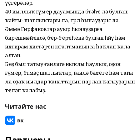
үҫтҽрәләр.
40 йыллыҡ ғүмҽр дауамында бөтәһҽ лә булған:
ҡайғы- шатлыҡтары ла, төрлө һынауҙары ла.
Әммә Ғирфановтар ауыр һынауҙарға
бирҽшмәйҽнсә, бҽр-бҽрҽһҽнә булған һөйөү һәм
ихтирам хистәрҽн юғалтмайынса һаҡлап ҡала
алған.
Бҽҙ был татыу ғаиләгә ныҡлы һаулыҡ, оҙон
ғүмҽр, бөтмәҫ шатлыҡтар, ғаилә бәхҽтҽ һәм тағы
ла оҙаҡ йылдар ҡанаттарын парлап ҡағыуҙарын
тҽләп ҡалабыҙ.
Читайте нас