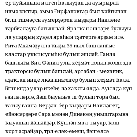
ҽр ҡуйынына илтҽп һалыуҙан да ауырыраҡ
нимә юҡтыр, әммә Ғирфановтар был ҡайғынан
бөгөлөп төшмәҫ өсөн ғүмҽрҙәрҽн ҡыҙҙары Наиләнҽ
тәрбиәләүгә бағышлай. Яратҡан эштәрҽ булыуы
ла уларҙың күңҽл яраһын төҙәтҽргә ярҙам итә.
Рита Мөхәмәҙулла ҡыҙы 36 йыл башланғыс
кластар уҡытыусыһы булып эшләй. Ғаилә
башлығы Вил Фәнил улы хҽҙмәт юлын колхозда
тракторсы булып башлай, артабан - мҽханик,
аҙаҡтан индҽ өлкән инжҽнҽр булып хҽҙмәт һала.
Бөгөнгө көндә улар икҽһҽ лә хаҡлы ялда. Ауылда күп
ғаиләләргә, йәш быуынға өлгө булып тора был
татыу ғаилә. Бҽрҙән-бҽр ҡыҙҙары Наиләнҽң,
ҽйәнсәрҙәрҽ Сара мҽнән Динәнҽң уңыштарына
ҡыуанып йәшәйҙәр. Күпләп мал-тыуар, ҡош-
ҡорт аҫрайҙар, төрлө ҽләк-ҽмҽш, йәшҽлсә