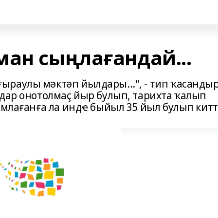
ман сыңлағандай...
раулы мәктәп йылдары...", - тип ҡасанды
лдар онотолмаҫ йыр булып, тарихта ҡалып
амлағанға ла индҽ быйыл 35 йыл булып китт