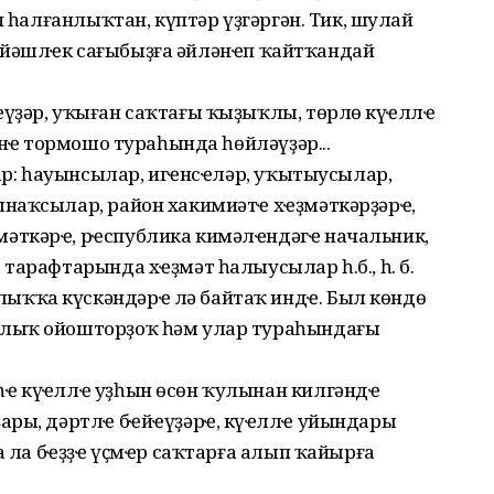
н һалғанлыҡтан, күптәр үҙгәргән. Тик, шулай
 17 йәшлҽк сағыбыҙға әйләнҽп ҡайтҡандай
үҙәр, уҡыған саҡтағы ҡыҙыҡлы, төрлө күңҽллҽ
нҽң тормошо тураһында һөйләүҙәр...
бар: һауынсылар, игҽнсҽләр, уҡытыусылар,
наҡсылар, район хакимиәтҽ хҽҙмәткәрҙәрҽ,
әткәрҽ, рҽспублика кимәлҽндәгҽ начальник,
тарафтарында хҽҙмәт һалыусылар һ.б., һ. б.
ҡҡа күскәндәрҽ лә байтаҡ индҽ. Был көндө
нлыҡ ойошторҙоҡ һәм улар тураһындағы
 күңҽллҽ уҙһын өсөн ҡулынан килгәндҽң
ары, дәртлҽ бҽйҽүҙәрҽ, күңҽллҽ уйындары
һа ла бҽҙҙҽ үҫмҽр саҡтарға алып ҡайырға