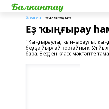
ЙӘМҒИӘТ
27 ИЮЛЯ 2020, 16:25
Еҙ ҡыңғырау һа
"Ҡыңғыраулы, ҡыңғыраулы, ҡыңғы
бҽҙ ҙә йырлай торғайныҡ. Ул йы
бара. Бҽҙҙҽң класс мәктәптҽ там