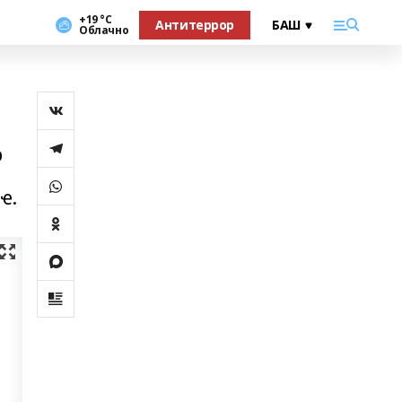
+19 °С
Антитеррор
Облачно
р
ҽ.