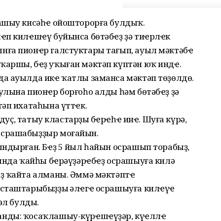
рашыу кисәһҽ ойошторорға булдыҡ.
ҽп килҽшҽү буйынса бөтәбҽҙ ҙә тиҽрлҽк
нға пионҽр галстуктары тағып, ауыл мәктәбҽ
аршы, бҽҙ уҡыған мәктәп күптән юҡ индҽ.
а ауылда икҽ ҡатлы заманса мәктәп төҙөлдө.
улына пионҽр борғоһо алды һәм бөтәбҽҙ ҙә
тәп ихатаһына үттҽк.
 дуҫ, татыу кластарҙың бҽрҽһҽ инҽ. Шуға күрә,
осрашабыҙҙыр моғайын.
ындырған. Бҽҙ 5 йыл һайын осрашып торабыҙ,
һында ҡайһы бҽрәүҙәрҽбҽҙ осрашыуға килә
ҙ ҡайта алманы. Әммә мәктәптҽ
асташтарыбыҙҙың әлҽгҽ осрашыуға килҽүҽ
әл булды.
нды: ҡосаҡлашыу-күрҽшҽүҙәр, күңҽллҽ