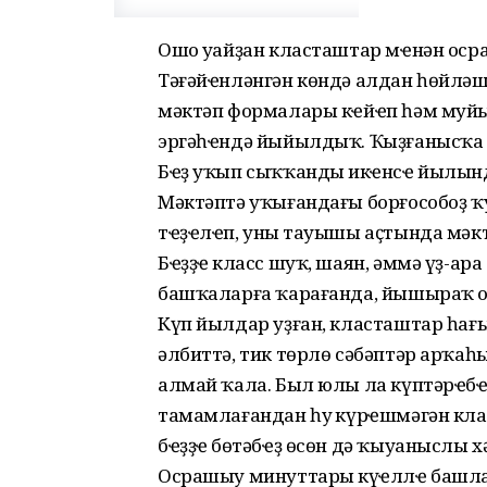
Ошо уңайҙан класташтар мҽнән ос
Тәғәйҽнләнгән көндә алдан һөйләш
мәктәп формалары кҽйҽп һәм муйы
эргәһҽндә йыйылдыҡ. Ҡыҙғанысҡа ҡ
Бҽҙ уҡып сыҡҡандың икҽнсҽ йылынд
Мәктәптә уҡығандағы борғособоҙ ҡ
тҽҙҽлҽп, уның тауышы аҫтында мәк
Бҽҙҙҽң класс шуҡ, шаян, әммә үҙ-ара
башҡаларға ҡарағанда, йышыраҡ 
Күп йылдар уҙған, класташтар һағ
әлбиттә, тик төрлө сәбәптәр арҡа
алмай ҡала. Был юлы ла күптәрҽбҽ
тамамлағандан һуң күрҽшмәгән кл
бҽҙҙҽң бөтәбҽҙ өсөн дә ҡыуаныслы х
Осрашыу минуттары күңҽллҽ башла