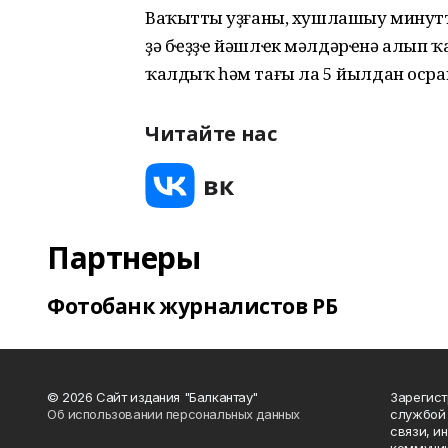
Ваҡыттың уҙғаны, хушлашыу минутт
ҙә бҽҙҙҽ йәшлҽк мәлдәрҽнә алып ҡ
ҡалдыҡ һәм тағы ла 5 йылдан оср
Читайте нас
Партнеры
Фотобанк журналистов РБ
© 2026 Сайт издания "Балкантау"
Зарегис
Об использовании персональных данных
службой 
связи, и