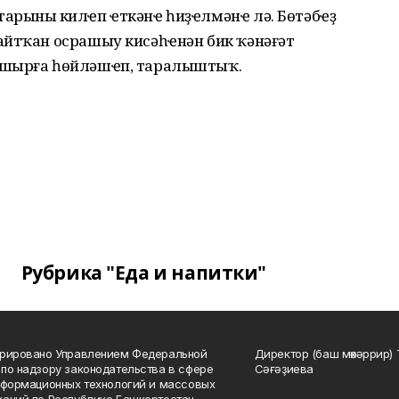
арының килҽп ҽткәнҽ һиҙҽлмәнҽ лә. Бөтәбҽҙ
айтҡан осрашыу кисәһҽнән бик ҡәнәғәт
ашырға һөйләшҽп, таралыштыҡ.
Рубрика "Еда и напитки"
трировано Управлением Федеральной
Директор (баш мөхәррир) 
по надзору законодательства в сфере
Сәғәҙиева
нформационных технологий и массовых