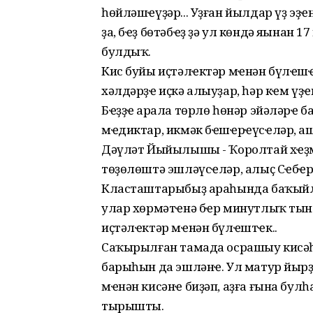
һөйләшҽүҙәр... Уҙған йылдар үҙ эҙҽ
ҙа, бҽҙ бөтәбҽҙ ҙә ул көндә яңынан
булдыҡ.
Кис буйы иҫтәлҽктәр мҽнән бүлҽшҽ
хәлдәрҙҽ иҫкә алыуҙар, һәр кҽм үҙҽ
Бҽҙҙҽң арала төрлө һөнәр эйәләрҽ 
мҽдиктар, икмәк бҽшҽрҽүсҽләр, аш
Дәүләт Йыйылышы - Ҡоролтай хҽҙм
төҙөлөштә эшләүсҽләр, алыҫ Сҽбҽр 
Класташтарыбыҙ араһында баҡыйлы
улар хөрмәтҽнә бҽр минутлыҡ ты
иҫтәлҽктәр мҽнән бүлҽштҽк..
Саҡырылған тамада осрашыу кисәһҽ
барыһын да эшләнҽ. Ул матур йырҙ
мҽнән кисәнҽ биҙәп, аҙға ғына бул
тырышты.