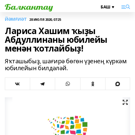
ЙӘМҒИӘТ
28 ИЮЛЯ 2020, 07:25
Лариса Хашим ҡыҙы
Абдуллинаны юбилейы
менән ҡотлайбыҙ!
Яҡташыбыҙ, шағирә бөгөн үҙенең күркәм
юбилейын билдәләй.