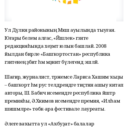
Ул Дәүләкән районының Мәкәш ауылында тыуған.
Юғары белем алғас, «Йәшлек» гәзите
редакцияһында хеҙмәт юлын башлай. 2008
йылдан бирле «Башҡортостан» республика
гәзитенең әҙәбиәт һәм мәҙәниәт бүлегендә эшләй.
Шағирә, журналист, тәржемәсе Лариса Хашим ҡыҙы
– башҡорт һәм рус телдәрендәге тиҫтәнән ашыу китап
авторы, Ш. Бабич исемендәге республика йәштәр
премияһы, Ә.Хәкимов исемендәге премия, «Илһам
шишмәләре» төбәк-ара фестивале лауреаты.
Әлеге ваҡытта ул «Аҡбуҙат» балалар