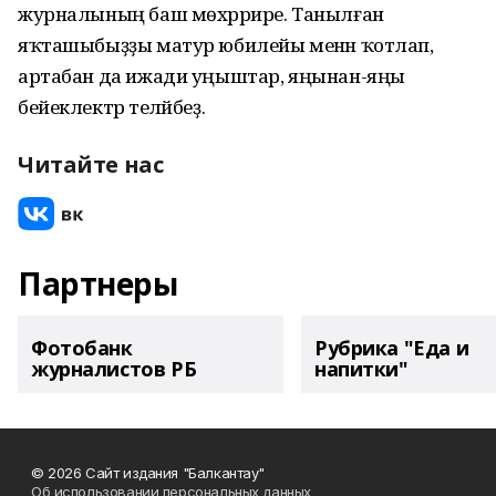
журналының баш мөхәррире. Танылған
яҡташыбыҙҙы матур юбилейы менән ҡотлап,
артабан да ижади уңыштар, яңынан-яңы
бейеклектәр теләйбеҙ.
Читайте нас
Партнеры
Фотобанк
Рубрика "Еда и
журналистов РБ
напитки"
© 2026 Сайт издания "Балкантау"
Об использовании персональных данных