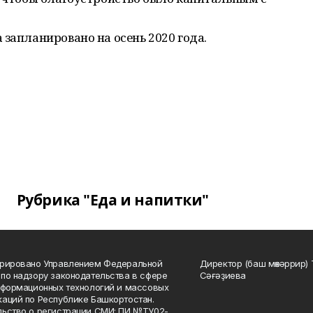
 запланировано на осень 2020 года.
Рубрика "Еда и напитки"
трировано Управлением Федеральной
Директор (баш мөхәррир) 
по надзору законодательства в сфере
Сәғәҙиева
нформационных технологий и массовых
аций по Республике Башкортостан.
ьство о регистрации СМИ: ПИ №ТУ02-