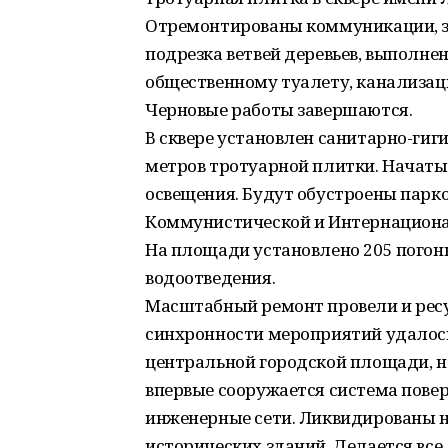
Отремонтированы коммуникации, за
подрезка ветвей деревьев, выполне
общественному туалету, канализац
Черновые работы завершаются.
В сквере установлен санитарно-ги
метров тротуарной плитки. Начаты
освещения. Будут обустроены парк
Коммунистической и Интернациона
На площади установлено 205 погон
водоотведения.
Масштабный ремонт провели и рес
синхронности мероприятий удалось
центральной городской площади, но
впервые сооружается система пове
инженерные сети. Ликвидированы 
исторических зданий. Делается все