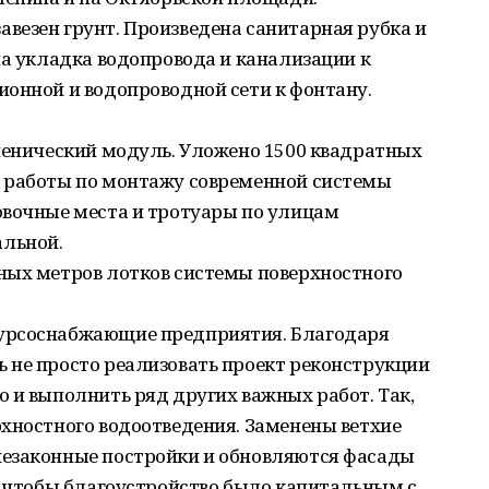
везен грунт. Произведена санитарная рубка и
на укладка водопровода и канализации к
ионной и водопроводной сети к фонтану.
гиенический модуль. Уложено 1500 квадратных
 работы по монтажу современной системы
овочные места и тротуары по улицам
льной.
ных метров лотков системы поверхностного
урсоснабжающие предприятия. Благодаря
 не просто реализовать проект реконструкции
 и выполнить ряд других важных работ. Так,
рхностного водоотведения. Заменены ветхие
незаконные постройки и обновляются фасады
, чтобы благоустройство было капитальным с