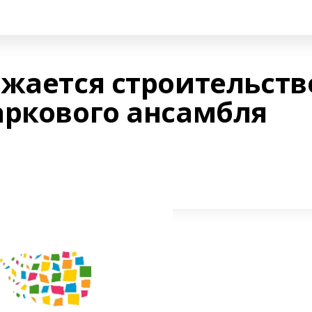
лжается строительств
аркового ансамбля