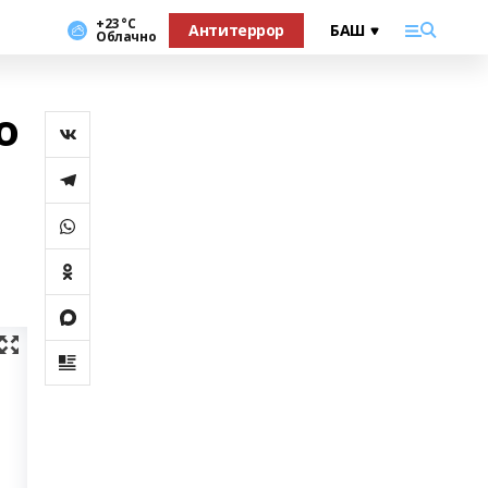
+23 °С
Антитеррор
Облачно
о