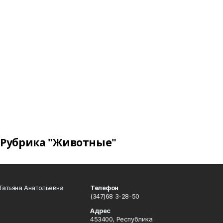
Рубрика "Животные"
Татьяна Анатольевна
Телефон
(347)68 3-28-50
Адрес
453400, Республика