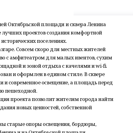
рией Октябрьской площади и сквера Ленина
е лучших проектов создания комфортной
 исторических поселениях.
азгаре. Совсем скоро для местных жителей
во с амфитеатром для малых ивентов, сухим
щадкой и зоной отдыха с качелями и wi-fi.
ван и оформлен в едином стиле. В сквере
и и современное освещение, а площадь перед
ью пешеходной.
ация проекта позволит жителям города найти
дания новых ценностей, собственной
ны старые опоры освещения, бордюры,
Ленина и на Октябрьской площади.