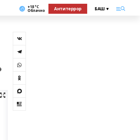
+18 °С
Антитеррор
Облачно
ә