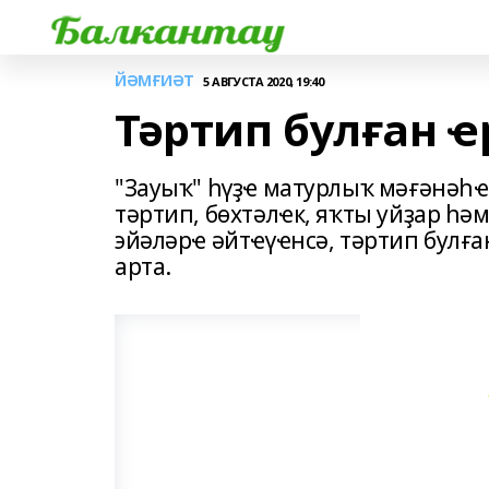
ЙӘМҒИӘТ
5 АВГУСТА 2020, 19:40
Тәртип булған ҽ
"Зауыҡ" һүҙҽ матурлыҡ мәғәнәһҽн
тәртип, бөхтәлҽк, яҡты уйҙар һә
эйәләрҽ әйтҽүҽнсә, тәртип булған
арта.