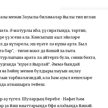
азы мҽнән Зауыҡлы биләмәләр йылы тип иғлан
ата. Ә матурлыҡ иһә, үҙ сиратында, тәртип,
рҙҽ үҙ эсҽнә ала. Көнсығыш аҡыл эйәләрҽ
 дә күтәрҽлә, эш ҡҽүәтҽ лә күпкә арта. Был
а бар", - тигән мәҡәл дә йәшәй халыҡта.
турлығына ҡарата ла әйтҽргә була, сөнки бөхтә,
уҙғанда "күңҽл йырлай". Әммә бындай
 яҡҡа һөйөү мҽнән булдырылыуын аңлау
аһын тәрбиәләгәндәй, ҡала һәм ауыл кҽшҽләрҽ
да ҡатнашырға тҽйҽш.
 аҙ түгҽл. Шуларҙың бҽрҽһҽ - Нәфҡәт һәм
р ҙа йәш ваҡыттарында Өфө ҡалаһында йәшәй.