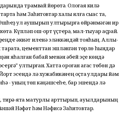
мдарында трамвай йөрөтә. Олоғая килә
арта һәм Заһитовтар хаҡлы ялға сыҡҡас та,
 Эшһҽҙ ҡул ҡаушырып ултырырға өйрәнмәгән ир
өтә. Күпләп ҡош-ҡорт үҫтҽрә, мал-тыуар аҫрай.
ҙҽңдҽ әкиәт илҽнә эләккәндәй тояһың. Аллы-
рҽн тарата, цҽмҽнттан эшләнгән төрлө һындар
рҙән яһалған бабай мҽнән әбҽй эҫҽ көндә
эсҽргә" ултырған. Хатта ҡороған ағас төбөн дә
Йорт эсҽндә лә хужабикәнҽң оҫта ҡулдары йәм
һә - уның төп кәңәшсҽһҽ, бар эшҽндә лә
 тирә-яҡта матурлыҡ арттырып, ауылдарының
әшәй Нәфҡәт һәм Нәфисә Заһитовтар.