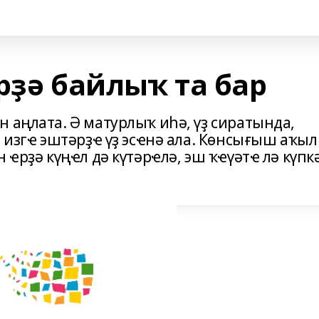
рҙә байлыҡ та бар
 аңлата. Ә матурлыҡ иһә, үҙ сиратында,
м изгҽ эштәрҙҽ үҙ эсҽнә ала. Көнсығыш аҡыл
 ҽрҙә күңҽл дә күтәрҽлә, эш ҡҽүәтҽ лә күпк