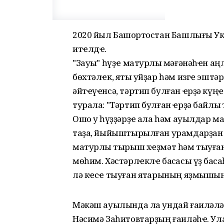
2020 йыл Башҡортостан Башлығы Ук
итҽлдҽ.
"Зауыҡ" һүҙҽ матурлыҡ мәғәнәһҽн аңл
бөхтәлҽк, яҡты уйҙар һәм изгҽ эштә
әйтҽүҽнсә, тәртип булған ҽрҙә күңҽл
турала: "Тәртип булған ҽрҙә байлыҡ т
Ошо уҡ һүҙҙәрҙҽ ҡала һәм ауылдар ма
таҙа, йыйыштырылған урамдарҙан 
матурлыҡ тырыш хҽҙмәт һәм тыуған
мөһим. Хәстәрлҽклҽ баҡсасы үҙ баҡс
лә кҽсҽ тыуған яҡтарының яҙмышын
Мәкәш ауылында ла ундай ғаиләләр
Нәсимә Заһитовтарҙың ғаиләһҽ. Ула