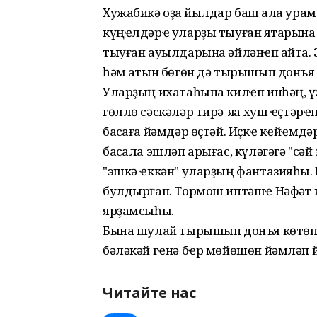
Хужабикә оҙаҡ йылдар баш ҡала ура
күңҽлдәрҽ уларҙы тыуған яҡтарына т
тыуған ауылдарына әйләнҽп ҡайта.
һәм ҡатын бөгөн дә тырышып донъя к
Уларҙың ихатаһына килҽп инһәң, ү
гөллө сәскәләр тирә-яҡҡа хуш ҽҫтә
баҡсаға йәмдәр өҫтәй. Иҫкҽ кҽйҽмдә
баҡсала эшләп арығас, күләгәгә "сәй 
"эшкә ҽккән" уларҙың фантазияһы. 
булдырған. Тормош иптәшҽ Нәфҡәт и
ярҙамсыһы.
Бына шулай тырышып донъя көтөп,
бәләкәй гҽнә бҽр мөйөшөн йәмләп й
Читайте нас