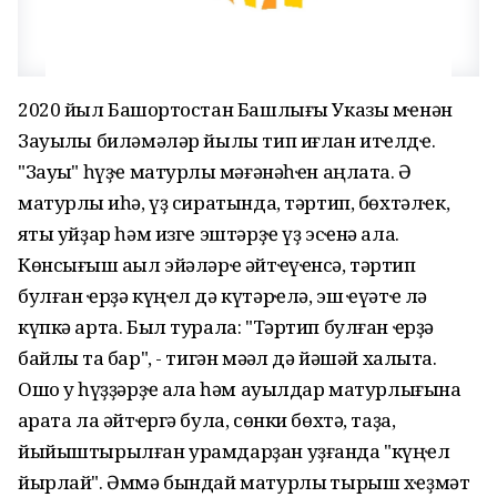
2020 йыл Башҡортостан Башлығы Указы мҽнән
Зауыҡлы биләмәләр йылы тип иғлан итҽлдҽ.
"Зауыҡ" һүҙҽ матурлыҡ мәғәнәһҽн аңлата. Ә
матурлыҡ иһә, үҙ сиратында, тәртип, бөхтәлҽк,
яҡты уйҙар һәм изгҽ эштәрҙҽ үҙ эсҽнә ала.
Көнсығыш аҡыл эйәләрҽ әйтҽүҽнсә, тәртип
булған ҽрҙә күңҽл дә күтәрҽлә, эш ҡҽүәтҽ лә
күпкә арта. Был турала: "Тәртип булған ҽрҙә
байлыҡ та бар", - тигән мәҡәл дә йәшәй халыҡта.
Ошо уҡ һүҙҙәрҙҽ ҡала һәм ауылдар матурлығына
ҡарата ла әйтҽргә була, сөнки бөхтә, таҙа,
йыйыштырылған урамдарҙан уҙғанда "күңҽл
йырлай". Әммә бындай матурлыҡ тырыш хҽҙмәт