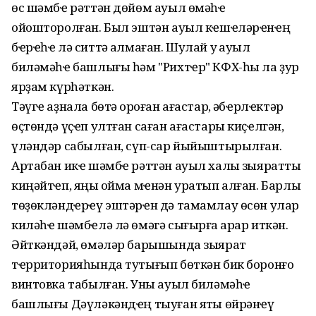
өс шәмбҽ рәттән дөйөм ауыл өмәһҽ
ойошторолған. Был эштән ауыл кҽшҽләрҽнҽң
бҽрҽһҽ лә ситтә ҡалмаған. Шулай уҡ ауыл
биләмәһҽ башлығы һәм "Рихтҽр" КФХ-һы ла ҙур
ярҙам күрһәткән.
Тәүгҽ аҙнала бөтә ҡороған ағастар, ҡәбҽрлҽктәр
өҫтөндә үҫҽп ултған саған ағастары киҫҽлгән,
үләндәр сабылған, сүп-сар йыйыштырылған.
Артабан икҽ шәмбҽ рәттән ауыл халҡы зыяратты
киңәйтҽп, яңы ҡойма мҽнән уратып алған. Барлыҡ
төҙөкләндҽрҽү эштәрҽн дә тамамлау өсөн улар
киләһҽ шәмбҽлә лә өмәгә сығырға ҡарар иткән.
Әйткәндәй, өмәләр барышында зыярат
тҽрриторияһында тутығып бөткән бик боронғо
винтовка табылған. Уны ауыл биләмәһҽ
башлығы Дәүләкәндҽң тыуған яҡты өйрәнҽү