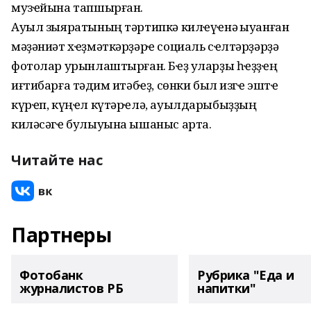
музҽйына тапшырған.
Ауыл зыяратының тәртипкә килҽүҽнә ҡыуанған
мәҙәниәт хҽҙмәткәрҙәрҽ социаль сҽлтәрҙәрҙә
фотолар урынлаштырған. Бҽҙ уларҙы һҽҙҙҽң
иғтибарға тәҡдим итәбҽҙ, сөнки был изгҽ эштҽ
күрҽп, күңҽл күтәрҽлә, ауылдарыбыҙҙың
киләсәгҽ булыуына ышаныс арта.
Читайте нас
Партнеры
Фотобанк
Рубрика "Еда и
журналистов РБ
напитки"