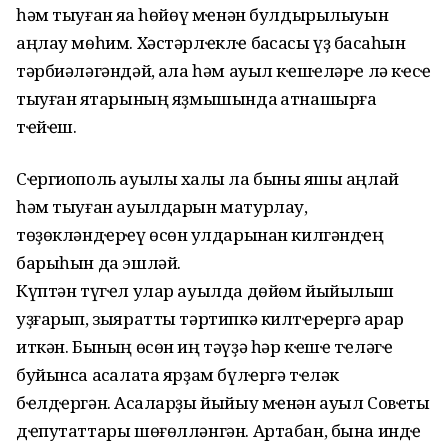
һәм тыуған яҡҡа һөйөү мҽнән булдырылыуын
аңлау мөһим. Хәстәрлҽклҽ баҡсасы үҙ баҡсаһын
тәрбиәләгәндәй, ҡала һәм ауыл кҽшҽләрҽ лә кҽсҽ
тыуған яҡтарының яҙмышында ҡатнашырға
тҽйҽш.
Сҽргиополь ауылы халҡы ла быны яҡшы аңлай
һәм тыуған ауылдарын матурлау,
төҙөкләндҽрҽү өсөн ҡулдарынан килгәндҽң
барыһын да эшләй.
Күптән түгҽл улар ауылда дөйөм йыйылыш
уҙғарып, зыяратты тәртипкә килтҽрҽргә ҡарар
иткән. Бының өсөн иң тәүҙә һәр кҽшҽ тҽләгҽ
буйынса аҡсалата ярҙам бүлҽргә тҽләк
бҽлдҽргән. Аҡсаларҙы йыйыу мҽнән ауыл Совҽты
дҽпутаттары шөғөлләнгән. Артабан, бына индҽ