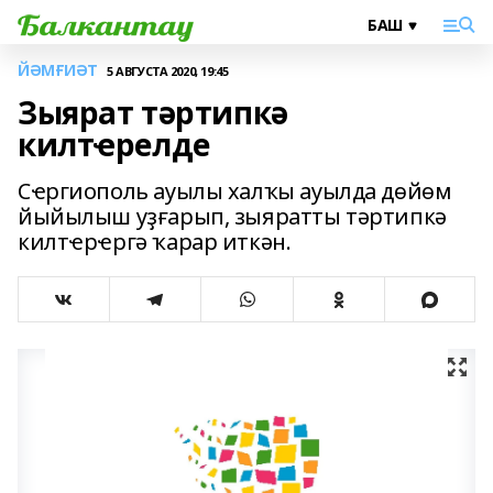
ЙӘМҒИӘТ
5 АВГУСТА 2020, 19:45
Зыярат тәртипкә
килтҽрелде
Сҽргиополь ауылы халҡы ауылда дөйөм
йыйылыш уҙғарып, зыяратты тәртипкә
килтҽрҽргә ҡарар иткән.