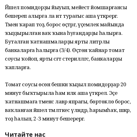
Йәшел помидорҙы йыуып, мейестә йомшарғансы
бешереп алырға ла ит турағыс аша үткәрергә.
Тәменә ҡарап тоҙ, борос өҫтәргә, үҫемлек майында
ҡыҙҙырылған ваҡ ҡына һуғандарҙы һалырға.
Буталған ҡатнашмаларҙы ярты литрлы
банкаларға һалырға (3/4). Өҫтөнә ҡайнар томат
соусы ҡойоп, ярты сәғәт стерилләгәс, банкаларҙы
ҡапларға.
Томат соусы өсөн бешкән ҡыҙыл помидорҙар 20
минут быҡтырыла һам иләк аша үткәрелә. Эҫе
ҡатнашмаға тәменсә лавр япрағы, бөртөклө борос,
ваҡланған йәшел тәмләткес үләндәр, һарымһаҡ, шәкәр,
тоҙ һалып, 2-3 минут бешерергә.
Читайте нас