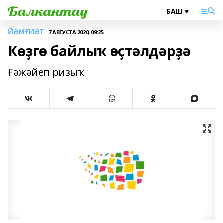
ЙӘМҒИӘТ
7 АВГУСТА 2020, 09:25
Көҙгө байлыҡ өҫтәлдәрҙә
Ғәжәйеп ризыҡ