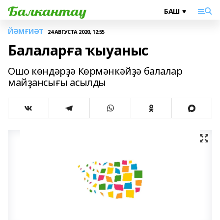
ЙӘМҒИӘТ
24 АВГУСТА 2020, 12:55
Балаларға ҡыуаныс
Ошо көндәрҙә Көрмәнкәйҙә балалар
майҙансығы асылды