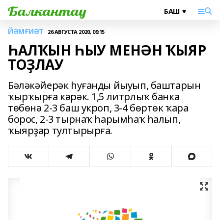
ЙӘМҒИӘТ
26 АВГУСТА 2020, 09:15
ҺАЛҠЫН ҺЫУ МЕНӘН ҠЫЯР
ТОҘЛАУ
Бәләкәйерәк һуғанды йыуып, баштарын
ҡырҡырға кәрәк. 1,5 литрлыҡ банка
төбөнә 2-3 баш укроп, 3-4 бөртөк ҡара
борос, 2-3 тырнаҡ һарымһаҡ һалып,
ҡыярҙар тултырырға.