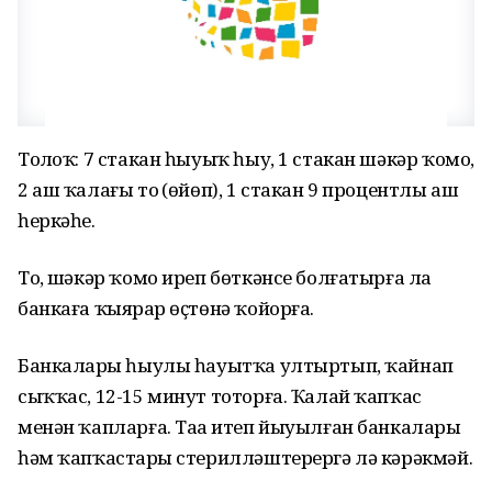
Тоҙлоҡ: 7 стакан һыуыҡ һыу, 1 стакан шәкәр ҡомо,
2 аш ҡалағы тоҙ (өйөп), 1 стакан 9 процентлы аш
һеркәһе.
Тоҙ, шәкәр ҡомо иреп бөткәнсе болғатырға ла
банкаға ҡыярҙар өҫтөнә ҡойорға.
Банкаларҙы һыулы һауытҡа ултыртып, ҡайнап
сыҡҡас, 12-15 минут тоторға. Ҡалай ҡапҡас
менән ҡапларға. Таҙа итеп йыуылған банкаларҙы
һәм ҡапҡастарҙы стерилләштерергә лә кәрәкмәй.